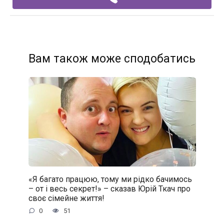
Вам також може сподобатись
«Я багато працюю, тому ми рідко бачимось
– от і весь секрет!» – сказав Юрій Ткач про
своє сімейне життя!
0
51