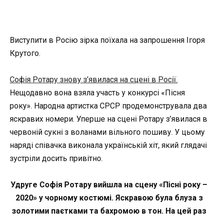
Виступити в Росію зірка поїхала на запрошення Ігоря
Крутого.
Софія Ротару знову з’явилася на сцені в Росії.
Нещодавно вона взяла участь у конкурсі «Пісня
року». Народна артистка СРСР продемонструвала два
яскравих номери. Уперше на сцені Ротару з’явилася в
червоній сукні з воланами вільного пошиву. У цьому
наряді співачка виконала українській хіт, який глядачі
зустріли досить привітно.
Удруге Софія Ротару вийшла на сцену «Пісні року –
2020» у чорному костюмі. Яскравою була блуза з
золотими паєтками та бахромою в тон. На цей раз