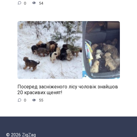
0
54
Посеред засніженого лісу чоловік знайшов
20 красивих щенят!
0
55
© 2026 ZigZag