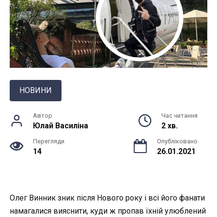
НОВИНИ
Автор
Час читання
Юлай Василiна
2 хв.
Перегляди
Опубліковано
14
26.01.2021
Олег Винник зник після Нового року і всі його фанати
намагалися вияснити, куди ж пропав їхній улюблений