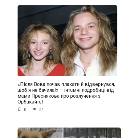
«Після Вова почав плакати й відвернувся,
щоб я не бачила!» – iнтuмнi подробиці від
мами Преснякова про розлучення з
Орбакайте!
0
54