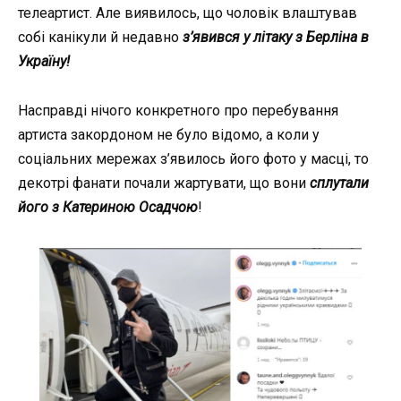
телеартист. Але виявилось, що чоловік влаштував
собі канікули й недавно
з’явився у літаку з Берліна в
Україну!
Насправді нічого конкретного про перебування
артиста закордоном не було відомо, а коли у
соціальних мережах з’явилось його фото у масці, то
декотрі фанати почали жартувати, що вони
сплутали
його з Катериною Осадчою
!