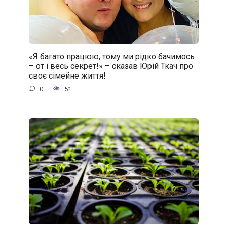
«Я багато працюю, тому ми рідко бачимось
– от і весь секрет!» – сказав Юрій Ткач про
своє сімейне життя!
0
51