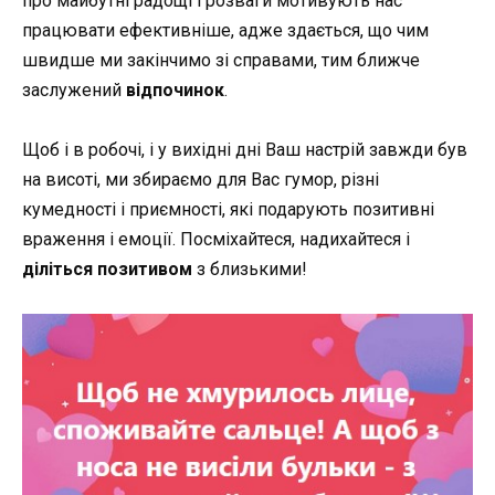
про майбутні радощі і розваги мотивують нас
працювати ефективніше, адже здається, що чим
швидше ми закінчимо зі справами, тим ближче
заслужений
відпочинок
.
Щоб і в робочі, і у вихідні дні Ваш настрій завжди був
на висоті, ми збираємо для Вас гумор, різні
кумедності і приємності, які подарують позитивні
враження і емоції. Посміхайтеся, надихайтеся і
діліться позитивом
з близькими!