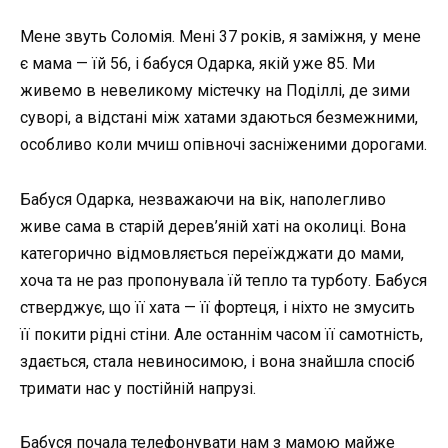
Мене звуть Соломія. Мені 37 років, я заміжня, у мене
є мама — їй 56, і бабуся Одарка, якій уже 85. Ми
живемо в невеликому містечку на Поділлі, де зими
суворі, а відстані між хатами здаються безмежними,
особливо коли мчиш опівночі засніженими дорогами.
Бабуся Одарка, незважаючи на вік, наполегливо
живе сама в старій дерев’яній хаті на околиці. Вона
категорично відмовляється переїжджати до мами,
хоча та не раз пропонувала їй тепло та турботу. Бабуся
стверджує, що її хата — її фортеця, і ніхто не змусить
її покити рідні стіни. Але останнім часом її самотність,
здається, стала невиносимою, і вона знайшла спосіб
тримати нас у постійній напрузі.
Бабуся почала телефонувати нам з мамою майже