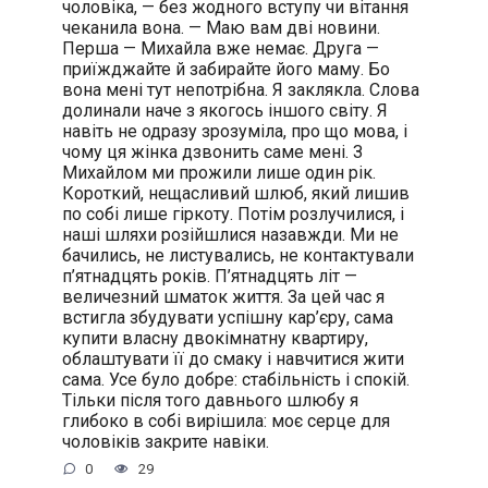
чоловіка, — без жодного вступу чи вітання
чеканила вона. — Маю вам дві новини.
Перша — Михайла вже немає. Друга —
приїжджайте й забирайте його маму. Бо
вона мені тут непотрібна. Я заклякла. Слова
долинали наче з якогось іншого світу. Я
навіть не одразу зрозуміла, про що мова, і
чому ця жінка дзвонить саме мені. З
Михайлом ми прожили лише один рік.
Короткий, нещасливий шлюб, який лишив
по собі лише гіркоту. Потім розлучилися, і
наші шляхи розійшлися назавжди. Ми не
бачились, не листувались, не контактували
п’ятнадцять років. П’ятнадцять літ —
величезний шматок життя. За цей час я
встигла збудувати успішну кар’єру, сама
купити власну двокімнатну квартиру,
облаштувати її до смаку і навчитися жити
сама. Усе було добре: стабільність і спокій.
Тільки після того давнього шлюбу я
глибоко в собі вирішила: моє серце для
чоловіків закрите навіки.
0
29