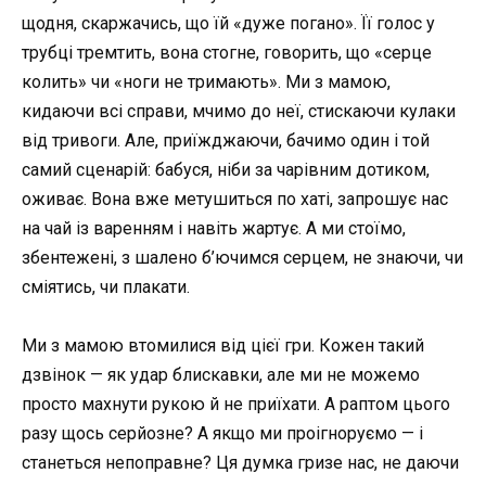
щодня, скаржачись, що їй «дуже погано». Її голос у
трубці тремтить, вона стогне, говорить, що «серце
колить» чи «ноги не тримають». Ми з мамою,
кидаючи всі справи, мчимо до неї, стискаючи кулаки
від тривоги. Але, приїжджаючи, бачимо один і той
самий сценарій: бабуся, ніби за чарівним дотиком,
оживає. Вона вже метушиться по хаті, запрошує нас
на чай із варенням і навіть жартує. А ми стоїмо,
збентежені, з шалено б’ючимся серцем, не знаючи, чи
сміятись, чи плакати.
Ми з мамою втомилися від цієї гри. Кожен такий
дзвінок — як удар блискавки, але ми не можемо
просто махнути рукою й не приїхати. А раптом цього
разу щось серйозне? А якщо ми проігноруємо — і
станеться непоправне? Ця думка гризе нас, не даючи