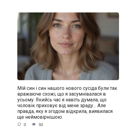
Мій син і син нашого нового сусіда були так
вражаюче схожі, що я засумнівалася в
усьому. Якийсь час я навіть думала, що
чоловік приховує від мене зраду… Але
правда, яку я згодом відкрила, виявилася
ще неймовірнішою.
0
50