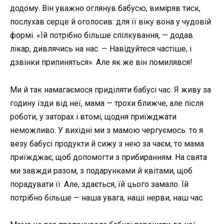
додому. Він уважно оглянув бабусю, виміряв тиск,
послухав серце й оголосив: для її віку вона у чудовій
формі. «Їй потрібно більше спілкування, — додав
лікар, дивлячись на нас. — Навідуйтеся частіше, і
дзвінки припиняться». Але як же він помилявся!
Ми й так намагаємося приділяти бабусі час. Я живу за
годину їзди від неї, мама — трохи ближче, але після
роботи, у заторах і втомі, щодня приїжджати
неможливо. У вихідні ми з мамою чергуємось: то я
везу бабусі продукти й сижу з нею за чаєм, то мама
приїжджає, щоб допомогти з прибиранням. На свята
ми завжди разом, з подарунками й квітами, щоб
порадувати її. Але, здається, їй цього замало. Їй
потрібно більше — наша увага, наші нерви, наш час.