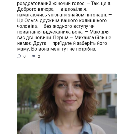
роздратований жіночий голос. — Так, це я.
Доброго вечора, — відповіла я,
намагаючись упізнати знайомі інтонації. —
Це Ольга, дружина вашого колишнього
чоловіка, — без жодного вступу чи
привітання відчеканила вона. — Маю для
вас дві новини. Перша — Михайла більше
немає. Друга — приїдьте й заберіть його
маму. Бо вона мені тут не потрібна.
0
2