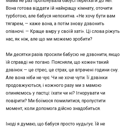
Мама не раз пропонувала бабусі переїхати до неї.
Вона готова віддати їй найкращу кімнату, оточити
турботою, але бабуся непохитна. «Не хочу бути вам
тягарем, — каже вона, а потім знову дзвонить
опівночі. — Краще вмру у своїй хаті». Ці слова ріжуть
нас, як ніж, але що ми можемо зробити?
Ми десятки разів просили бабусю не дзвонити, якщо
їй справді не погано. Поясняли, що кожен такий
дзвінок — це стрес, це страх, це втрачені години сну.
Але вона ніби не чує. Чи не хоче чути. Її дзвінки
продовжуються, і кожного разу ми з мамою
опиняємось у пастці: їхати чи ні? Ігнорувати чи
повірити? Ми боїмося помилитися, пропустити
момент, коли допомога дійсно знадобиться.
Іноді я думаю, що бабуся просто нудьгує. Їй не