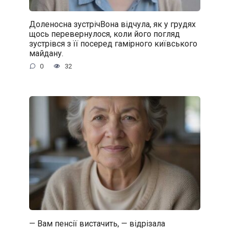
Доленосна зустрічВона відчула, як у грудях
щось перевернулося, коли його погляд
зустрівся з її посеред гамірного київського
майдану.
0
32
— Вам пенсії вистачить, — відрізала