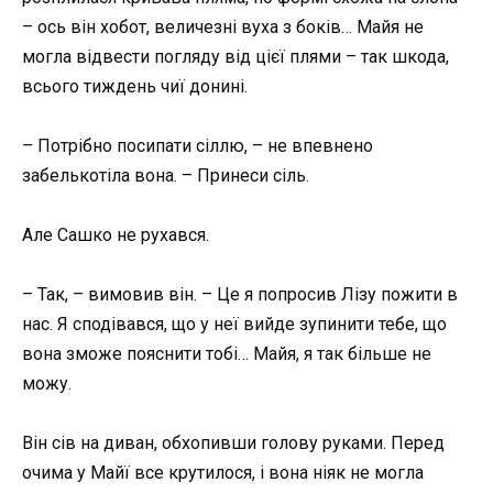
– ось він хобот, величезні вуха з боків… Майя не
могла відвести погляду від цієї плями – так шкода,
всього тиждень чиї донині.
– Потрібно посипати сіллю, – не впевнено
забелькотіла вона. – Принеси сіль.
Але Сашко не рухався.
– Так, – вимовив він. – Це я попросив Лізу пожити в
нас. Я сподівався, що у неї вийде зупинити тебе, що
вона зможе пояснити тобі… Майя, я так більше не
можу.
Він сів на диван, обхопивши голову руками. Перед
очима у Майї все крутилося, і вона ніяк не могла