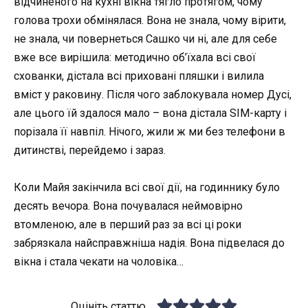
відчиненого на кухні вікна тягло протягом, чому
голова трохи обмінялася. Вона не знала, чому вірити,
не знала, чи повернеться Сашко чи ні, але для себе
вже все вирішила: методично об’їхала всі свої
схованки, дістала всі приховані пляшки і вилила
вміст у раковину. Після чого заблокувала номер Дусі,
але цього їй здалося мало – вона дістала SIM-карту і
порізала її навпіл. Нічого, жили ж ми без телефони в
дитинстві, перейдемо і зараз.
Коли Майя закінчила всі свої дії, на годиннику було
десять вечора. Вона почувалася неймовірно
втомленою, але в перший раз за всі ці роки
забрязкала найсправжніша надія. Вона підвелася до
вікна і стала чекати на чоловіка…
Оцініть статтю