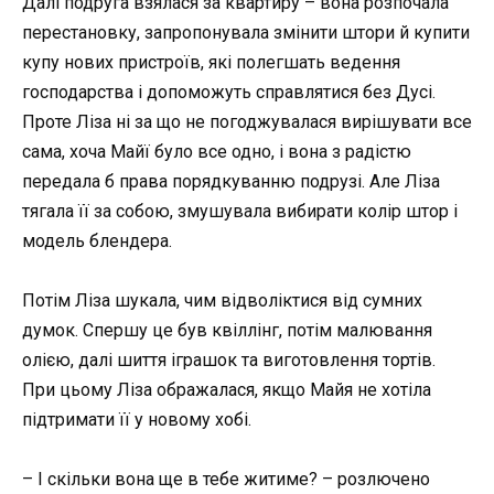
Далі подруга взялася за квартиру – вона розпочала
перестановку, запропонувала змінити штори й купити
купу нових пристроїв, які полегшать ведення
господарства і допоможуть справлятися без Дусі.
Проте Ліза ні за що не погоджувалася вирішувати все
сама, хоча Майї було все одно, і вона з радістю
передала б права порядкуванню подрузі. Але Ліза
тягала її за собою, змушувала вибирати колір штор і
модель блендера.
Потім Ліза шукала, чим відволіктися від сумних
думок. Спершу це був квіллінг, потім малювання
олією, далі шиття іграшок та виготовлення тортів.
При цьому Ліза ображалася, якщо Майя не хотіла
підтримати її у новому хобі.
– І скільки вона ще в тебе житиме? – розлючено