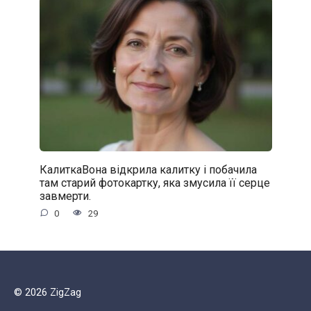
КалиткаВона відкрила калитку і побачила
там старий фотокартку, яка змусила її серце
завмерти.
0
29
© 2026 ZigZag