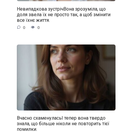
Невипадкова зустрічВона зрозуміла, що
доля звела їх не просто так, а щоб змінити
все їхнє життя.
0
0
Вчасно схаменуласьІ тепер вона твердо
знала, що більше ніколи не повторить тієї
помилки.