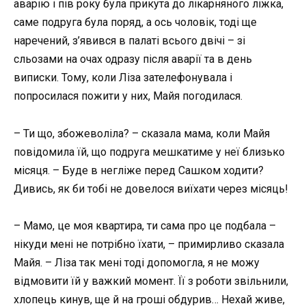
аварію і пів року була прикута до лікарняного ліжка,
саме подруга була поряд, а ось чоловік, тоді ще
наречений, з’явився в палаті всього двічі – зі
сльозами на очах одразу після аварії та в день
виписки. Тому, коли Ліза зателефонувала і
попросилася пожити у них, Майя погодилася.
– Ти що, збожеволіла? – сказала мама, коли Майя
повідомила їй, що подруга мешкатиме у неї близько
місяця. – Буде в негліже перед Сашком ходити?
Дивись, як би тобі не довелося виїхати через місяць!
– Мамо, це моя квартира, ти сама про це подбала –
нікуди мені не потрібно їхати, – примирливо сказала
Майя. – Ліза так мені тоді допомогла, я не можу
відмовити їй у важкий момент. Її з роботи звільнили,
хлопець кинув, ще й на гроші обдурив… Нехай живе,