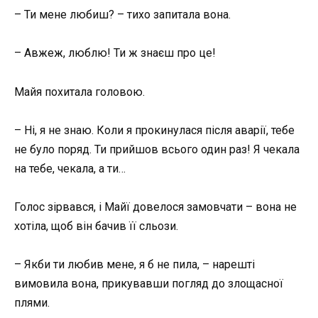
– Ти мене любиш? – тихо запитала вона.
– Авжеж, люблю! Ти ж знаєш про це!
Майя похитала головою.
– Ні, я не знаю. Коли я прокинулася після аварії, тебе
не було поряд. Ти прийшов всього один раз! Я чекала
на тебе, чекала, а ти…
Голос зірвався, і Майї довелося замовчати – вона не
хотіла, щоб він бачив її сльози.
– Якби ти любив мене, я б не пила, – нарешті
вимовила вона, прикувавши погляд до злощасної
плями.