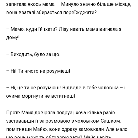
запитала якось мама. – Минуло значно більше місяця,
вона взагалі збирається переїжджати?
– Мамо, куди їй їхати? Лізу навіть мама вигнала з
дому!
– Виходить, було за що.
– Ні! Ти нічого не розумієш!
– Ні, це ти не розумієш! Відведе в тебе чоловіка – і
очима моргнути не встигнеш!
Проте Майя довіряла подрузі, хоча кілька разів
застававши її за розмовою з чоловіком Сашком,
помітивши Майю, вони одразу замовкали. Але мало
що вони можуть обговорювати? Майя навіть