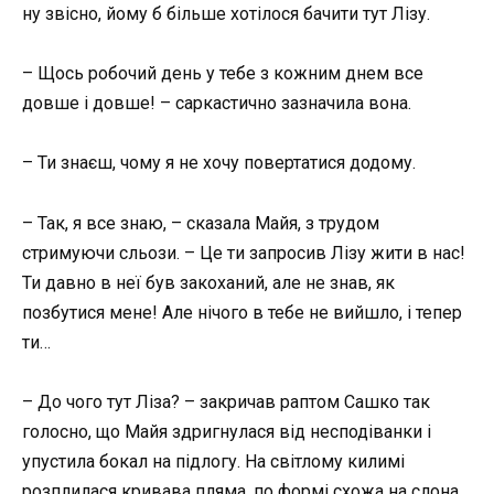
ну звісно, йому б більше хотілося бачити тут Лізу.
– Щось робочий день у тебе з кожним днем все
довше і довше! – саркастично зазначила вона.
– Ти знаєш, чому я не хочу повертатися додому.
– Так, я все знаю, – сказала Майя, з трудом
стримуючи сльози. – Це ти запросив Лізу жити в нас!
Ти давно в неї був закоханий, але не знав, як
позбутися мене! Але нічого в тебе не вийшло, і тепер
ти…
– До чого тут Ліза? – закричав раптом Сашко так
голосно, що Майя здригнулася від несподіванки і
упустила бокал на підлогу. На світлому килимі
розплилася кривава пляма, по формі схожа на слона