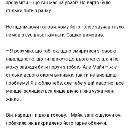
зрозуміти – що він має на увазі? Не варто було
стільки пити з ранку.
Не піднімаючи голови, чому його голос звучав глухо,
немов з сусідньої кімнати, Сашко вимовив:
– Я розумію, що тобі складно змиритися зі своєю
інвалідністю, що ти прикута до цього крісла, а я не
можу завжди бути поруч з тобою. Але Майя – ж є
стільки всього окрім випивки, так ти не вирішиш
проблему! Я люблю тебе, але тебе у цій квартирі все
менше, залишається лише вічно п’яна чужа мені
жінка…
Він, нарешті, підняв голову, і Майя, заплющуючи очі,
побачила, як викривлено його гарне обличчя.