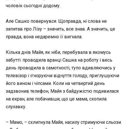
чоловік сьогодні додому.
Але Сашко повернувся. Щоправда, ні слова не
запитав про Лізу – значить, все знав. А значить, це
правда, вона недаремно її вигнала.
Кілька днів Майя, як ніби, перебувала в якомусь
забутті: проводила вранці Сашка на роботу і весь
день проводила в самотності, тупо вдивляючись у
телевізор і ігноруючи відчуття голоду, приглушуючи
його вином і чіпсами. Коли на четвертий день
задзвонив телефон, Майя з байдужістю подивилася
на екран, але побачивши, що це мама, схопила
слухавку.
– Мамо, – схлипнула Майя, насилу стримуючи сльози.