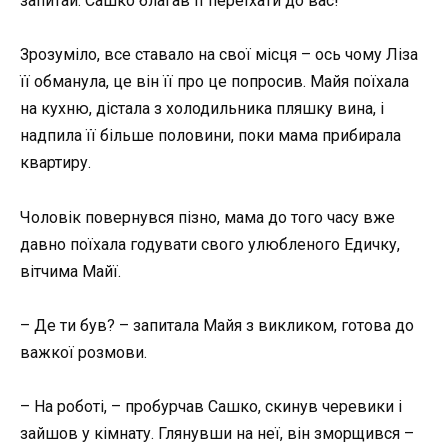
запитай. Сашко благав її переїхати до вас!
Зрозуміло, все ставало на свої місця – ось чому Ліза
її обманула, це він її про це попросив. Майя поїхала
на кухню, дістала з холодильника пляшку вина, і
надпила її більше половини, поки мама прибирала
квартиру.
Чоловік повернувся пізно, мама до того часу вже
давно поїхала годувати свого улюбленого Едичку,
вітчима Майї.
– Де ти був? – запитала Майя з викликом, готова до
важкої розмови.
– На роботі, – пробурчав Сашко, скинув черевики і
зайшов у кімнату. Глянувши на неї, він зморщився –