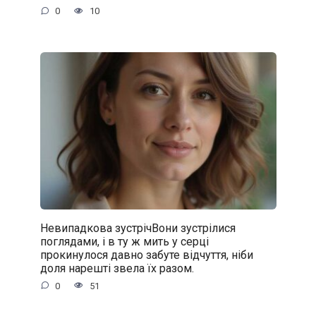
0
10
Невипадкова зустрічВони зустрілися
поглядами, і в ту ж мить у серці
прокинулося давно забуте відчуття, ніби
доля нарешті звела їх разом.
0
51