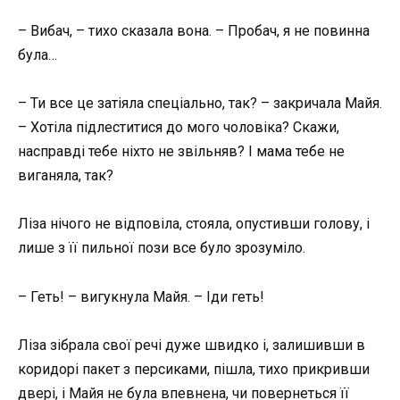
– Вибач, – тихо сказала вона. – Пробач, я не повинна
була…
– Ти все це затіяла спеціально, так? – закричала Майя.
– Хотіла підлеститися до мого чоловіка? Скажи,
насправді тебе ніхто не звільняв? І мама тебе не
виганяла, так?
Ліза нічого не відповіла, стояла, опустивши голову, і
лише з її пильної пози все було зрозуміло.
– Геть! – вигукнула Майя. – Іди геть!
Ліза зібрала свої речі дуже швидко і, залишивши в
коридорі пакет з персиками, пішла, тихо прикривши
двері, і Майя не була впевнена, чи повернеться її