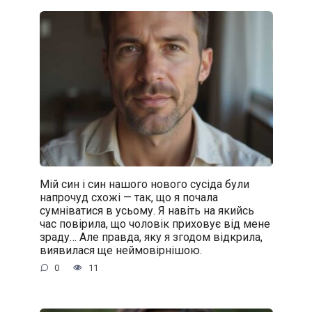
Мій син і син нашого нового сусіда були
напрочуд схожі — так, що я почала
сумніватися в усьому. Я навіть на якийсь
час повірила, що чоловік приховує від мене
зраду… Але правда, яку я згодом відкрила,
виявилася ще неймовірнішою.
0
11