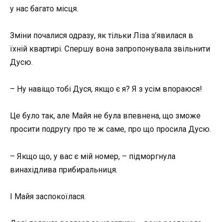
у нас багато місця.
Зміни почалися одразу, як тільки Ліза з’явилася в
їхній квартирі. Спершу вона запропонувала звільнити
Дусю.
– Ну навіщо тобі Дуся, якщо є я? Я з усім впораюся!
Це було так, але Майя не була впевнена, що зможе
просити подругу про те ж саме, про що просила Дусю.
– Якщо що, у вас є мій номер, – підморгнула
винахідлива прибиральниця.
І Майя заспокоїлася.