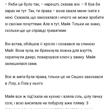
– Якби це було так, – нарешті, сказав він. – Я був би
зараз не тут. Так, ти права – вона звала мене їхати з
нею. Сказала, що закохалася і нічого не може зробити
зі своїми почуттями. Але я тут, Майя. Тільки не знаю,
скільки ще це справді триватиме.
Він встав, обійшов її крісло і сховався за спиною
Майї. Вона чула, як брязкнула ложка для взуття,
скрипнули двері, повернувся ключ у замку. Майя
залишилася сама.
Все ж мати була права, тільки це не Сашко закохався
в Лізу, а Ліза у нього.
Майя все ж під’їхала на кухню і взяла сіль, цілу пачку
солі, і всю висипала на побурілу вже пляму. З