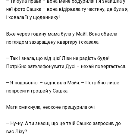
– Ти була права – вона мене обдурила! І я знайшла у
неї фото Сашка – вона відірвала ту частину, де була я,
і ховала її у щоденнику!
Вже через годину мама була у Майї. Вона обвела
поглядом захаращену квартиру і сказала:
– Так і знала, що від цієї Лізи не радість буде!
Потрібно зателефонувати Дусі – нехай повертається.
– Я подзвоню, – відповіла Майя. – Потрібно лише
попросити грошей у Сашка.
Мати хмикнула, неохоче прищурила очі.
– Ну-ну. А ти знаєш, що це твій Сашко запросив до
вас Лізу?