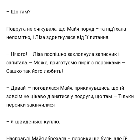
– Що там?
Подруга не очікувала, що Майя поряд – та під’їхала
непомітно, і Ліза здригнулася від її питання.
– Нічого! – Ліза поспішно захлопнула записник і
запитала. – Може, приготуємо пиріг з персиками –
Сашко так його любить!
– Давай, – погодилася Майя, прикинувшись, що їй
зовсім не цікаво дізнатися у подруги, що там. – Тільки
персики закінчилися.
– Я швиденько куплю.
Насправді Майя збрехала – персики ще були, але їй