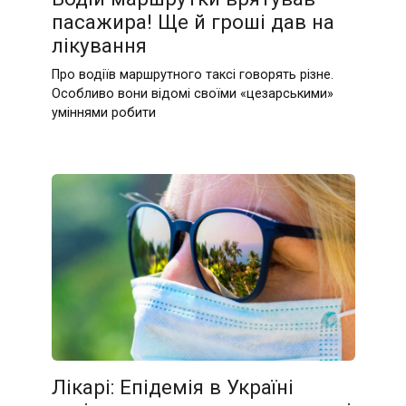
пасажира! Ще й гроші дав на
лікування
Про водіїв маршрутного таксі говорять різне.
Особливо вони відомі своїми «цезарськими»
уміннями робити
Лікарі: Епiдeмiя в Україні