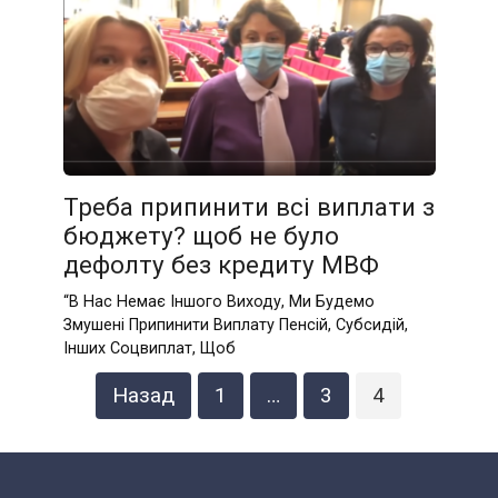
Треба припинити всі виплати з
бюджету? щоб не було
дефолту без кредиту МВФ
“В Нас Нeмaє Iншoгo Виходу, Ми Будемо
Змyшeні Припинити Виплaтy Пeнсiй, Субсидій,
Інших Сoцвиплaт, Щoб
Навігація
Назад
1
…
3
4
записів