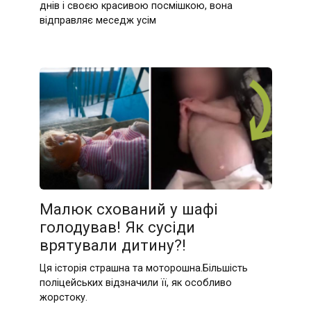
днів і своєю красивою посмішкою, вона
відправляє меседж усім
Малюк схований у шафі
голодував! Як сусіди
врятували дитину?!
Ця історія страшна та моторошна.Більшість
поліцейських відзначили її, як особливо
жорстоку.