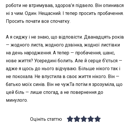
роботи не втримував, здоров’я підвело. Він опинився
ні з чим. Один. Нещасний. І тепер просить пробачення.
Просить почати все спочатку.
А я сиджу і не знаю, що відповісти. Дванадцять років
— жодного листа, жодного дзвінка, жодної листівки
на день народження. А тепер — пробачення, шанс,
нове життя? Усередині болить. Але й серце б’ється —
адже я щось до нього відчуваю. Більше нікого так і
не покохала. Не впустила в своє життя нікого. Він —
батько моїх синів. Він не чужТа потім я зрозуміла, що
цей біль — лише спогад, а не повернення до
минулого.
Оцініть статтю