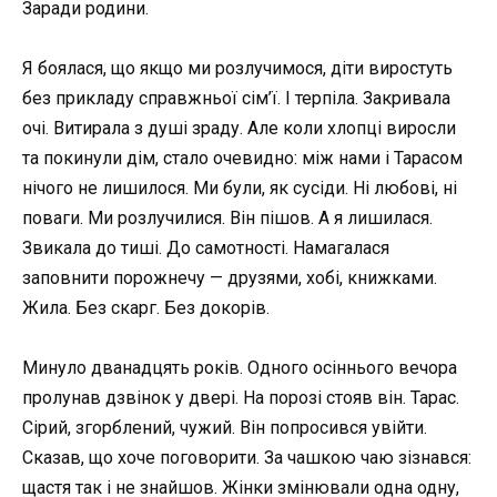
Заради родини.
Я боялася, що якщо ми розлучимося, діти виростуть
без прикладу справжньої сім’ї. І терпіла. Закривала
очі. Витирала з душі зраду. Але коли хлопці виросли
та покинули дім, стало очевидно: між нами і Тарасом
нічого не лишилося. Ми були, як сусіди. Ні любові, ні
поваги. Ми розлучилися. Він пішов. А я лишилася.
Звикала до тиші. До самотності. Намагалася
заповнити порожнечу — друзями, хобі, книжками.
Жила. Без скарг. Без докорів.
Минуло дванадцять років. Одного осіннього вечора
пролунав дзвінок у двері. На порозі стояв він. Тарас.
Сірий, згорблений, чужий. Він попросився увійти.
Сказав, що хоче поговорити. За чашкою чаю зізнався:
щастя так і не знайшов. Жінки змінювали одна одну,