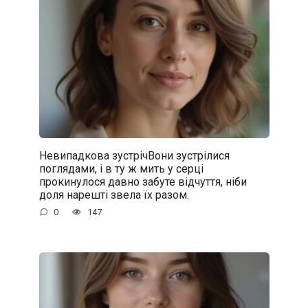
Невипадкова зустрічВони зустрілися
поглядами, і в ту ж мить у серці
прокинулося давно забуте відчуття, ніби
доля нарешті звела їх разом.
0
147