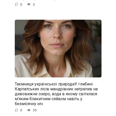
0
3
Таємниця української природиУ глибині
Карпатських лісів мандрівник натрапив на
дивовижне озеро, вода в якому світилася
м’яким блакитним сяйвом навіть у
безмісячну ніч.
0
35