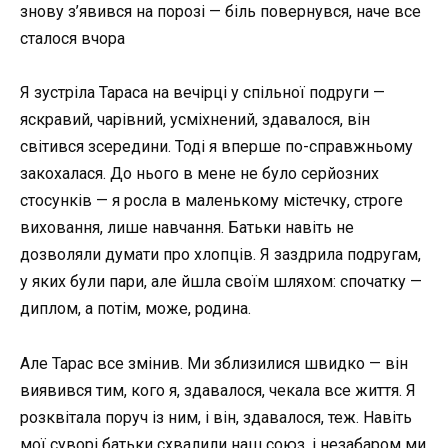
знову з’явився на порозі — біль повернувся, наче все
сталося вчора
Я зустріла Тараса на вечірці у спільної подруги —
яскравий, чарівний, усміхнений, здавалося, він
світився зсередини. Тоді я вперше по-справжньому
закохалася. До нього в мене не було серйозних
стосунків — я росла в маленькому містечку, строге
виховання, лише навчання. Батьки навіть не
дозволяли думати про хлопців. Я заздрила подругам,
у яких були пари, але йшла своїм шляхом: спочатку —
диплом, а потім, може, родина.
Але Тарас все змінив. Ми зблизилися швидко — він
виявився тим, кого я, здавалося, чекала все життя. Я
розквітала поруч із ним, і він, здавалося, теж. Навіть
мої суворі батьки схвалили наш союз, і незабаром ми