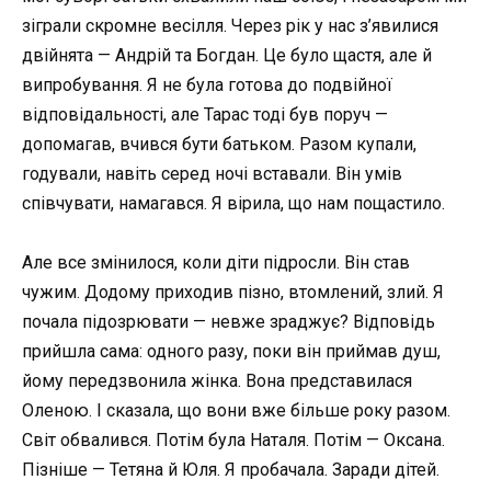
зіграли скромне весілля. Через рік у нас з’явилися
двійнята — Андрій та Богдан. Це було щастя, але й
випробування. Я не була готова до подвійної
відповідальності, але Тарас тоді був поруч —
допомагав, вчився бути батьком. Разом купали,
годували, навіть серед ночі вставали. Він умів
співчувати, намагався. Я вірила, що нам пощастило.
Але все змінилося, коли діти підросли. Він став
чужим. Додому приходив пізно, втомлений, злий. Я
почала підозрювати — невже зраджує? Відповідь
прийшла сама: одного разу, поки він приймав душ,
йому передзвонила жінка. Вона представилася
Оленою. І сказала, що вони вже більше року разом.
Світ обвалився. Потім була Наталя. Потім — Оксана.
Пізніше — Тетяна й Юля. Я пробачала. Заради дітей.