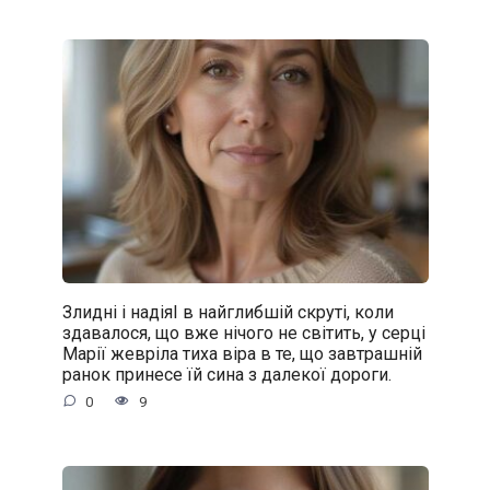
Злидні і надіяІ в найглибшій скруті, коли
здавалося, що вже нічого не світить, у серці
Марії жевріла тиха віра в те, що завтрашній
ранок принесе їй сина з далекої дороги.
0
9