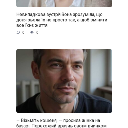
Невипадкова зустрічВона зрозуміла, що
доля звела їх не просто так, а щоб змінити
все їхнє життя.
0
0
— Візьміть кошеня, — просила жінка на
базарі. Перехожий вразив своїм вчинком.