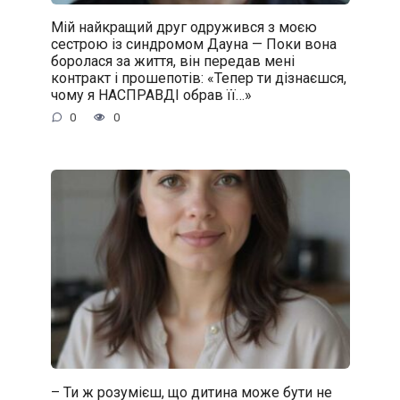
Мій найкращий друг одружився з моєю
сестрою із синдромом Дауна — Поки вона
боролася за життя, він передав мені
контракт і прошепотів: «Тепер ти дізнаєшся,
чому я НАСПРАВДІ обрав її…»
0
0
– Ти ж розумієш, що дитина може бути не