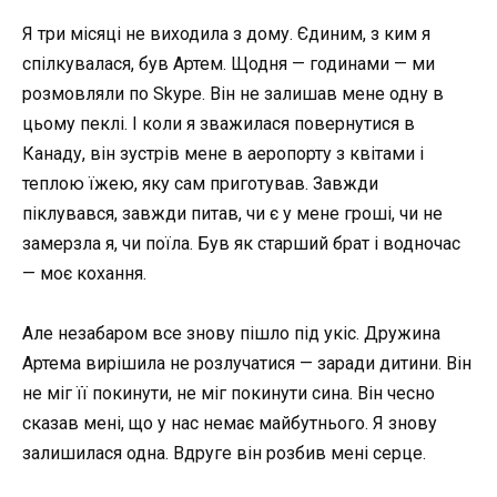
Я три місяці не виходила з дому. Єдиним, з ким я
спілкувалася, був Артем. Щодня — годинами — ми
розмовляли по Skype. Він не залишав мене одну в
цьому пеклі. І коли я зважилася повернутися в
Канаду, він зустрів мене в аеропорту з квітами і
теплою їжею, яку сам приготував. Завжди
піклувався, завжди питав, чи є у мене гроші, чи не
замерзла я, чи поїла. Був як старший брат і водночас
— моє кохання.
Але незабаром все знову пішло під укіс. Дружина
Артема вирішила не розлучатися — заради дитини. Він
не міг її покинути, не міг покинути сина. Він чесно
сказав мені, що у нас немає майбутнього. Я знову
залишилася одна. Вдруге він розбив мені серце.