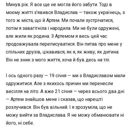
Минув рік. Я все ще не могла його забути. Тоді в
моєму житті з’явився Владислав — також українець, з
того ж міста, що й Артем. Ми почали зустрічатися,
потім я завагітніла і народила. Ми не були одружені,
але жили як родина. З Артемом я весь цей час
продовжувала переписуватися. Він питав про мене у
спільних друзів, цікавився, як я, як живу, як дитина.
Він не зник з мого життя, хоча й був десь на тлі.
І ось одного разу — 19 січня — ми з Владиславом мали
одружитися. Але з якихось причин ми перенесли
весілля на літо. А вже 21 січня — через всього два дні
— Артем знайшов мене і сказав, що нарешті
розлучився. Він був вільний. І я зрозуміла, що не
можу вийти за Владислава. Я не можу обманювати ні
його, ні себе.