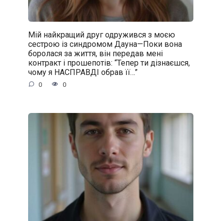
Мій найкращий друг одружився з моєю
сестрою із синдромом Дауна—Поки вона
боролася за життя, він передав мені
контракт і прошепотів: “Тепер ти дізнаєшся,
чому я НАСПРАВДІ обрав її…”
0
0