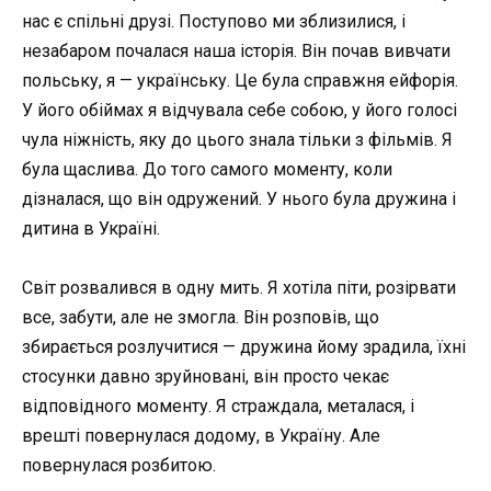
нас є спільні друзі. Поступово ми зблизилися, і
незабаром почалася наша історія. Він почав вивчати
польську, я — українську. Це була справжня ейфорія.
У його обіймах я відчувала себе собою, у його голосі
чула ніжність, яку до цього знала тільки з фільмів. Я
була щаслива. До того самого моменту, коли
дізналася, що він одружений. У нього була дружина і
дитина в Україні.
Світ розвалився в одну мить. Я хотіла піти, розірвати
все, забути, але не змогла. Він розповів, що
збирається розлучитися — дружина йому зрадила, їхні
стосунки давно зруйновані, він просто чекає
відповідного моменту. Я страждала, металася, і
врешті повернулася додому, в Україну. Але
повернулася розбитою.