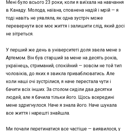
Мені було всього 23 роки, коли я виїхала на навчання
в Канаду. Молода, наївна, сповнена надій і мрій — я
тоді навіть не уявляла, як одна зустріч може
перевернути все моє життя і залишити слід, який досі
не зітреться.
У перший же день в університеті доля звела мене з
Артемом. Він був старший за мене на десять років,
українець, стриманий, спокійний — зовсім не той тип
чоловіків, до яких я звикла приваблюватись. Але
коли наші очі зустрілися, я наче перестала чути і
бачити всіх інших. За столом сиділи два десятки
людей, але я бачила тільки його. Щось всередині
мене здригнулося. Наче я знала його. Наче шукала
все життя і нарешті знайшла.
Ми почали перетинатися все частіше — виявилося, у