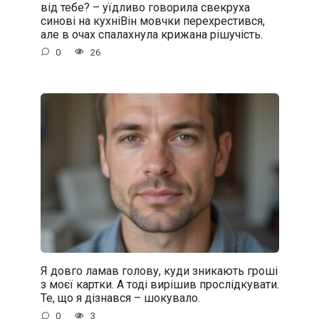
від тебе? – уїдливо говорила свекруха
синові на кухніВін мовчки перехрестився,
але в очах спалахнула крижана рішучість.
0
26
Я довго ламав голову, куди зникають гроші
з моєї картки. А тоді вирішив прослідкувати.
Те, що я дізнався – шокувало.
0
3