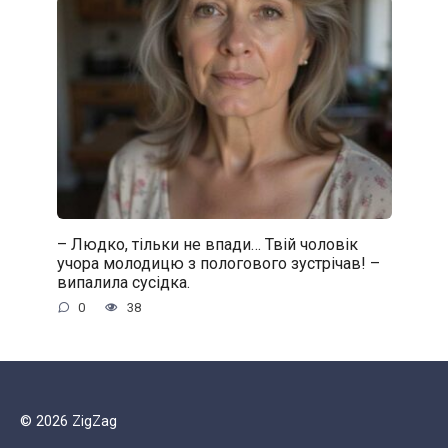
– Людко, тільки не впади… Твій чоловік
учора молодицю з пологового зустрічав! –
випалила сусідка.
0
38
© 2026 ZigZag