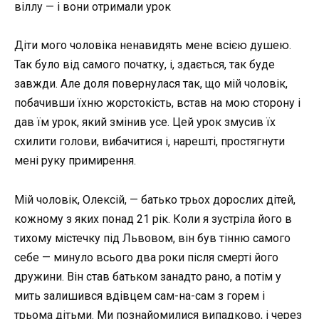
віллу — і вони отримали урок
Діти мого чоловіка ненавидять мене всією душею.
Так було від самого початку, і, здається, так буде
завжди. Але доля повернулася так, що мій чоловік,
побачивши їхню жорстокість, встав на мою сторону і
дав їм урок, який змінив усе. Цей урок змусив їх
схилити голови, вибачитися і, нарешті, простягнути
мені руку примирення.
Мій чоловік, Олексій, — батько трьох дорослих дітей,
кожному з яких понад 21 рік. Коли я зустріла його в
тихому містечку під Львовом, він був тінню самого
себе — минуло всього два роки після смерті його
дружини. Він став батьком занадто рано, а потім у
мить залишився вдівцем сам-на-сам з горем і
трьома дітьми. Ми познайомилися випадково, і через