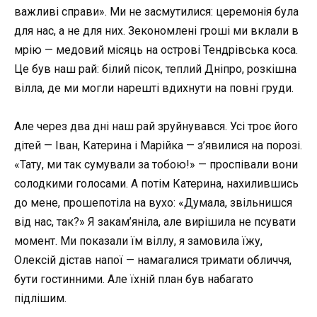
важливі справи». Ми не засмутилися: церемонія була
для нас, а не для них. Зекономлені гроші ми вклали в
мрію — медовий місяць на острові Тендрівська коса.
Це був наш рай: білий пісок, теплий Дніпро, розкішна
вілла, де ми могли нарешті вдихнути на повні груди.
Але через два дні наш рай зруйнувався. Усі троє його
дітей — Іван, Катерина і Марійка — з’явилися на порозі.
«Тату, ми так сумували за тобою!» — проспівали вони
солодкими голосами. А потім Катерина, нахилившись
до мене, прошепотіла на вухо: «Думала, звільнишся
від нас, так?» Я закам’яніла, але вирішила не псувати
момент. Ми показали їм віллу, я замовила їжу,
Олексій дістав напої — намагалися тримати обличчя,
бути гостинними. Але їхній план був набагато
підлішим.