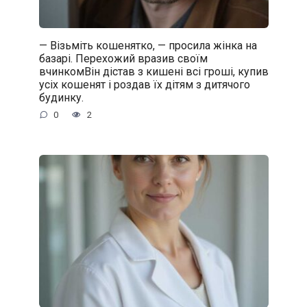
— Візьміть кошенятко, — просила жінка на
базарі. Перехожий вразив своїм
вчинкомВін дістав з кишені всі гроші, купив
усіх кошенят і роздав їх дітям з дитячого
будинку.
0
2