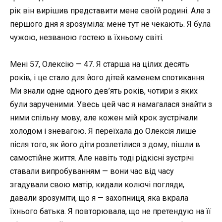
рік він вирішив представити мене своїй родині. Але з
першого дня я зрозуміла: мене тут не чекають. Я була
чужою, незваною гостею в їхньому світі.
Мені 57, Олексію — 47. Я старша на цілих десять
років, і це стало для його дітей каменем спотикання.
Ми знали одне одного дев’ять років, чотири з яких
були зарученими. Увесь цей час я намагалася знайти з
ними спільну мову, але кожен мій крок зустрічали
холодом і зневагою. Я переїхала до Олексія лише
після того, як його діти розлетілися з дому, пішли в
самостійне життя. Але навіть тоді рідкісні зустрічі
ставали випробуванням — вони час від часу
згадували свою матір, кидали колючі погляди,
давали зрозуміти, що я — захопниця, яка вкрала
їхнього батька. Я повторювала, що не претендую на її