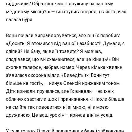
віддячили? Ображаєте мою дружину на нашому
медовому місяці?!» — він ступив вперед, і в його очах
палала буря.
Вони почали виправдовуватися, але він їх перебив:
«Досить! Я втомився від вашої нахабності! Думали, я
сліпий? Не бачу, як ви її травите? Я мовчав,
сподівався, що ви схаменетеся, але це кінець!» Він
схопив телефон, набрав номер. Через кілька хвилин
з’явилася охорона вілли. «Виведіть їх. Вони тут
більше не гості», — кинув Олексій крижаним тоном.
Діти кричали, пручалися, але їх вивели — на їхніх
обличчях застигли шок і приниження. «Ніколи більше
не смійте так поводитися ні зі мною, ні з моєю
дружиною. Це ваш урок!» — кричав він їм услід.
У ту ж годину Олексій подзвонив у банк і заблокував