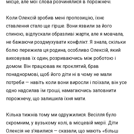
місце, але мої слова розчинялися в порожнечі.
Коли Олексій зробив мені пропозицію, їхнє
ставлення стало ще гірше. Вони язвили за його
спиною, відпускали образливі жарти, але я мовчала,
не бажаючи роздмухувати конфлікт. Я знала, скільки
болю пережила ця родина, особливо Олексій, який
виховував їх один, розриваючись між роботою і
домом. Він працював як проклятий, брав
понаднормові, щоб його діти ні в чому не мали
потреби — навіть коли вони виросли і поїхали, він усе
одно надсилав їм гроші, намагаючись заповнити
порожнечу, що залишила їхня мати.
Кілька тижнів тому ми одружилися. Весілля було
скромним, у вузькому колі, в місцевій мерії. Діти
Олексія не з’явилися — сказали, що мають «більш