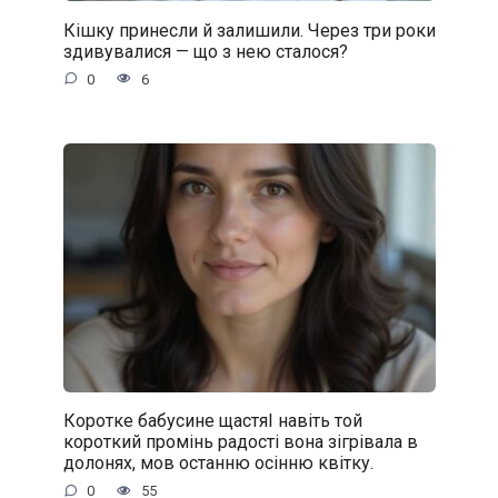
Кішку принесли й залишили. Через три роки
здивувалися — що з нею сталося?
0
6
Коротке бабусине щастяІ навіть той
короткий промінь радості вона зігрівала в
долонях, мов останню осінню квітку.
0
55