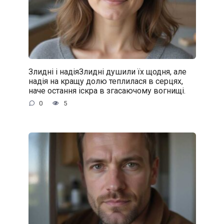
Злидні і надіяЗлидні душили їх щодня, але
надія на кращу долю теплилася в серцях,
наче остання іскра в згасаючому вогнищі.
0
5