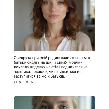
Свекруха при всій родині заявила, що мої
батьки сидять на шиї її синаЯ мовчки
поклала виделку на стіл і подивилася на
чоловіка, чекаючи, чи наважиться він
заступитися за моїх батьків.
0
6