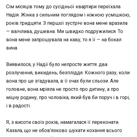
Сім місяців тому до сусідньої квартири переїхала
Надія. Жінка з сильним поглядом і ніжною усмішкою,
років тридцяти. З першої зустрічі вона мене вразила
— ввічлива, душевна. Ми швидко подружилися. То
вона мене запрошувала на каву, то я її — на бокал
вина.
Виявилося, у Надії було непросте життя: два
розлучення, викидень, безпліддя. Кожного разу, коли
вона про це згадувала, в її очах були сльози. Але
головне, вона мріяла не просто про дитину, а про
міцну родину, про чоловіка, який був би поруч і в горі,
і в радості.
Я, з висоти своїх років, намагалася її переконати.
Казала, що не обов’язково шукати кохання всього