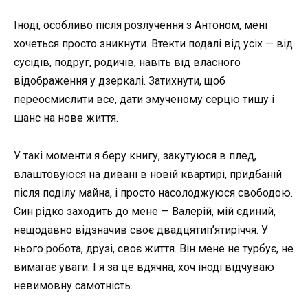
Іноді, особливо після розлучення з Антоном, мені
хочеться просто зникнути. Втекти подалі від усіх — від
сусідів, подруг, родичів, навіть від власного
відображення у дзеркалі. Затихнути, щоб
переосмислити все, дати змученому серцю тишу і
шанс на нове життя.
У такі моменти я беру книгу, закутуюся в плед,
влаштовуюся на дивані в новій квартирі, придбаній
після поділу майна, і просто насолоджуюся свободою.
Син рідко заходить до мене — Валерій, мій єдиний,
нещодавно відзначив своє двадцятип’ятиріччя. У
нього робота, друзі, своє життя. Він мене не турбує, не
вимагає уваги. І я за це вдячна, хоч іноді відчуваю
невимовну самотність.