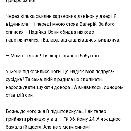
прикро за неї.
Через кілька хвилин задзвонив дзвінок у двері. Я
відчинила — і переді мною стояв Валерій. За його
спиною — Надійка. Вони обидва ніяково
переглянулися, і Валера, відкашлявшись, видихнув:
— Мамо… вітаю! Ти скоро станеш бабусею.
У мене підкосилися ноги. Ця Надія? Моя подруга-
сусідка? Та сама, якій я радила не зволікати,
народжувати, шукати донора… А виявилось, донором
став мій син.
Боже, до чого ж я її підштовхнула… І як тепер
прийняти різницю у віці — їй 36, йому 24. А я ж щиро
бажала їй щастя. Але не з моїм сином!