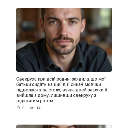
Свекруха при всій родині заявила, що мої
батьки сидять на шиї в її синаЯ мовчки
підвелася з-за столу, взяла дітей за руки й
вийшла з дому, лишивши свекруху з
відкритим ротом.
0
14