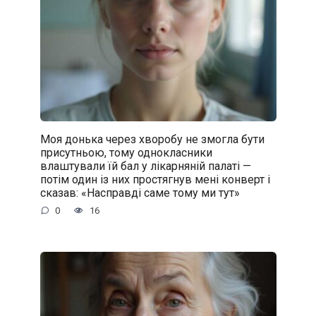
Моя донька через хворобу не змогла бути
присутньою, тому однокласники
влаштували їй бал у лікарняній палаті —
потім один із них простягнув мені конверт і
сказав: «Насправді саме тому ми тут»
0
16