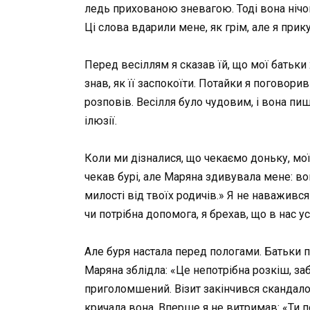
ледь прихованою зневагою. Тоді вона нічого 
Ці слова вдарили мене, як грім, але я при
Перед весіллям я сказав їй, що мої батьки х
знав, як її заспокоїти. Потайки я поговори
розповів. Весілля було чудовим, і вона пиш
ілюзії.
Коли ми дізналися, що чекаємо доньку, мої
чекав бурі, але Маряна здивувала мене: во
милості від твоїх родичів.» Я не наважився
чи потрібна допомога, я брехав, що в нас ус
Але буря настала перед пологами. Батьки
Маряна зблідла: «Це непотрібна розкіш, заб
приголомшений. Візит закінчився скандалом
кричала вона. Вперше я не витримав: «Ти 