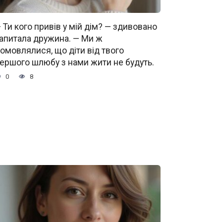
 Ти кого привів у мій дім? — здивовано
апитала дружина. — Ми ж
омовлялися, що діти від твого
ершого шлюбу з нами жити не будуть.
0
8