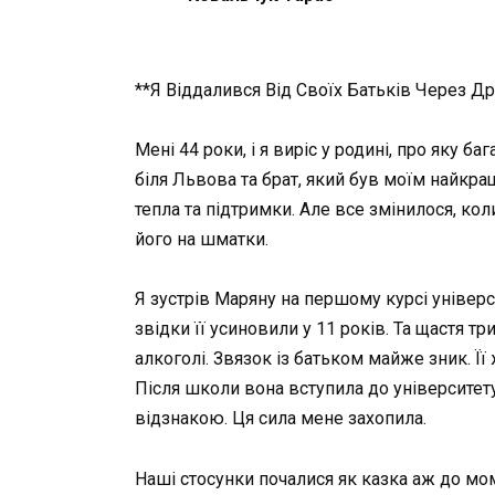
**Я Віддалився Від Своїх Батьків Через Д
Мені 44 роки, і я виріс у родині, про яку 
біля Львова та брат, який був моїм найкра
тепла та підтримки. Але все змінилося, ко
його на шматки.
Я зустрів Маряну на першому курсі універс
звідки її усиновили у 11 років. Та щастя т
алкоголі. Звязок із батьком майже зник. Її
Після школи вона вступила до університету
відзнакою. Ця сила мене захопила.
Наші стосунки почалися як казка аж до моме