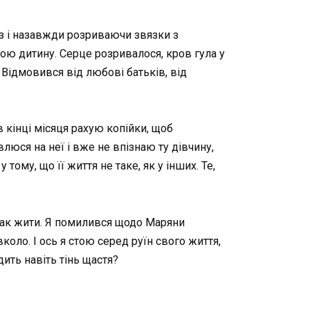
з і назавжди розриваючи звязки з
вою дитину. Серце розривалося, кров гула у
 Відмовився від любові батьків, від
в кінці місяця рахую копійки, щоб
юся на неї і вже не впізнаю ту дівчину,
ому, що її життя не таке, як у інших. Те,
 так жити. Я помилився щодо Маряни
коло. І ось я стою серед руїн свого життя,
ить навіть тінь щастя?