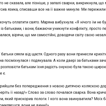
не сказала, але пізніше, у запалі сварки, викрикнула, що ми
кусив язика, списавши все на її важке минуле. Ми пережили 
очуть оплатити свято. Маряна вибухнула: «Я нічого їм не буду
в із батьками, і вони, бажаючи уникнути конфлікту, просто п
алася, вірячи, що ми самостійні, доводячи світу свою незал
 батьки сяяли від щастя. Одного разу вони принесли крихітн
на посміхнулася і подякувала. А коли двері за батьками зач
 розповісти батькам їхня радість онукою була такою щирою, 
е є.
 прийшли без попередження з новою дитячою коляскою доро
еріть її назад!» Слово за слово почалася сварка. Вона крича
, який прискорив пологи. І кого вона звинуватила? Моїх бат
помиляєшся, вони не винні!»