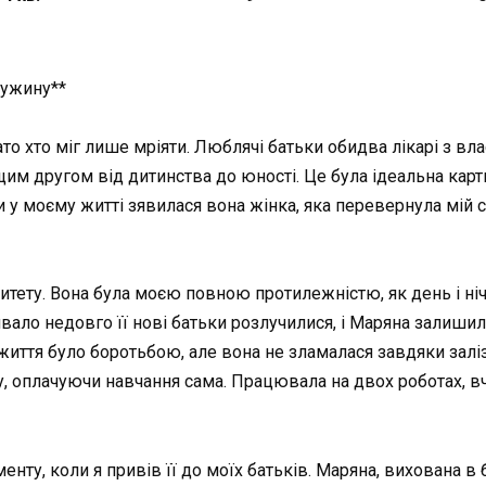
ружину**
багато хто міг лише мріяти. Люблячі батьки обидва лікарі з 
щим другом від дитинства до юності. Це була ідеальна кар
ли у моєму житті зявилася вона жінка, яка перевернула мій 
итету. Вона була моєю повною протилежністю, як день і ніч
ривало недовго її нові батьки розлучилися, і Маряна залиши
 життя було боротьбою, але вона не зламалася завдяки заліз
, оплачуючи навчання сама. Працювала на двох роботах, вчил
нту, коли я привів її до моїх батьків. Маряна, вихована в 