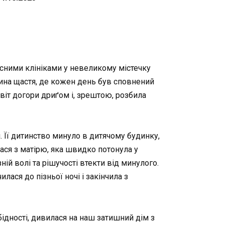
власними клініками у невеликому містечку
тина щастя, де кожен день був сповнений
світ догори дриґом і, зрештою, розбила
. Її дитинство минуло в дитячому будинку,
лася з матірю, яка швидко потонула у
ній волі та рішучості втекти від минулого.
ася до пізньої ночі і закінчила з
бідності, дивилася на наш затишний дім з