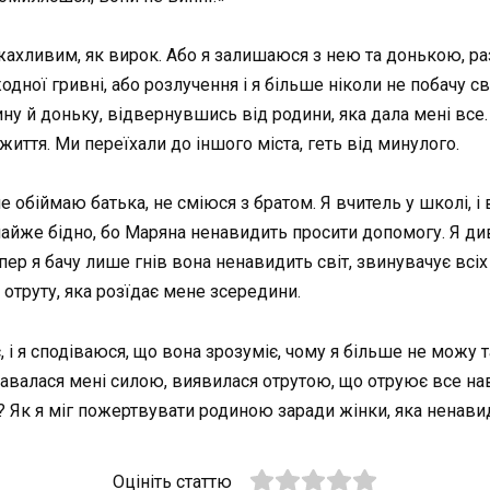
ахливим, як вирок. Або я залишаюся з нею та донькою, ра
одної гривні, або розлучення і я більше ніколи не побачу с
ну й доньку, відвернувшись від родини, яка дала мені все.
життя. Ми переїхали до іншого міста, геть від минулого.
е обіймаю батька, не сміюся з братом. Я вчитель у школі, і 
айже бідно, бо Маряна ненавидить просити допомогу. Я дивл
 я бачу лише гнів вона ненавидить світ, звинувачує всіх у т
 отруту, яка розїдає мене зсередини.
 і я сподіваюся, що вона зрозуміє, чому я більше не можу
давалася мені силою, виявилася отрутою, що отруює все нав
м? Як я міг пожертвувати родиною заради жінки, яка ненавид
Оцініть статтю