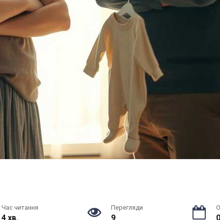
Час читання
Перегляди
О
4 хв.
9
0