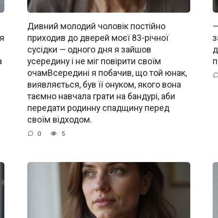
Дивний молодий чоловік постійно
—
 я
приходив до дверей моєї 83-річної
з
сусідки — одного дня я зайшов
д
а
усередину і не міг повірити своїм
п
очамВсередині я побачив, що той юнак,
виявляється, був її онуком, якого вона
таємно навчала грати на бандурі, аби
передати родинну спадщину перед
своїм відходом.
0
5