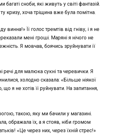
 багаті сноби, які живуть у світі фантазій.
ту кризу, хоча тріщина вже була помітна.
 винна!» Її голос тремтів від гніву, і я не
ереказали мені гроші. Маряні я нічого не
ежність. Я мовчав, боячись зруйнувати її
і речі для малюка сукні та черевички. Я
инилися, холодно сказала: «Більше ніякої
що я не хотів її руйнувати. На запитання,
гою, такою, яку ми бачили у магазині.
ла, ображала їх, а я стояв, ніби громом
ьків! «Це через них, через їхній стрес!»