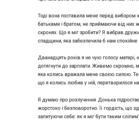
Тоді вона поставила мене перед вибором ж
батьками і братом, не приймаючи від них ж
скронях. Що я міг зробити? Я вибрав дружи
спадщини, яка забезпечила б нам спокійне 
Дванадцять років я не чую голосу матері, н
дотягнути до зарплати. Живемо скромно, м
яка колись вражала мене своєю силою. Тепер
що я колись любив у ній, перетворилося на
Я думаю про розлучення. Донька підростає,
жорстоко і безповоротно. Її гордість, що з
запитуючи себе: як я міг бути таким сліпи