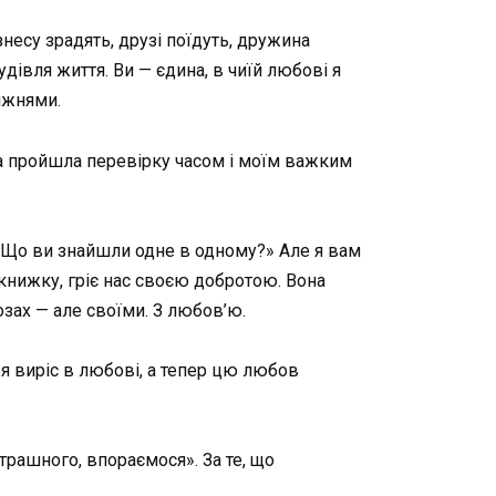
знесу зрадять, друзі поїдуть, дружина
удівля життя. Ви — єдина, в чиїй любові я
ижнями.
Вона пройшла перевірку часом і моїм важким
: «Що ви знайшли одне в одному?» Але я вам
 книжку, гріє нас своєю добротою. Вона
озах — але своїми. З любов’ю.
 я виріс в любові, а тепер цю любов
трашного, впораємося». За те, що