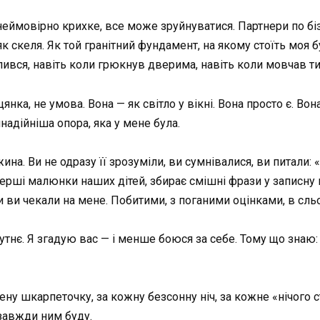
 неймовірно крихке, все може зруйнуватися. Партнери по бі
к скеля. Як той гранітний фундамент, на якому стоїть моя б
злився, навіть коли грюкнув дверима, навіть коли мовчав т
янка, не умова. Вона — як світло у вікні. Вона просто є. 
надійніша опора, яка у мене була.
ина. Ви не одразу її зрозуміли, ви сумнівалися, ви питали
перші малюнки наших дітей, збирає смішні фрази у записну
 ви чекали на мене. Побитими, з поганими оцінками, в сль
тнє. Я згадую вас — і менше боюся за себе. Тому що знаю:
ну шкарпеточку, за кожну безсонну ніч, за кожне «нічого с
 завжди ним буду.