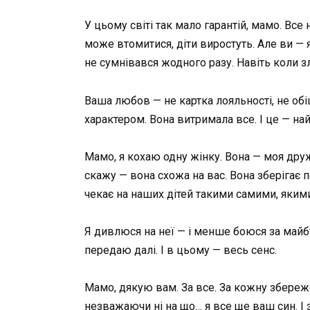
У цьому світі так мало гарантій, мамо. Все
може втомитися, діти виростуть. Але ви — я
не сумнівався жодного разу. Навіть коли 
Ваша любов — не картка лояльності, не обіц
характером. Вона витримала все. І це — най
Мамо, я кохаю одну жінку. Вона — моя друж
скажу — вона схожа на вас. Вона зберігає 
чекає на наших дітей такими самими, якими
Я дивлюся на неї — і менше боюся за майбу
передаю далі. І в цьому — весь сенс.
Мамо, дякую вам. За все. За кожну збереже
незважаючи ні на що… я все ще ваш син. І