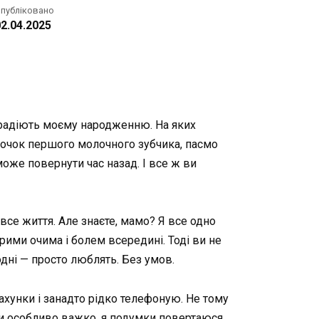
публіковано
2.04.2025
і радіють моєму народженню. На яких
аточок першого молочного зубчика, пасмо
може повернути час назад. І все ж ви
 все життя. Але знаєте, мамо? Я все одно
рими очима і болем всередині. Тоді ви не
одні — просто люблять. Без умов.
рахунки і занадто рідко телефоную. Не тому
оли особливо важко, я подумки повертаюся