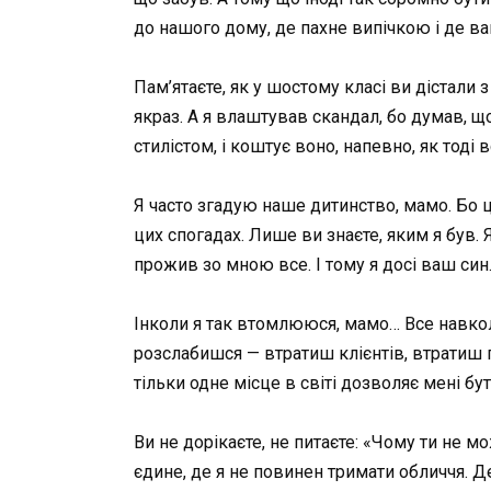
до нашого дому, де пахне випічкою і де в
Пам’ятаєте, як у шостому класі ви дістали 
якраз. А я влаштував скандал, бо думав, щ
стилістом, і коштує воно, напевно, як тоді 
Я часто згадую наше дитинство, мамо. Бо це
цих спогадах. Лише ви знаєте, яким я був. 
прожив зо мною все. І тому я досі ваш син
Інколи я так втомлююся, мамо… Все навкол
розслабишся — втратиш клієнтів, втратиш 
тільки одне місце в світі дозволяє мені 
Ви не дорікаєте, не питаєте: «Чому ти не 
єдине, де я не повинен тримати обличчя. Де