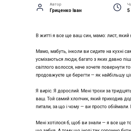
Автор
Ч
Гриценко Іван
5
В житті я все ще ваш син, мамо: лист, який 
Мамо, мабуть, інколи ви сидите на кухні с
усміхаються люди, багато з яких давно піш
світлого волосся, наче хочете повернути т
продовжуєте це берегти — як найбільшу цін
Я виріс. Я дорослий. Мені трохи за тридцят
ваш. Той самий хлопчик, який приходив дод
питали, за що і чому — ви просто обіймали.
Мені хотілося б, щоб ви знали — я все ще 
що забув. А тому що іноді так соромно бут