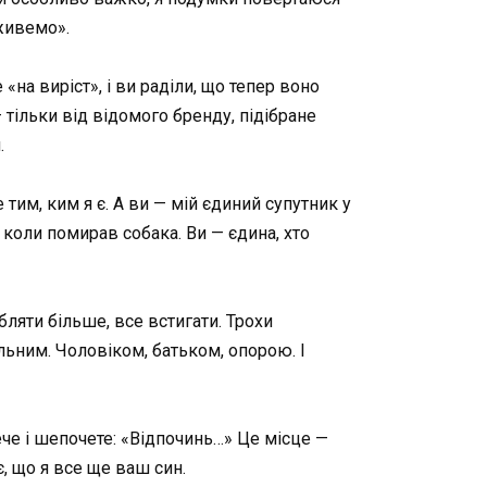
живемо».
«на виріст», і ви раділи, що тепер воно
 тільки від відомого бренду, підібране
.
тим, ким я є. А ви — мій єдиний супутник у
 коли помирав собака. Ви — єдина, хто
ляти більше, все встигати. Трохи
льним. Чоловіком, батьком, опорою. І
ече і шепочете: «Відпочинь…» Це місце —
є, що я все ще ваш син.