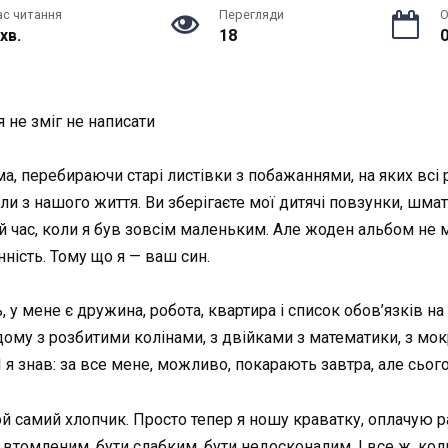
ас читання
Перегляди
О
 хв.
18
0
я не зміг не написати
ама, перебираючи старі листівки з побажаннями, на яких вс
ли з нашого життя. Ви зберігаєте мої дитячі повзунки, шм
ой час, коли я був зовсім маленьким. Але жоден альбом не 
ність. Тому що я — ваш син.
ь, у мене є дружина, робота, квартира і список обов’язків на
ому з розбитими колінами, з двійками з математики, з мок
 І я знав: за все мене, можливо, покарають завтра, але сьог
той самий хлопчик. Просто тепер я ношу краватку, оплачую 
и втомленим, бути слабким, бути недосконалим. І все ж, к