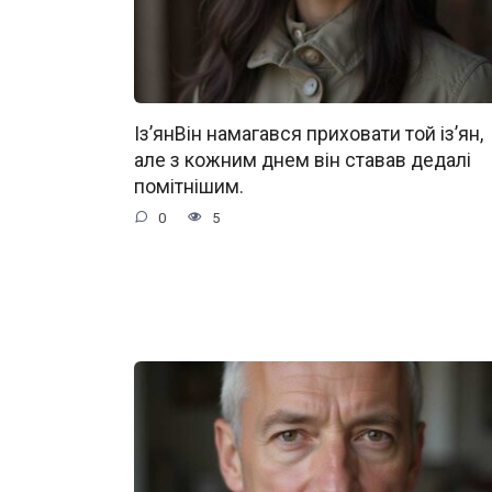
Із’янВін намагався приховати той із’ян,
але з кожним днем він ставав дедалі
помітнішим.
0
5