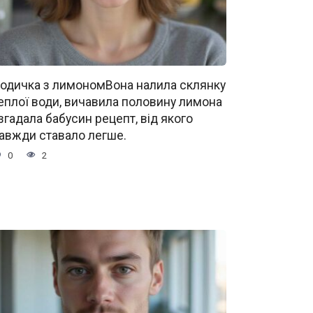
одичка з лимономВона налила склянку
еплої води, вичавила половину лимона
 згадала бабусин рецепт, від якого
авжди ставало легше.
0
2