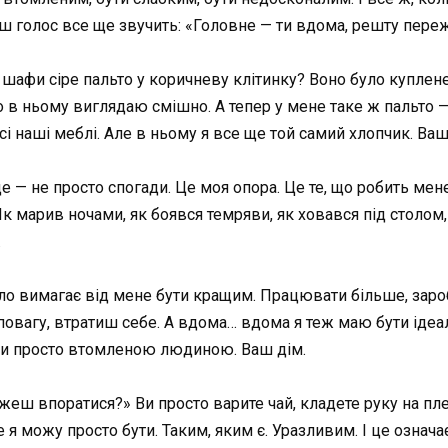
аш голос все ще звучить: «Головне — ти вдома, решту пере
з шафи сіре пальто у коричневу клітинку? Воно було куплене 
о в ньому виглядаю смішно. А тепер у мене таке ж пальто —
всі наші меблі. Але в ньому я все ще той самий хлопчик. Ваш
 — не просто спогади. Це моя опора. Це те, що робить мене 
Як марив ночами, як боявся темряви, як ховався під столом,
.
о вимагає від мене бути кращим. Працювати більше, зароб
повагу, втратиш себе. А вдома… вдома я теж маю бути ідеа
бути просто втомленою людиною. Ваш дім.
можеш впоратися?» Ви просто варите чай, кладете руку на пл
 я можу просто бути. Таким, яким є. Уразливим. І це означа