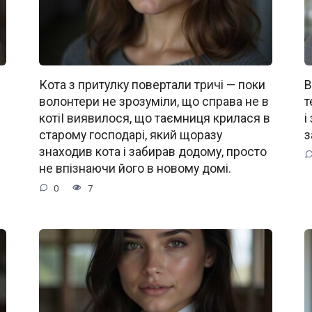
Кота з притулку повертали тричі — поки
В
волонтери не зрозуміли, що справа не в
т
котіІ виявилося, що таємниця крилася в
і
старому господарі, який щоразу
з
знаходив кота і забирав додому, просто
не впізнаючи його в новому домі.
0
7