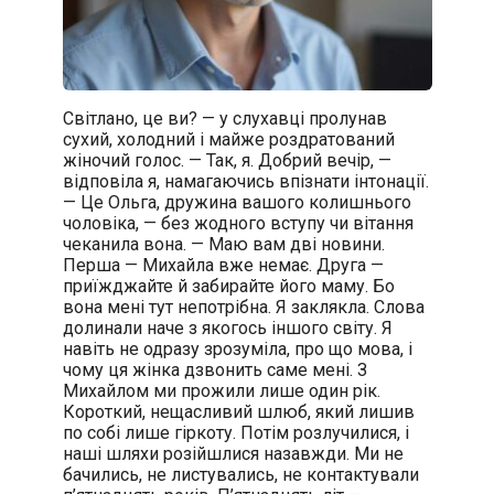
Світлано, це ви? — у слухавці пролунав
сухий, холодний і майже роздратований
жіночий голос. — Так, я. Добрий вечір, —
відповіла я, намагаючись впізнати інтонації.
— Це Ольга, дружина вашого колишнього
чоловіка, — без жодного вступу чи вітання
чеканила вона. — Маю вам дві новини.
Перша — Михайла вже немає. Друга —
приїжджайте й забирайте його маму. Бо
вона мені тут непотрібна. Я заклякла. Слова
долинали наче з якогось іншого світу. Я
навіть не одразу зрозуміла, про що мова, і
чому ця жінка дзвонить саме мені. З
Михайлом ми прожили лише один рік.
Короткий, нещасливий шлюб, який лишив
по собі лише гіркоту. Потім розлучилися, і
наші шляхи розійшлися назавжди. Ми не
бачились, не листувались, не контактували