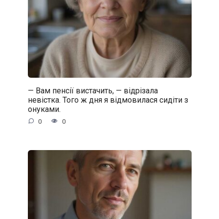
— Вам пенсії вистачить, — відрізала
невістка. Того ж дня я відмовилася сидіти з
онуками.
0
0