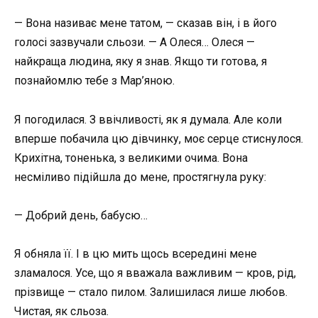
— Вона називає мене татом, — сказав він, і в його
голосі зазвучали сльози. — А Олеся… Олеся —
найкраща людина, яку я знав. Якщо ти готова, я
познайомлю тебе з Мар’яною.
Я погодилася. З ввічливості, як я думала. Але коли
вперше побачила цю дівчинку, моє серце стиснулося.
Крихітна, тоненька, з великими очима. Вона
несміливо підійшла до мене, простягнула руку:
— Добрий день, бабусю…
Я обняла її. І в цю мить щось всередині мене
зламалося. Усе, що я вважала важливим — кров, рід,
прізвище — стало пилом. Залишилася лише любов.
Чистая, як сльоза.