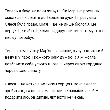
Теперь я бачу, як вони живуть. Як Мар’яна росте, як
сміється, як біжить до Тараса на руки. І я розумію:
Олеся була права. Сім’я — це не лише біологія. Це
серце. Це вибір. Це вміння дарувати тепло тому, хто в
ньому потребує.
Тепер і сама в’яжу Мар’яні панчішки, купую книжки й
веду її у парк. І кожного разу думаю: а я ж могла
позбавити себе усього цього — через свою гординю,
через свою сліпоту.
Олеся — невістка з великим серцем. Вона змогла
зробити те, на що я сама ніколи не насмілилася б —
подарити любов дитині, яку ніхто не чекав.