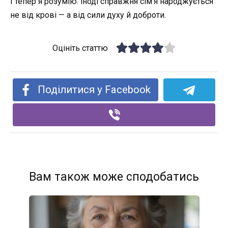
І тепер я розумію: іноді справжня сім’я народжується
не від крові — а від сили духу й доброти.
Оцініть статтю
Поділитися у Facebook
Вам також може сподобатись