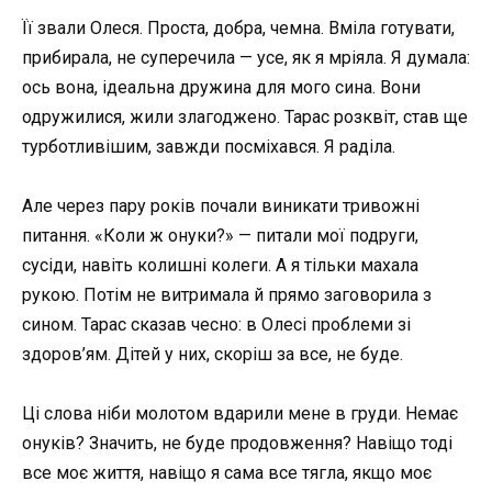
Її звали Олеся. Проста, добра, чемна. Вміла готувати,
прибирала, не суперечила — усе, як я мріяла. Я думала:
ось вона, ідеальна дружина для мого сина. Вони
одружилися, жили злагоджено. Тарас розквіт, став ще
турботливішим, завжди посміхався. Я раділа.
Але через пару років почали виникати тривожні
питання. «Коли ж онуки?» — питали мої подруги,
сусіди, навіть колишні колеги. А я тільки махала
рукою. Потім не витримала й прямо заговорила з
сином. Тарас сказав чесно: в Олесі проблеми зі
здоров’ям. Дітей у них, скоріш за все, не буде.
Ці слова ніби молотом вдарили мене в груди. Немає
онуків? Значить, не буде продовження? Навіщо тоді
все моє життя, навіщо я сама все тягла, якщо моє