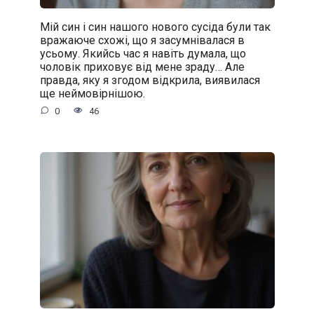
Мій син і син нашого нового сусіда були так
вражаюче схожі, що я засумнівалася в
усьому. Якийсь час я навіть думала, що
чоловік приховує від мене зраду… Але
правда, яку я згодом відкрила, виявилася
ще неймовірнішою.
0
46