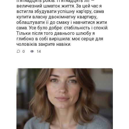
п’ятнадцять років. П’ятнадцять літ —
величезний шматок життя. За цей час я
встигла збудувати успішну кар’єру, сама
купити власну двокімнатну квартиру,
облаштувати її до смаку і навчитися жити
сама. Усе було добре: стабільність і спокій.
Тільки після того давнього шлюбу я
глибоко в собі вирішила: моє серце для
чоловіків закрите навіки.
0
14