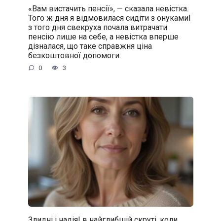
«Вам вистачить пенсії», — сказала невістка.
Того ж дня я відмовилася сидіти з онукамиІ
з того дня свекруха почала витрачати
пенсію лише на себе, а невістка вперше
дізналася, що таке справжня ціна
безкоштовної допомоги.
0
3
Злидні і надіяІ в найглибшій скруті, коли