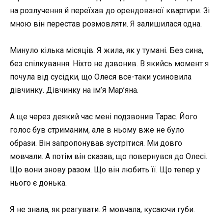
на розлучення й переїхав до орендованої квартири. Зі
мною він перестав розмовляти. Я залишилася одна.
Минуло кілька місяців. Я жила, як у тумані. Без сина,
без спілкування. Ніхто не дзвонив. В якийсь момент я
почула від сусідки, що Олеся все-таки усиновила
дівчинку. Дівчинку на ім’я Мар’яна.
А ще через деякий час мені подзвонив Тарас. Його
голос був стриманим, але в ньому вже не було
образи. Він запропонував зустрітися. Ми довго
мовчали. А потім він сказав, що повернувся до Олесі.
Що вони знову разом. Що він любить її. Що тепер у
нього є донька.
Я не знала, як реагувати. Я мовчала, кусаючи губи.