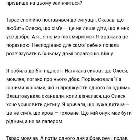
прізвище на цьому закінчиться?
Тарас спокійно поставився до ситуації. Сказав, що
любить Олесю, що сім’я — це не лише діти, що в них
усе добре. А я… я не могла змиритися. Я вважала це
поразкою. Несподівано для самої себе я почала
розв’язувати в їхньому домі справжню війну.
Я робила дрібні підлості. Натякала синові, що Олеся,
мовляв, погано про нього дбає. Порівнювала її з
іншими жінками, які «народжують одного за одним».
Влаштовувала скандали, коли дізналася, що Олеся
хоче усиновити дитину. Я кричала, що чужа дитина —
це не сім’я, що кров — головне. Що мій онук має бути
рідним, а не за папером.
Тарас мовчав. А потім одного дня зібрав речі, подав