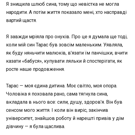
Я знищила шлюб сина, тому що невістка не могла
народити. А потім життя показало мені, хто насправді
вартий щастя.
Я завжди мріяла про онуків. Про це я думала ще тоді,
коли мій син Тарас був зовсім маленьким. Уявляла,
як буду няньчити малюків, в’язати їм панчішки, вчити
казати «бабуся», купувати ляльки й спостерігати, як
росте наше продовження.
Тарас — моя єдина дитина. Моє світло, моя опора.
Чоловіка я поховала рано, сама тягнула сина,
вкладала в нього все: сили, душу, здоров’я. Він був
сенсом мого життя. І коли він виріс, закінчив
університет, знайшов роботу й нарешті привів у дім
дівчину — я була щаслива.