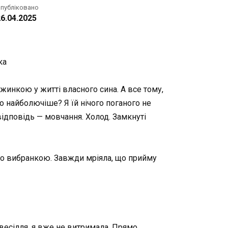
публіковано
6.04.2025
ка
ужинкою у житті власного сина. А все тому,
о найболючіше? Я їй нічого поганого не
 відповідь — мовчання. Холод. Замкнуті
ого вибранкою. Завжди мріяла, що прийму
 весілля, я вже не витримала. Прямо