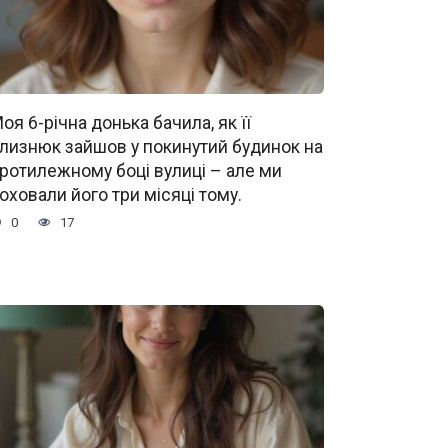
оя 6-річна донька бачила, як її
лизнюк зайшов у покинутий будинок на
ротилежному боці вулиці – але ми
оховали його три місяці тому.
0
17