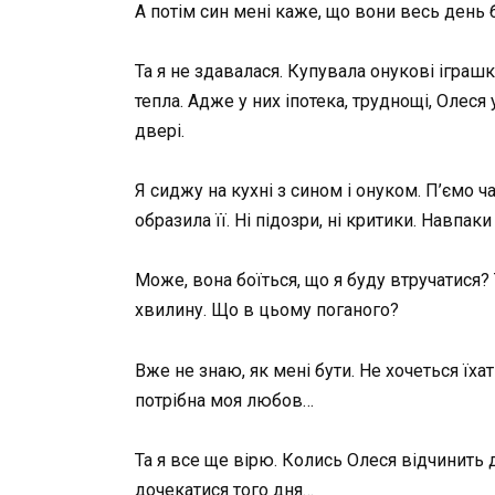
А потім син мені каже, що вони весь день 
Та я не здавалася. Купувала онукові іграш
тепла. Адже у них іпотека, труднощі, Олеся
двері.
Я сиджу на кухні з сином і онуком. П’ємо ч
образила її. Ні підозри, ні критики. Навпак
Може, вона боїться, що я буду втручатися? 
хвилину. Що в цьому поганого?
Вже не знаю, як мені бути. Не хочеться їха
потрібна моя любов…
Та я все ще вірю. Колись Олеся відчинить д
дочекатися того дня…