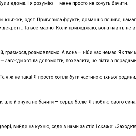
були вдома. І я розумію — мене просто не хочуть бачити.
ки, книжки, одяг. Привозила фрукти, домашнє печиво, намаг
 у декреті… Та все марно. Коли приїжджаю, вона навіть не в
ай, граємося, розмовляємо. А вона — ніби нас немає. Як так
и — завжди хотіла допомогти, похвалити, не лізти з порадами
Та я ж не така! Я просто хотіла бути частиною їхньої родини
ти, але й онука не бачити — серце боліє. Я люблю свого сина
вері, вийде на кухню, сяде з нами за стіл і скаже: «Заходьт