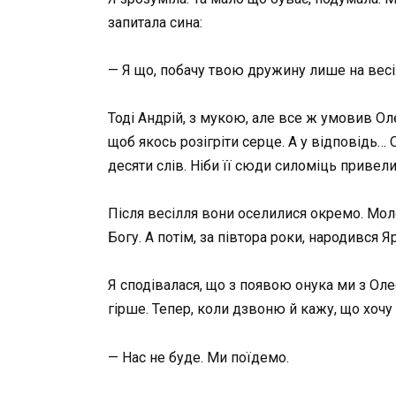
запитала сина:
— Я що, побачу твою дружину лише на весіл
Тоді Андрій, з мукою, але все ж умовив Ол
щоб якось розігріти серце. А у відповідь… 
десяти слів. Ніби її сюди силоміць привел
Після весілля вони оселилися окремо. Моло
Богу. А потім, за півтора роки, народився Я
Я сподівалася, що з появою онука ми з Ол
гірше. Тепер, коли дзвоню й кажу, що хочу 
— Нас не буде. Ми поїдемо.