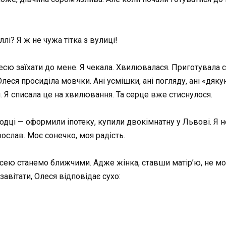
лі? Я ж не чужа тітка з вулиці!
есю заїхати до мене. Я чекала. Хвилювалася. Приготувала см
Олеся просиділа мовчки. Ані усмішки, ані погляду, ані «дяк
и. Я списала це на хвилювання. Та серце вже стиснулося.
дці — оформили іпотеку, купили двокімнатну у Львові. Я не 
рослав. Моє сонечко, моя радість.
есею станемо ближчими. Адже жінка, ставши матір’ю, не м
завітати, Олеся відповідає сухо: