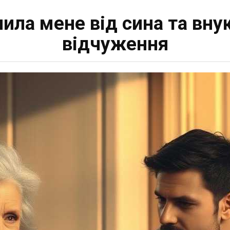
ила мене від сина та внук
відчуження