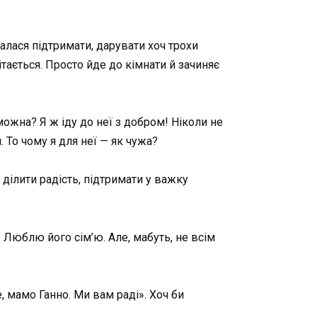
алася підтримати, дарувати хоч трохи
ітається. Просто йде до кімнати й зачиняє
 можна? Я ж іду до неї з добром! Ніколи не
. То чому я для неї — як чужа?
, ділити радість, підтримати у важку
. Люблю його сім’ю. Але, мабуть, не всім
е, мамо Ганно. Ми вам раді». Хоч би