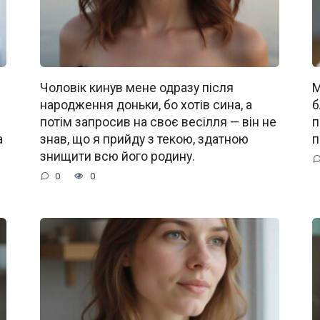
Чоловік кинув мене одразу після
М
народження доньки, бо хотів сина, а
б
потім запросив на своє весілля — він не
п
а
знав, що я прийду з текою, здатною
п
знищити всю його родину.
0
0