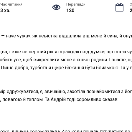
Час читання
Перегляди
О
3 хв.
120
2
а — наче чужа»: як невістка віддалила від мене й сина, й ону
 два, і вже не перший рік я страждаю від думки, що стала ч
бить усе, щоб викреслити мене з їхньої родини. І знаєте, щ
у. Лише добро, турбота й щире бажання бути близькою. Та у
мір одружуватися, я, звичайно, захотіла познайомитися з й
 повагою й теплом. Та Андрій тоді соромливо сказав:
Може, дівчина сором’язлива. Але коли почали готуватися до