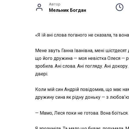
Автор
Мельник Богдан
«Я їй ані слова поганого не сказала, та вон
Мене звуть Ганна Іванівна, мені шістдесят
що його дружина — моя невістка Олеся — ро
зробила. Ані слова. Ані погляду. Ані докор
двері.
Коли мій син Андрій повідомив, що має на
дружину сина як рідну доньку — з любов’ю,
— Мамо, Леся поки не готова. Вона боїться.
Я зрозуміла. Та мало що буває, подумала. 