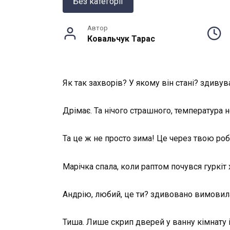
Без категорії
Автор
Ковальчук Тарас
Як так захворів? У якому він стані? здивув
Дрімає. Та нічого страшного, температура н
Та це ж не просто зима! Це через твою робо
Марічка спала, коли раптом почувся гуркіт 
Андрію, любий, це ти? здивовано вимовила
Тиша. Лише скрип дверей у ванну кімнату і