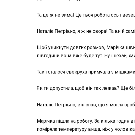
Та це ж не зима! Це твоя робота ось і ве
Наталіє Петрівно, я ж не хвора! Та ви й сам
Щоб уникнути довгих розмов, Марічка швид
півгодини вона вже буде тут. Ну і нехай, х
Так і сталося свекруха примчала з мішками 
Як ти допустила, щоб він так лежав? Ще бі
Наталіє Петрівно, він спав, що я могла зро
Марічка пішла на роботу. За кілька годин в
поміряла температуру вища, ніж у чоловіка