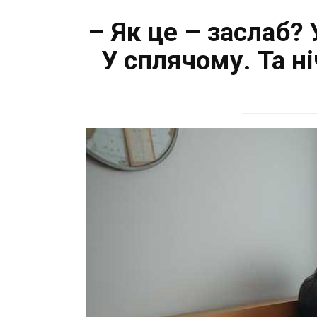
– Як це – заслаб? 
У сплячому. Та н