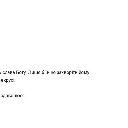
Ну слава Богу. Лише б їй не захворіти йому
екрусі:
 додзвонюся.