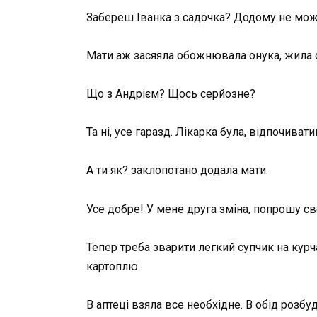
Забереш Іванка з садочка? Додому не мож
Мати аж засяяла обожнювала онука, жила одн
Що з Андрієм? Щось серйозне?
Та ні, усе гаразд. Лікарка була, відпочивати
А ти як? заклопотано додала мати.
Усе добре! У мене друга зміна, попрошу с
Тепер треба зварити легкий супчик на курч
картоплю.
В аптеці взяла все необхідне. В обід розбу