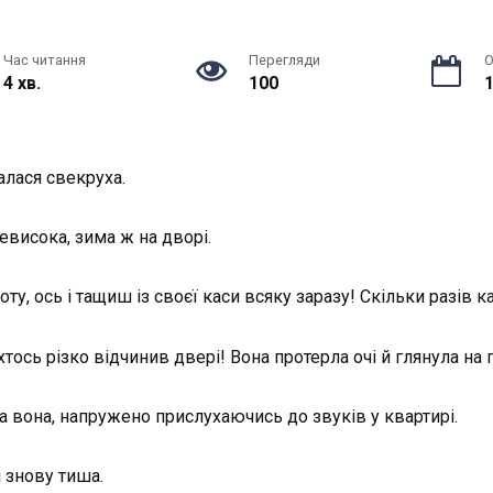
Час читання
Перегляди
О
4 хв.
100
1
алася свекруха.
евисока, зима ж на дворі.
ту, ось і тащиш із своєї каси всяку заразу! Скільки разів к
хтось різко відчинив двері! Вона протерла очі й глянула н
 вона, напружено прислухаючись до звуків у квартирі.
 знову тиша.