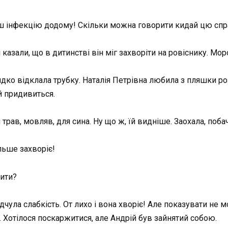
зеш інфекцію додому! Скільки можна говорити кидай цю спр
і казали, що в дитинстві він міг захворіти на ровіснику. Моро
ко відклала трубку. Наталія Петрівна любила з пляшки ро
ай придивиться.
трав, мовляв, для сина. Ну що ж, їй видніше. Заохала, поб
льше захворіє!
бити?
ідчула слабкість. От лихо і вона хворіє! Але показувати не 
. Хотілося поскаржитися, але Андрій був зайнятий собою.