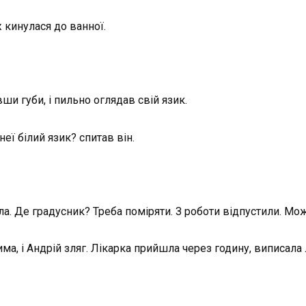
 кинулася до ванної.
ши губи, і пильно оглядав свій язик.
еї білий язик? спитав він.
ола. Де градусник? Треба поміряти. З роботи відпустили. Мо
зима, і Андрій зляг. Лікарка прийшла через годину, виписала