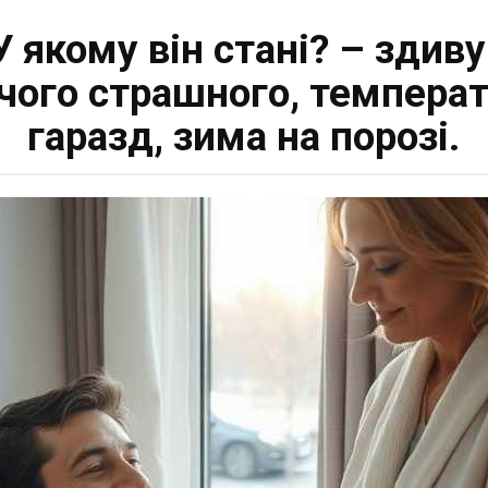
У якому він стані? – здив
ічого страшного, температ
гаразд, зима на порозі.