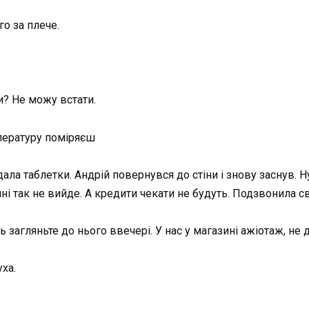
го за плече.
и? Не можу встати.
мпературу поміряєш
 дала таблетки. Андрій повернувся до стіни і знову заснув. 
ині так не вийде. А кредити чекати не будуть. Подзвонила св
ь загляньте до нього ввечері. У нас у магазині ажіотаж, не
ха.