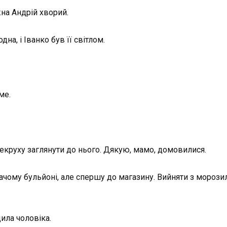
на Андрій хворий.
а, і Іванко був її світлом.
ме.
векруху заглянути до нього. Дякую, мамо, домовилися.
ачому бульйоні, але спершу до магазину. Вийняти з морозил
дила чоловіка.