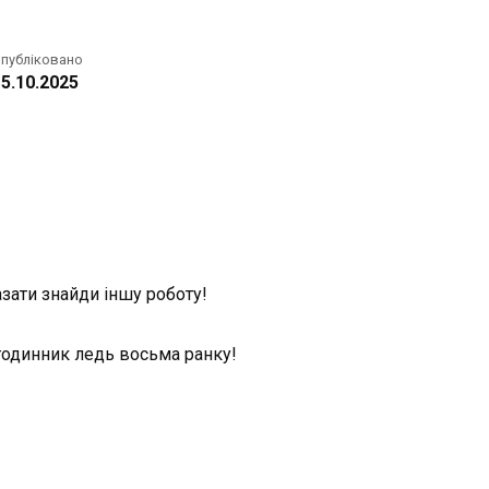
публіковано
5.10.2025
азати знайди іншу роботу!
а годинник ледь восьма ранку!