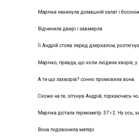
Марічка накинула домашній халат і босоніж
Відчинила двері і завмерла.
Її Андрій стояв перед дзеркалом, розтягнув
Марічко, правда, що коли людина хворіє, у н
А ти що захворів? сонно промовила вона.
Схоже на те, зітхнув Андрій, торкаючись ч
Марічка дістала термометр. 37 і 2. Ну ось, 
Вона подзвонила матері: