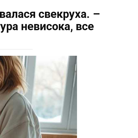
увалася свекруха. –
ура невисока, все