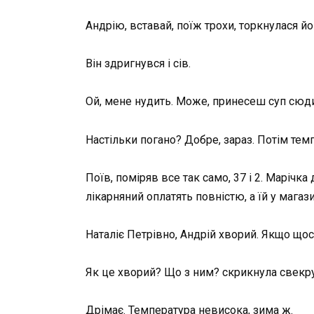
Андрію, вставай, поїж трохи, торкнулася йо
Він здригнувся і сів.
Ой, мене нудить. Може, принесеш суп сюд
Настільки погано? Добре, зараз. Потім те
Поїв, поміряв все так само, 37 і 2. Марічка
лікарняний оплатять повністю, а їй у магаз
Наталіє Петрівно, Андрій хворий. Якщо щос
Як це хворий? Що з ним? скрикнула свекру
Дрімає. Температура невисока, зима ж.