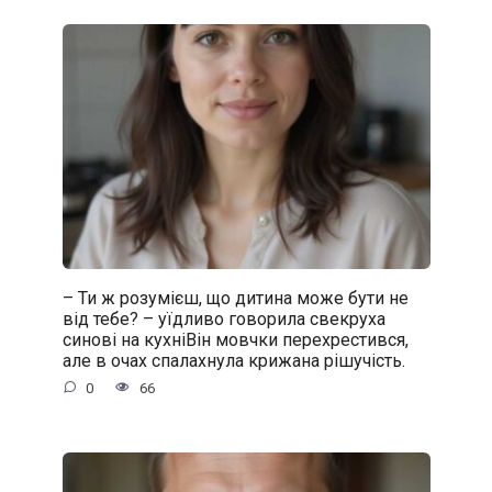
– Ти ж розумієш, що дитина може бути не
від тебе? – уїдливо говорила свекруха
синові на кухніВін мовчки перехрестився,
але в очах спалахнула крижана рішучість.
0
66