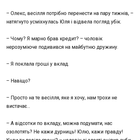
– Олекс, весілля потрібно перенести на пару тижнів, –
натягнуто усміхнулась Юля і відвела погляд убік.
– Чому? Я марно брав кредит? – чоловік
нерозуміюче подивився на майбутню дружину.
– Я поклала гроші у вклад.
– Навіщо?
– Просто на те весілля, яке я хочу, нам трохи не
вистачає…
– А відсотки по вкладу, можна подумати, нас
озолотять? Не кажи дурниць! Юлю, кажи правду!