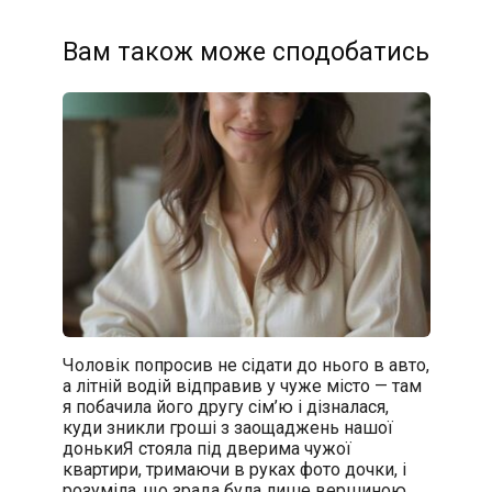
Вам також може сподобатись
Чоловік попросив не сідати до нього в авто,
а літній водій відправив у чуже місто — там
я побачила його другу сім’ю і дізналася,
куди зникли гроші з заощаджень нашої
донькиЯ стояла під дверима чужої
квартири, тримаючи в руках фото дочки, і
розуміла, що зрада була лише вершиною