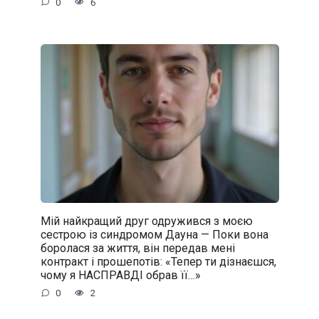
0
6
Мій найкращий друг одружився з моєю
сестрою із синдромом Дауна — Поки вона
боролася за життя, він передав мені
контракт і прошепотів: «Тепер ти дізнаєшся,
чому я НАСПРАВДІ обрав її…»
0
2