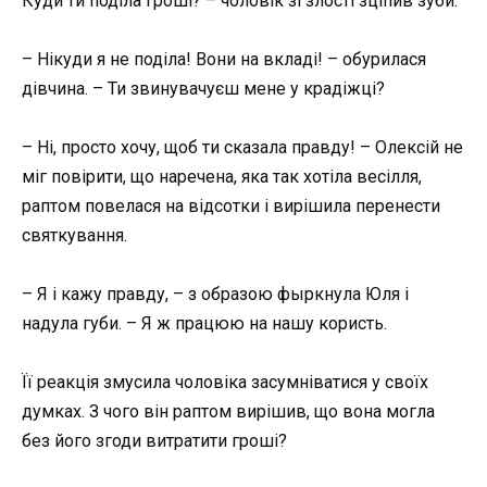
Куди ти поділа гроші? – чоловік зі злості зціпив зуби.
– Нікуди я не поділа! Вони на вкладі! – обурилася
дівчина. – Ти звинувачуєш мене у крадіжці?
– Ні, просто хочу, щоб ти сказала правду! – Олексій не
міг повірити, що наречена, яка так хотіла весілля,
раптом повелася на відсотки і вирішила перенести
святкування.
– Я і кажу правду, – з образою фыркнула Юля і
надула губи. – Я ж працюю на нашу користь.
Її реакція змусила чоловіка засумніватися у своїх
думках. З чого він раптом вирішив, що вона могла
без його згоди витратити гроші?