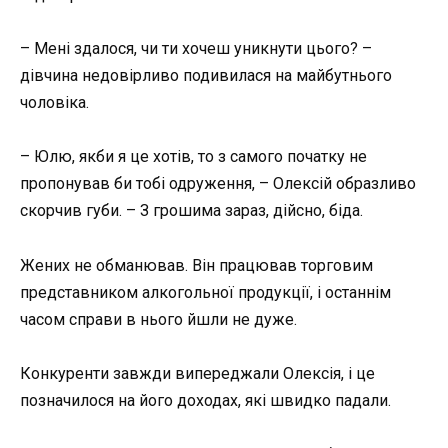
– Мені здалося, чи ти хочеш уникнути цього? –
дівчина недовірливо подивилася на майбутнього
чоловіка.
– Юлю, якби я це хотів, то з самого початку не
пропонував би тобі одруження, – Олексій образливо
скорчив губи. – З грошима зараз, дійсно, біда.
Жених не обманював. Він працював торговим
представником алкогольної продукції, і останнім
часом справи в нього йшли не дуже.
Конкуренти завжди випереджали Олексія, і це
позначилося на його доходах, які швидко падали.