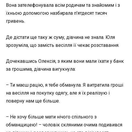
Вона зателефонувала всім родичам та знайомим і з
їхньою допомогою назбирала п’ятдесят тисяч
гривень.
Де дістати ще таку ж суму, дівчина не знала. Юля
зрозуміла, що замість весілля її чекає розставання.
Дочекавшись Олексія, з яким вони мали їхати у банк
за грошима, дівчина вигукнула:
– Ти маєш рацію, я тебе обманула. Я витратила гроші
на весілля на покупку одягу, але я їх реалізую і
поверну нам ще більше.
– Не хочу більше мати нічого спільного з
обманщицею! – чоловік скляними очима подивився