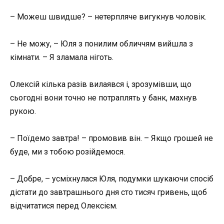
– Можеш швидше? – нетерпляче вигукнув чоловік.
– Не можу, – Юля з понилим обличчям вийшла з
кімнати. – Я зламала ніготь.
Олексій кілька разів вилаявся і, зрозумівши, що
сьогодні вони точно не потраплять у банк, махнув
рукою.
– Поїдемо завтра! – промовив він. – Якщо грошей не
буде, ми з тобою розійдемося.
– Добре, – усміхнулася Юля, подумки шукаючи спосіб
дістати до завтрашнього дня сто тисяч гривень, щоб
відчитатися перед Олексієм.