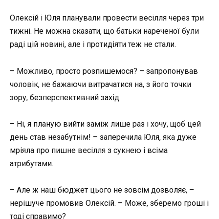
Олексій і Юля планували провести весілля через три
тижні. Не можна сказати, що батьки нареченої були
раді цій новині, але і протидіяти теж не стали.
– Можливо, просто розпишемося? – запропонував
чоловік, не бажаючи витрачатися на, з його точки
зору, безперспективний захід.
– Ні, я планую вийти заміж лише раз і хочу, щоб цей
день став незабутнім! – заперечила Юля, яка дуже
мріяла про пишне весілля з сукнею і всіма
атрибутами.
– Але ж наш бюджет цього не зовсім дозволяє, –
нерішуче промовив Олексій. – Може, зберемо гроші і
тоді справимо?