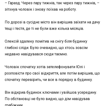
– Гаразд. Через пару тижнів, так через пару тижнів, –
зітхнув чоловік і знову поїхав на роботу.
По дорозі в сусіднє місто він вирішив заїхати на дачу
тещі і тестя, де ті не були вже кілька місяців.
Олексій здалеку помітив на снігу біля будинку
глибокі сліди. Було очевидно, що хтось зовсім
недавно навідувався сюди таємно.
Чоловік спочатку хотів зателефонувати Юлі і
розповісти про свої відкриття, але потім вирішив, що
спочатку перевірить, чи все в порядку в будинку.
Він відкрив будинок ключами і увійшов усередину.
По обстановці не було видно, що дім навідував
грабіжник.