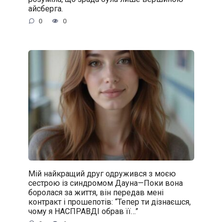
айсберга.
0
0
Мій найкращий друг одружився з моєю
сестрою із синдромом Дауна—Поки вона
боролася за життя, він передав мені
контракт і прошепотів: “Тепер ти дізнаєшся,
чому я НАСПРАВДІ обрав її…”