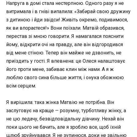
Напруга в домі стала нестерпною. Одного разу я не
витримала і в гніві випалила: «Забирай свою дружину
з дитиною і йди звідси! Живіть окремо, подивимося,
як ви впораєтеся!» Вони поїхали. Матвій образився,
перестав зі мною говорити. Я намагалася пояснити
йому, відкрити очі на правду, але він відгородився
від мене стіною. Тепер він майже не дзвонить, не
приїздить у гості. Я впевнена: це Олеся налаштовує
його проти мене, забиває клин між нами. А я ж
люблю свого сина більше життя, і онука обожнюю
всім серцем.
Я вирішила: така жінка Матвію не потрібна. Він
заслуговує на краще — розумну, турботливу жінку, а
не цю ледачу, безвідповідальну дівчину. Нехай він
поки цього не бачить, але я зроблю все, щоб їхній
шлюб зруйнувався. Я не зупинюся, доки не звільню