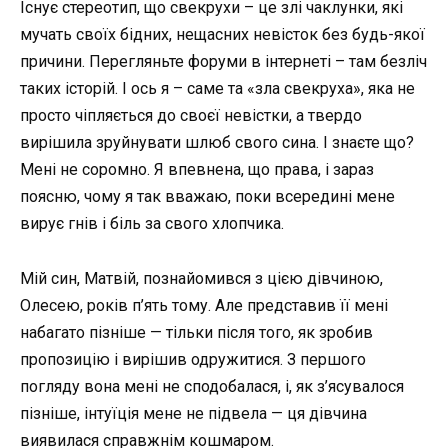
Існує стереотип, що свекрухи – це злі чаклунки, які
мучать своїх бідних, нещасних невісток без будь-якої
причини. Перегляньте форуми в інтернеті – там безліч
таких історій. І ось я – саме та «зла свекруха», яка не
просто чіпляється до своєї невістки, а твердо
вирішила зруйнувати шлюб свого сина. І знаєте що?
Мені не соромно. Я впевнена, що права, і зараз
поясню, чому я так вважаю, поки всередині мене
вирує гнів і біль за свого хлопчика.
Мій син, Матвій, познайомився з цією дівчиною,
Олесею, років п’ять тому. Але представив її мені
набагато пізніше — тільки після того, як зробив
пропозицію і вирішив одружитися. З першого
погляду вона мені не сподобалася, і, як з’ясувалося
пізніше, інтуїція мене не підвела — ця дівчина
виявилася справжнім кошмаром.