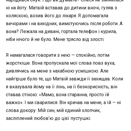
ні на йоту. Матвій вставав до дитини вночі, гуляв з
коляскою, возив його до лікаря. Я допомагала
вечорами і на вихідних, вимотуючись після роботи. А
вона? Лежала на дивані, гортала телефон і курила,
ніби нічого й не було. Мене трясло від злості.
Я намагалася говорити з нею — спокійно, потім
жорсткіше. Вона пропускала мої слова повз вуха,
дивлячись на мене з нахабною усмішкою. Але
найгірше було те, що Матвій завжди її захищав. Коли
я вказувала йому на її лінь, на її безкорисність, він
ставав стіною: «Мамо, вона старанна, просто їй
важко». І ми сварилися. Він кричав на мене, а їй — ні
слова докору. Мій син, мій єдиний хлопчик,
засліплений любов’ю до цієї пустушкі.