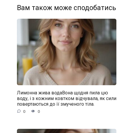
Вам також може сподобатись
Лимонна жива водаВона щодня пила цю
воду, і з кожним ковтком відчувала, як сили
повертаються до її змученого тіла.
0
0