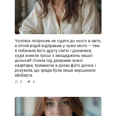
Чоловік попросив не сідати до нього в авто,
а літній водій відправив у чуже місто — там
я побачила його другу сім’ю і дізналася,
куди зникли гроші з заощаджень нашої
донькиЯ стояла під дверима чужої
квартири, тримаючи в руках фото дочки, і
розуміла, що зрада була лише вершиною
айсберга.
0
3