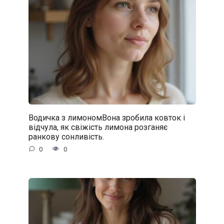
Водичка з лимономВона зробила ковток і
відчула, як свіжість лимона розганяє
ранкову сонливість.
0
0