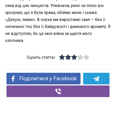
сина від цих ланцюгів. Упевнена, рано чи пізно він
зрозуміє, що я була права, обійме мене і скаже:
«Дякую, мамо». А онука ми виростимо самі — без її
нікчемної тіні, без її байдужості і димового аромату. Я
не відступлю, бо це моя війна за щастя мого
хлопчика.
Оцініть статтю
Поділитися у Facebook