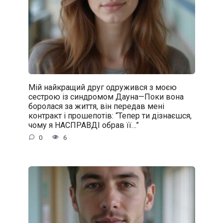
Мій найкращий друг одружився з моєю
сестрою із синдромом Дауна—Поки вона
боролася за життя, він передав мені
контракт і прошепотів: “Тепер ти дізнаєшся,
чому я НАСПРАВДІ обрав її…”
0
6