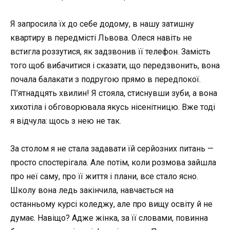
Я запросила їх до себе додому, в нашу затишну
квартиру в передмісті Львова. Олеся навіть не
встигла роззутися, як задзвонив її телефон. Замість
того щоб вибачитися і сказати, що передзвонить, вона
почала балакати з подругою прямо в передпокої.
П’ятнадцять хвилин! Я стояла, стиснувши зуби, а вона
хихотіла і обговорювала якусь нісенітницю. Вже тоді
я відчула: щось з нею не так.
За столом я не стала задавати їй серйозних питань —
просто спостерігала. Але потім, коли розмова зайшла
про неї саму, про її життя і плани, все стало ясно.
Школу вона ледь закінчила, навчається на
останньому курсі коледжу, але про вищу освіту й не
думає. Навіщо? Адже жінка, за її словами, повинна