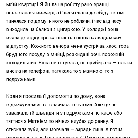
моїй квартирі. Я йшла на роботу рано вранці,
поверталася ввечері, а Олеся спала до обіду, потім
тинялася по дому, нічого не роблячи, і час від часу
виходила на балкон з цигаркою. У коледжі вона
взяла довідку про вагітність і пішла в академічну
відпустку. Кожного вечора мене зустрічав хаос: гора
брудного посуду в мийці, розкидані речі, порожній
холодильник. Вона не готувала, не прибирала — тільки
висіла на телефоні, патякала то з мамкою, то з
подружками.
Коли я просила її допомогти по дому, вона
відмахувалася: то токсикоз, то втома. Але це не
заважало їй швендяти з подружками по кафе або
тягтися з Матвієм по нічних клубах до ранку. Я
стискала зуби, але мовчала — заради сина. А потім
народився онук. І що ви думаєте? Олеся не змінилася