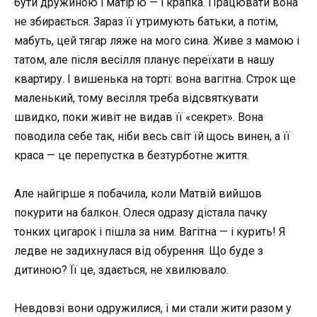
бути дружиною і матір’ю — і крапка. Працювати вона
не збирається. Зараз її утримують батьки, а потім,
мабуть, цей тягар ляже на мого сина. Живе з мамою і
татом, але після весілля планує переїхати в нашу
квартиру. І вишенька на торті: вона вагітна. Строк ще
маленький, тому весілля треба відсвяткувати
швидко, поки живіт не видав її «секрет». Вона
поводила себе так, ніби весь світ їй щось винен, а її
краса — це перепустка в безтурботне життя.
Але найгірше я побачила, коли Матвій вийшов
покурити на балкон. Олеся одразу дістала пачку
тонких цигарок і пішла за ним. Вагітна — і курить! Я
ледве не задихнулася від обурення. Що буде з
дитиною? Її це, здається, не хвилювало.
Невдовзі вони одружилися, і ми стали жити разом у