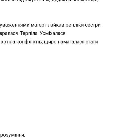
уваженнями матері, лайкав репліки сестри.
ралася. Терпіла. Усміхалася.
 хотіла конфліктів, щиро намагалася стати
 розуміння.