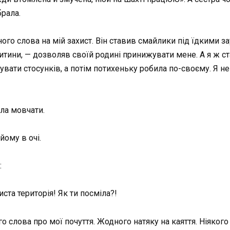
брала.
го слова на мій захист. Він ставив смайлики під їдкими за
дитини, — дозволяв своїй родині принижувати мене. А я ж ста
увати стосунків, а потім потихеньку робила по-своєму. Я не
ла мовчати.
йому в очі.
:
иста територія! Як ти посміла?!
о слова про мої почуття. Жодного натяку на каяття. Ніякого