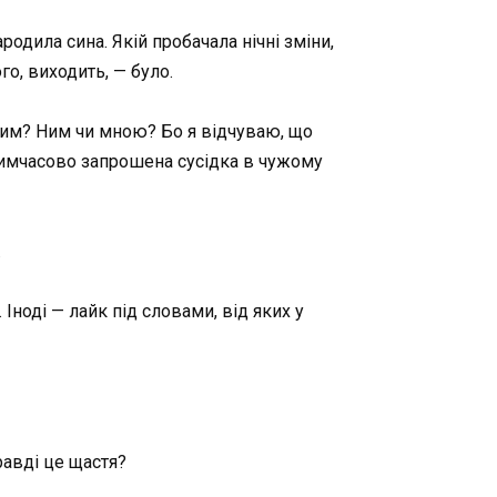
родила сина. Якій пробачала нічні зміни,
го, виходить, — було.
 ким? Ним чи мною? Бо я відчуваю, що
 тимчасово запрошена сусідка в чужому
.
Іноді — лайк під словами, від яких у
равді це щастя?