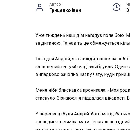
Автор
Ч
Гриценко Іван
3
Уже тиждень наш дім нагадує поле бою. Ми
за дитиною. Та навіть це обмежується кіль
Того дня Андрій, як завжди, пішов на робот
залишений на тумбочці, завібрував. Один си
випадково зачепив назву чату, куди прийш
Мене ніби блискавка пронизала. «Моя родин
стиснуло. Зізнаюся, я піддалася цікавості. 
У переписці були Андрій, його матір, батьк
господиня, невміла мати і взагалі не гідний
нашій хаті «хаос», що я, за її словами, «з