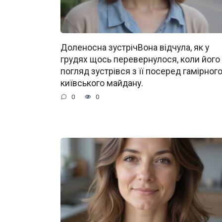
Доленосна зустрічВона відчула, як у
грудях щось перевернулося, коли його
погляд зустрівся з її посеред гамірног
київського майдану.
0
0