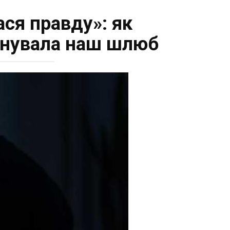
ася правду»: як
уйнувала наш шлюб