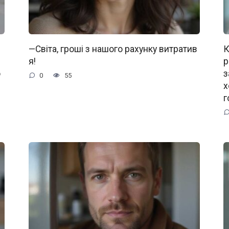
—Світа, гроші з нашого рахунку витратив
К
я!
р
о
з
0
55
х
г