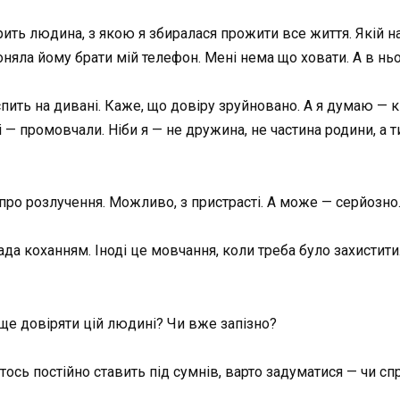
рить людина, з якою я збиралася прожити все життя. Якій на
няла йому брати мій телефон. Мені нема що ховати. А в ньо
спить на дивані. Каже, що довіру зруйновано. А я думаю —
 — промовчали. Ніби я — не дружина, не частина родини, а
про розлучення. Можливо, з пристрасті. А може — серйозно
да коханням. Іноді це мовчання, коли треба було захистити. 
 ще довіряти цій людині? Чи вже запізно?
тось постійно ставить під сумнів, варто задуматися — чи сп