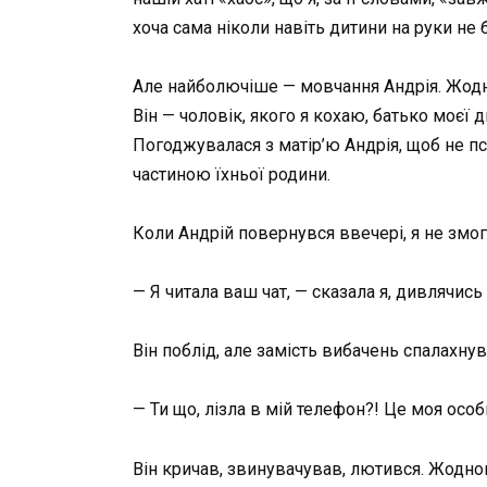
хоча сама ніколи навіть дитини на руки не 
Але найболючіше — мовчання Андрія. Жодно
Він — чоловік, якого я кохаю, батько моєї 
Погоджувалася з матір’ю Андрія, щоб не пс
частиною їхньої родини.
Коли Андрій повернувся ввечері, я не змог
— Я читала ваш чат, — сказала я, дивлячись 
Він поблід, але замість вибачень спалахнув
— Ти що, лізла в мій телефон?! Це моя особ
Він кричав, звинувачував, лютився. Жодног