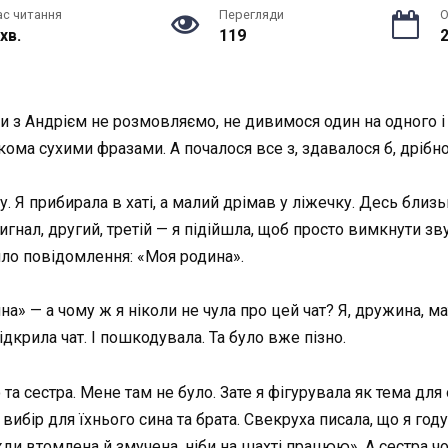
ас читання
Перегляди
О
 хв.
119
2
 з Андрієм не розмовляємо, не дивимося один на одного і
кома сухими фразами. А почалося все з, здавалося б, дрібн
у. Я прибирала в хаті, а малий дрімав у ліжечку. Десь близ
гнал, другий, третій — я підійшла, щоб просто вимкнути зву
ло повідомлення: «Моя родина».
а» — а чому ж я ніколи не чула про цей чат? Я, дружина, м
Відкрила чат. І пошкодувала. Та було вже пізно.
о та сестра. Мене там не було. Зате я фігурувала як тема дл
 вибір для їхнього сина та брата. Свекруха писала, що я год
авжди втомлена й змучена, ніби на шахті працюю». А сестра 