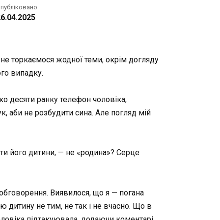
публіковано
6.04.2025
 не торкаємося жодної теми, окрім догляду
ого випадку.
ько десяти ранку телефон чоловіка,
к, аби не розбудити сина. Але погляд мій
ати його дитини, — не «родина»? Серце
я обговорення. Виявилося, що я — погана
ую дитину не тим, не так і не вчасно. Що в
чоловіка підтакуювала, додаючи коментарі,