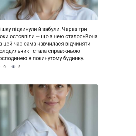
ішку підкинули й забули. Через три
оки остовпіли — що з нею сталосьВона
а цей час сама навчилася відчиняти
олодильник і стала справжньою
осподинею в покинутому будинку.
0
5