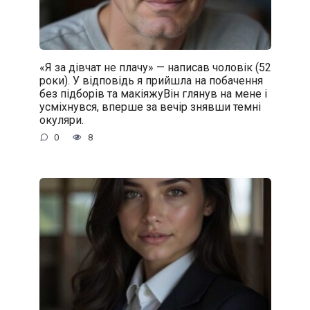
«Я за дівчат не плачу» — написав чоловік (52
роки). У відповідь я прийшла на побачення
без підборів та макіяжуВін глянув на мене і
усміхнувся, вперше за вечір знявши темні
окуляри.
0
8