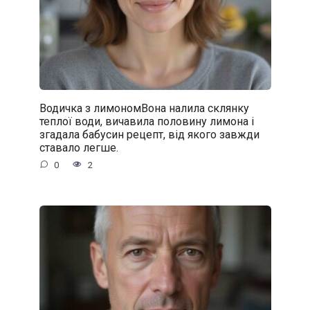
Водичка з лимономВона налила склянку
теплої води, вичавила половину лимона і
згадала бабусин рецепт, від якого завжди
ставало легше.
0
2