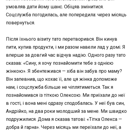
умовляв дати йому шанс. Обіцяв змінитися.
Соцслужба погодилась, але попередила: через місяць
повернуться.
Після їхнього візиту тато перетворився. Він кинув
пити, купив продукти, і ми разом навели лад у домі. Я
вперше за довгий час відчув надію. Одного разу тато
сказав: «Сину, я хочу познайомити тебе з однією
жінкою». Я збентежився — хіба він забув про маму?
Він запевнив, що кохає її, але ця жінка допоможе
нам, і соцслужба більше не чіплятиметься. Так я
познайомився із тіткою Олексою. Ми приїхали до неї
в гості, і вона мені одразу сподобалась. У неї був син,
Андрійко, на два роки молодший за мене. Ми швидко
подружилися. Дома я сказав татові: «Тітка Олекса —
добра й гарна». Через місяць ми переїхали до неї, а