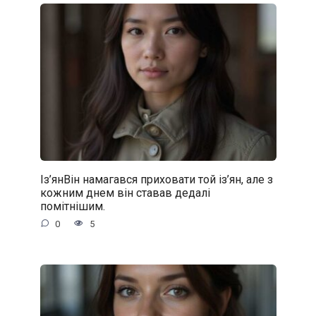
Із’янВін намагався приховати той із’ян, але з
кожним днем він ставав дедалі
помітнішим.
0
5