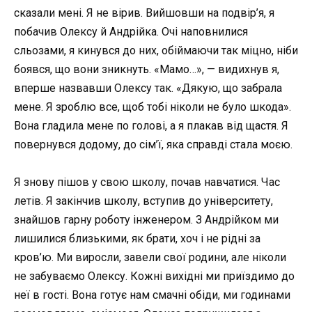
сказали мені. Я не вірив. Вийшовши на подвір’я, я
побачив Олексу й Андрійка. Очі наповнилися
сльозами, я кинувся до них, обіймаючи так міцно, ніби
боявся, що вони зникнуть. «Мамо…», — видихнув я,
вперше назвавши Олексу так. «Дякую, що забрала
мене. Я зроблю все, щоб тобі ніколи не було шкода».
Вона гладила мене по голові, а я плакав від щастя. Я
повернувся додому, до сім’ї, яка справді стала моєю.
Я знову пішов у свою школу, почав навчатися. Час
летів. Я закінчив школу, вступив до університету,
знайшов гарну роботу інженером. З Андрійком ми
лишилися близькими, як брати, хоч і не рідні за
кров’ю. Ми виросли, завели свої родини, але ніколи
не забуваємо Олексу. Кожні вихідні ми приїздимо до
неї в гості. Вона готує нам смачні обіди, ми годинами