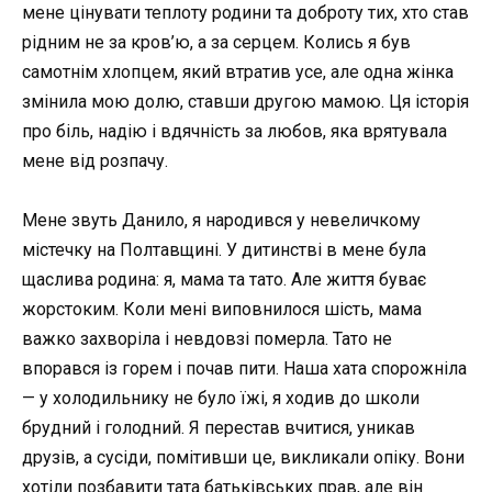
мене цінувати теплоту родини та доброту тих, хто став
рідним не за кров’ю, а за серцем. Колись я був
самотнім хлопцем, який втратив усе, але одна жінка
змінила мою долю, ставши другою мамою. Ця історія
про біль, надію і вдячність за любов, яка врятувала
мене від розпачу.
Мене звуть Данило, я народився у невеличкому
містечку на Полтавщині. У дитинстві в мене була
щаслива родина: я, мама та тато. Але життя буває
жорстоким. Коли мені виповнилося шість, мама
важко захворіла і невдовзі померла. Тато не
впорався із горем і почав пити. Наша хата спорожніла
— у холодильнику не було їжі, я ходив до школи
брудний і голодний. Я перестав вчитися, уникав
друзів, а сусіди, помітивши це, викликали опіку. Вони
хотіли позбавити тата батьківських прав, але він