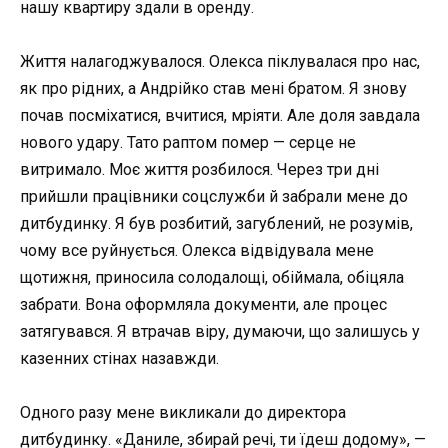
нашу квартиру здали в оренду.
Життя налагоджувалося. Олекса піклувалася про нас,
як про рідних, а Андрійко став мені братом. Я знову
почав посміхатися, вчитися, мріяти. Але доля завдала
нового удару. Тато раптом помер — серце не
витримало. Моє життя розбилося. Через три дні
прийшли працівники соцслужби й забрали мене до
дитбудинку. Я був розбитий, загублений, не розумів,
чому все руйнується. Олекса відвідувала мене
щотижня, приносила солодалощі, обіймала, обіцяла
забрати. Вона оформляла документи, але процес
затягувався. Я втрачав віру, думаючи, що залишусь у
казенних стінах назавжди.
Одного разу мене викликали до директора
дитбудинку. «Даниле, збирай речі, ти їдеш додому», —