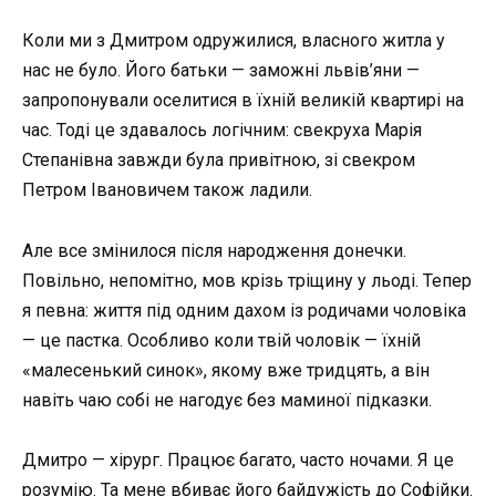
Коли ми з Дмитром одружилися, власного житла у
нас не було. Його батьки — заможні львів’яни —
запропонували оселитися в їхній великій квартирі на
час. Тоді це здавалось логічним: свекруха Марія
Степанівна завжди була привітною, зі свекром
Петром Івановичем також ладили.
Але все змінилося після народження донечки.
Повільно, непомітно, мов крізь тріщину у льоді. Тепер
я певна: життя під одним дахом із родичами чоловіка
— це пастка. Особливо коли твій чоловік — їхній
«малесенький синок», якому вже тридцять, а він
навіть чаю собі не нагодує без маминої підказки.
Дмитро — хірург. Працює багато, часто ночами. Я це
розумію. Та мене вбиває його байдужість до Софійки.