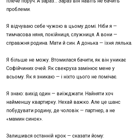
плече поруч. А зараз… Зараз він навіть не бачить
проблеми.
Я відчуваю себе чужою в цьому домі. Ніби я —
тимчасова няня, покійниця, служниця. А вони —
справжня родина. Мати й син. А донька — їхня лялька.
Я більше не можу. Втомилася бачити, як він уникає
Софійчиних очей. Як свекруха замінює мене у
всьому. Як я зникаю — і ніхто цього не помічає.
Я знаю: вихід один — виїжджати. Найняти хоч
найменшу квартирку. Нехай важко. Але це шанс
побудувати родину, де чоловік — партнер, а не
«мамин синок».
Залишився останній крок — сказати йому: