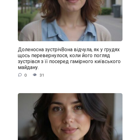
Доленосна зустрічВона відчула, як у грудях
щось перевернулося, коли його погляд
зустрівся з її посеред гамірного київського
майдану.
0
31