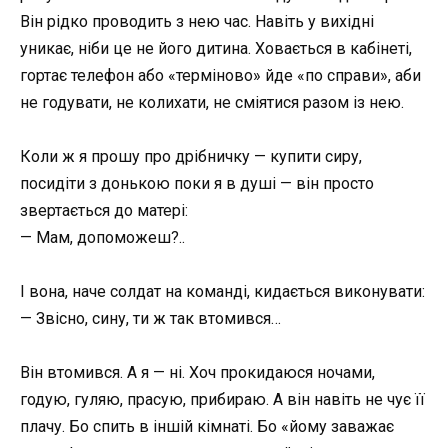
Він рідко проводить з нею час. Навіть у вихідні
уникає, ніби це не його дитина. Ховається в кабінеті,
гортає телефон або «терміново» йде «по справи», аби
не годувати, не колихати, не сміятися разом із нею.
Коли ж я прошу про дрібничку — купити сиру,
посидіти з донькою поки я в душі — він просто
звертається до матері:
— Мам, допоможеш?..
І вона, наче солдат на команді, кидається виконувати:
— Звісно, сину, ти ж так втомився…
Він втомився. А я — ні. Хоч прокидаюся ночами,
годую, гуляю, прасую, прибираю. А він навіть не чує її
плачу. Бо спить в іншій кімнаті. Бо «йому заважає