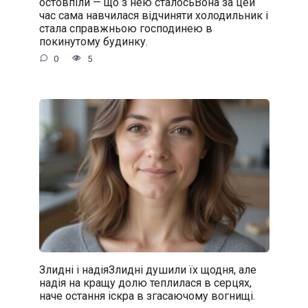
остовпіли — що з нею сталосьВона за цей
час сама навчилася відчиняти холодильник і
стала справжньою господинею в
покинутому будинку.
0
5
Злидні і надіяЗлидні душили їх щодня, але
надія на кращу долю теплилася в серцях,
наче остання іскра в згасаючому вогнищі.