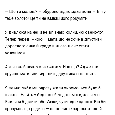
— Що ти мелеш? — обурено відповідає вона. — Він у
тебе золото! Це ти не вмієш його розуміти.
Я дивлюся на неї й не впізнаю колишню свекруху.
Тепер переді мною — мати, що не хоче відпустити
дорослого сина й краде в нього шанс стати
чоловіком.
А він і не бажає змінюватися. Навіщо? Адже так
зручно: мати все вирішить, дружина потерпить.
Я певна: якби ми одразу жили окремо, все було б
інакше. Навіть у бідності, без допомоги, але чесно.
Вчилися б ділити обов’язки, чути одне одного. Він би
зрозумів, що родина — це не лише зарплата, але й