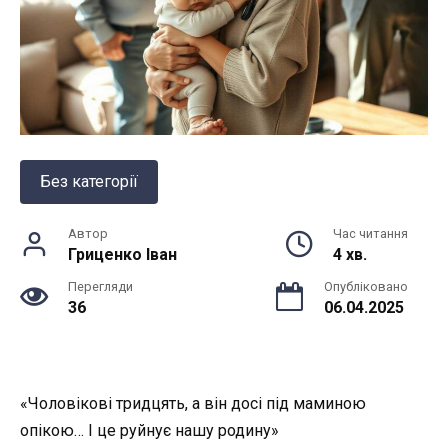
Без категорії
Автор
Час читання
Гриценко Іван
4 хв.
Перегляди
Опубліковано
36
06.04.2025
«Чоловікові тридцять, а він досі під маминою
опікою… І це руйнує нашу родину»