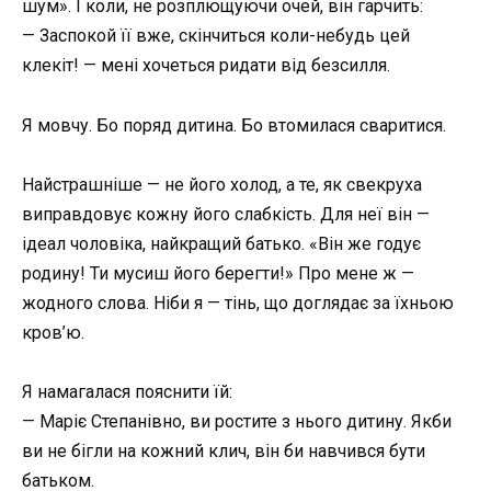
шум». І коли, не розплющуючи очей, він гарчить:
— Заспокой її вже, скінчиться коли-небудь цей
клекіт! — мені хочеться ридати від безсилля.
Я мовчу. Бо поряд дитина. Бо втомилася сваритися.
Найстрашніше — не його холод, а те, як свекруха
виправдовує кожну його слабкість. Для неї він —
ідеал чоловіка, найкращий батько. «Він же годує
родину! Ти мусиш його берегти!» Про мене ж —
жодного слова. Ніби я — тінь, що доглядає за їхньою
кров’ю.
Я намагалася пояснити їй:
— Маріє Степанівно, ви ростите з нього дитину. Якби
ви не бігли на кожний клич, він би навчився бути
батьком.