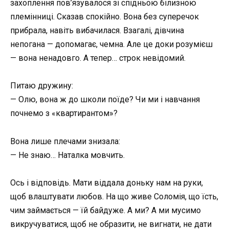
захоплення пов’язувалося зі спідньою білизною
племінниці. Сказав спокійно. Вона без суперечок
прибрала, навіть вибачилася. Взагалі, дівчина
непогана — допомагає, чемна. Але це доки розумієш
— вона ненадовго. А тепер… строк невідомий.
Питаю дружину:
— Олю, вона ж до школи поїде? Чи ми і навчання
почнемо з «квартирантом»?
Вона лише плечами знизала:
— Не знаю… Наталка мовчить.
Ось і відповідь. Мати віддала доньку нам на руки,
щоб влаштувати любов. На що живе Соломія, що їсть,
чим займається — їй байдуже. А ми? А ми мусимо
викручуватися, щоб не образити, не вигнати, не дати