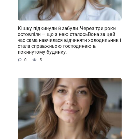
Кішку підкинули й забули. Через три роки
остовпіли — що з нею сталосьВона за цей
час сама навчилася відчиняти холодильник і
стала справжньою господинею в
покинутому будинку.
0
5