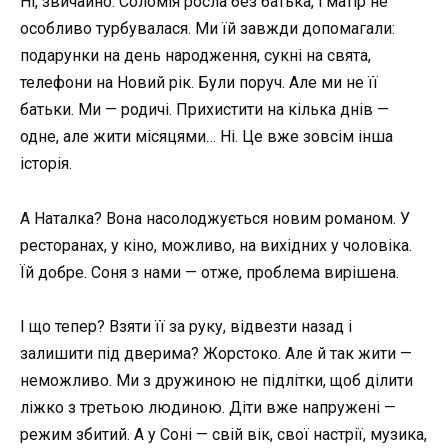
Ні, звичайно. Соломія росла без батька, і матір не
особливо турбувалася. Ми їй завжди допомагали:
подарунки на день народження, сукні на свята,
телефони на Новий рік. Були поруч. Але ми не її
батьки. Ми — родичі. Прихистити на кілька днів —
одне, але жити місяцями… Ні. Це вже зовсім інша
історія.
А Наталка? Вона насолоджується новим романом. У
ресторанах, у кіно, можливо, на вихідних у чоловіка.
Їй добре. Соня з нами — отже, проблема вирішена.
І що тепер? Взяти її за руку, відвезти назад і
залишити під дверима? Жорстоко. Але й так жити —
неможливо. Ми з дружиною не підлітки, щоб ділити
ліжко з третьою людиною. Діти вже напружені —
режим збитий. А у Соні — свій вік, свої настрії, музика,