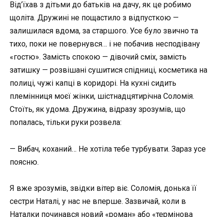
Від’їхав з дітьми до батьків на дачу, як це робимо
щоліта. Дружині не пощастило з відпусткою —
залишилася вдома, за старшого. Усе було звично та
тихо, поки не повернувся… і не побачив несподівану
«гостю». Замість спокою — дівочий сміх, замість
затишку — розвішані сушитися спідниці, косметика на
полиці, чужі капці в коридорі. На кухні сидить
племінниця моєї жінки, шістнадцятирічна Соломія.
Стоїть, як удома. Дружина, відразу зрозумів, що
попалась, тільки руки розвела:
— Вибач, коханий… Не хотіла тебе турбувати. Зараз усе
поясню.
Я вже зрозумів, звідки вітер віє. Соломія, донька її
сестри Наталі, у нас не вперше. Зазвичай, коли в
Наталки починався новий «роман» або «термінова