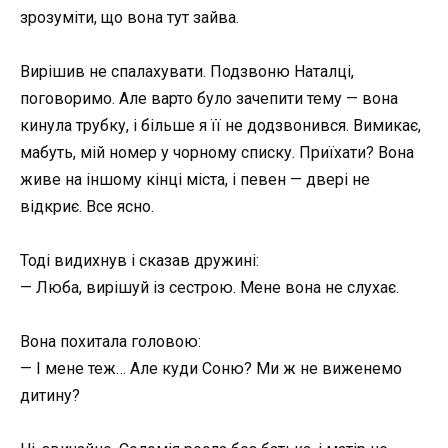
зрозуміти, що вона тут зайва.
Вирішив не спалахувати. Подзвоню Наталці,
поговоримо. Але варто було зачепити тему — вона
кинула трубку, і більше я її не додзвонився. Вимикає,
мабуть, мій номер у чорному списку. Приїхати? Вона
живе на іншому кінці міста, і певен — двері не
відкриє. Все ясно.
Тоді видихнув і сказав дружині:
— Люба, вирішуй із сестрою. Мене вона не слухає.
Вона похитала головою:
— І мене теж… Але куди Соню? Ми ж не виженемо
дитину?