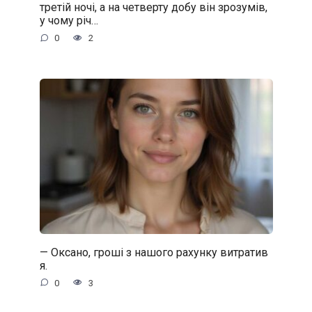
третій ночі, а на четверту добу він зрозумів,
у чому річ…
0
2
— Оксано, гроші з нашого рахунку витратив
я.
0
3