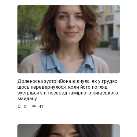
Доленосна зустрічВона відчула, як у грудях
щось перевернулося, коли його погляд
зустрівся з її посеред гамірного київського
майдану.
0
41