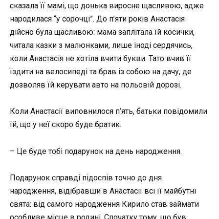
сказала її мамі, що донька виросне щасливою, адже
народилася “у сорочці”. До п’яти років Анастасія
дійсно була щасливою: мама заплітала їй косички,
читала казки з малюнками, лише іноді сердячись,
коли Анастасія не хотіла вчити букви. Тато вчив її
їздити на велосипеді та брав із собою на дачу, де
дозволяв їй керувати авто на польовій дорозі.
Коли Анастасії виповнилося п’ять, батьки повідомили
їй, що у неї скоро буде братик.
– Це буде тобі подарунок на день народження.
Подарунок справді підоспів точно до дня
народження, відібравши в Анастасії всі її майбутні
свята: від самого народження Кирило став займати
особливе місце в родині. Спочатку тому, що був