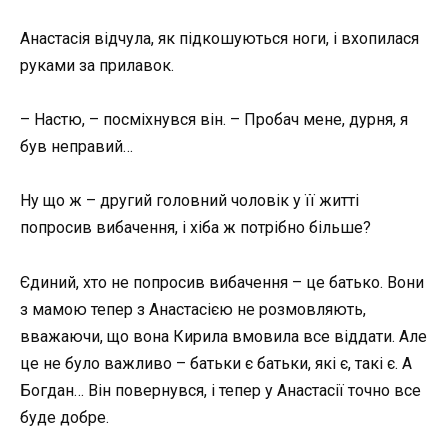
Анастасія відчула, як підкошуються ноги, і вхопилася
руками за прилавок.
– Настю, – посміхнувся він. – Пробач мене, дурня, я
був неправий…
Ну що ж – другий головний чоловік у її житті
попросив вибачення, і хіба ж потрібно більше?
Єдиний, хто не попросив вибачення – це батько. Вони
з мамою тепер з Анастасією не розмовляють,
вважаючи, що вона Кирила вмовила все віддати. Але
це не було важливо – батьки є батьки, які є, такі є. А
Богдан… Він повернувся, і тепер у Анастасії точно все
буде добре.