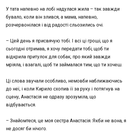
У тата напевно на лобі надулася жила – так завжди
бувало, коли він злився, а мама, напевно,
розчервонілася і від радості сльозились очі.
– Цей день я присвячую тобі. І всі ці гроші, що я
сьогодні отримав, я хочу передати тобі, щоб ти
відкрила притулок для собак, про який завжди
мріяла, і взагалі, щоб ти займалася тим, що ти хочеш.
Ці слова звучали особливо, немовби наближаючись
до неї, і коли Кирило схопив її за руку і потягнув на
сцену, Анастасія не одразу зрозуміла, що
відбувається.
– Знайомтеся, це моя сестра Анастасія. Якби не вона, я
не досяг би нічого.