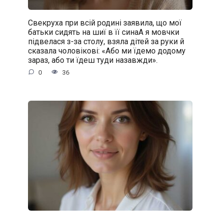
Свекруха при всій родині заявила, що мої
батьки сидять на шиї в її синаА я мовчки
підвелася з-за столу, взяла дітей за руки й
сказала чоловікові: «Або ми їдемо додому
зараз, або ти їдеш туди назавжди».
0
36