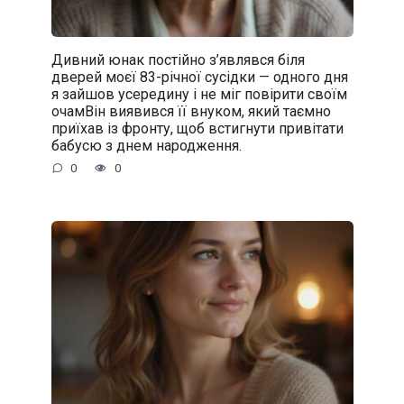
Дивний юнак постійно з’являвся біля
дверей моєї 83-річної сусідки — одного дня
я зайшов усередину і не міг повірити своїм
очамВін виявився її внуком, який таємно
приїхав із фронту, щоб встигнути привітати
бабусю з днем народження.
0
0