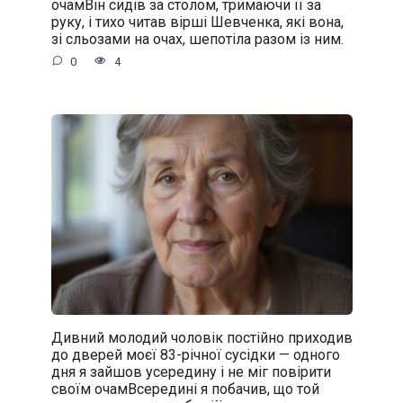
очамВін сидів за столом, тримаючи її за
руку, і тихо читав вірші Шевченка, які вона,
зі сльозами на очах, шепотіла разом із ним.
0
4
Дивний молодий чоловік постійно приходив
до дверей моєї 83-річної сусідки — одного
дня я зайшов усередину і не міг повірити
своїм очамВсередині я побачив, що той