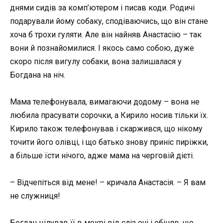
днями сидів за комп’ютером і писав коди. Родичі
подарували йому собаку, сподіваючись, що він стане
хоча б трохи гуляти. Але він найняв Анастасію – так
вони й познайомилися. І якось само собою, дуже
скоро після вигулу собаки, вона залишалася у
Богдана на ніч.
Мама телефонувала, вимагаючи додому – вона не
любила прасувати сорочки, а Кирило носив тільки їх.
Кирило також телефонував і скаржився, що нікому
точити його олівці, і що батько знову приніс пиріжки,
а більше їсти нічого, адже мама на черговій дієті.
– Відчепіться від мене! – кричала Анастасія. – Я вам
не служниця!
Богдан цілував її в мокрі від сліз очі і обіцяв, що