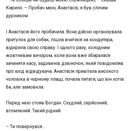
Кирило. – Пробач мені, Анастасіє, я був сліпим
дурником.
І Анастасія його пробачила. Вона дійсно організувала
притулок для собак, пішла вчитися на кондитера,
відкрила свою справу. І одного разу, холодним
жовтневим вечором, коли вона вже збиралася
зачиняти касу, задзвенів дзвіночок, який повідомляв
про вхід відвідувача. Анастасія привітала високого
чоловіка в чорному плащі, почала питати, що він хотів
би, але замовкла.
Перед нею стояв Богдан. Схудлий, серйозний,
втомлений. Такий рідний.
– Ти повернувся…