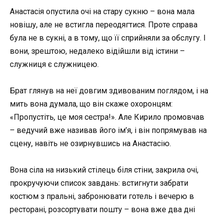
Анастасія опустила очі на стару сукню – вона мала
новішу, але не встигла переодягтися. Проте справа
була не в сукні, а в тому, що її сприйняли за обслугу. І
вони, зрештою, недалеко відійшли від істини –
служниця є служницею.
Брат глянув на неї довгим здивованим поглядом, і на
мить вона думала, що він скаже охоронцям:
«Пропустіть, це моя сестра!». Але Кирило промовчав
– ведучий вже називав його ім’я, і він попрямував на
сцену, навіть не озирнувшись на Анастасію.
Вона сіла на низький стілець біля стіни, закрила очі,
прокручуючи список завдань: встигнути забрати
костюм з пральні, забронювати готель і вечерю в
ресторані, розсортувати пошту – вона вже два дні