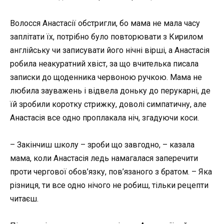
Волосся Анастасії обстригли, бо мама не мала часу
заплітати їх, потрібно було повторювати з Кирилом
англійську чи записувати його нічні вірші, а Анастасія
робила неакуратний хвіст, за що вчителька писала
записки до щоденника червоною ручкою. Мама не
любила зауважень і відвела доньку до перукарні, де
їй зробили коротку стрижку, доволі симпатичну, але
Анастасія все одно проплакала ніч, згадуючи коси.
– Закінчиш школу – зроби що завгодно, – казала
мама, коли Анастасія ледь намагалася заперечити
проти чергової обов’язку, пов’язаного з братом. – Яка
різниця, ти все одно нічого не робиш, тільки рецепти
читаєш.