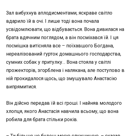
Зал вибухнув аплодисментами, яскраве світло
вдарило їй в очі. І лише тоді вона почала
усвідомлювати, що відбувається. Вона дивилася на
брата вдячним поглядом, а він посміхався їй. І ця
посмішка витісняла все – поїхавшого Богдана,
нереалізований гурток домашнього господарства,
сумних собак у притулку… Вона стояла у світлі
прожекторів, згорблена і налякана, але поступово в
ній прокидалося щось, що змушувало Анастасію
випрямитися.
Він дійсно передав їй всі гроші. І найняв молодого
хлопця, якого Анастасія навчила всьому, що вона
робила для брата стільки років.
– Ти більше не будеш моєю служницею, – сказав