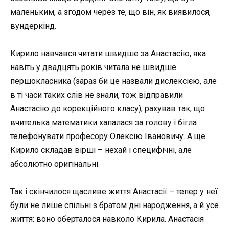
маленьким, а згодом через те, що він, як виявилося,
вундеркінд.
Кирило навчався читати швидше за Анастасію, яка
навіть у двадцять років читала не швидше
першокласника (зараз би це назвали дислексією, але
в ті часи таких слів не знали, тож відправили
Анастасію до корекційного класу), рахував так, що
вчителька математики хапалася за голову і бігла
телефонувати професору Олексію Івановичу. А ще
Кирило складав вірші – нехай і специфічні, але
абсолютно оригінальні.
Так і скінчилося щасливе життя Анастасії – тепер у неї
були не лише спільні з братом дні народження, а й усе
життя: воно оберталося навколо Кирила. Анастасія