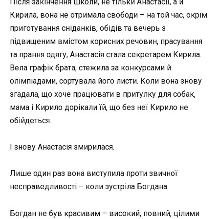
Після закінчення школи, не тільки Анастасії, а й
Кирила, вона не отримала свободи – на той час, окрім
приготування сніданків, обідів та вечерь з
підвищеним вмістом корисних речовин, прасування
та прання одягу, Анастасія стала секретарем Кирила.
Вела графік брата, стежила за конкурсами й
олімпіадами, сортувала його листи. Коли вона знову
згадала, що хоче працювати в притулку для собак,
мама і Кирило дорікали їй, що без неї Кирило не
обійдеться.
І знову Анастасія змирилася.
Лише один раз вона виступила проти звичної
несправедливості – коли зустріла Богдана.
Богдан не був красивим – високий, повний, цілими