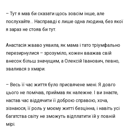
– Тут я мав би сказати щось зовсім інше, але
послухайте… Насправді є лише одна людина, без якої
я зараз не стояв би тут.
Анастасія жваво уявила, як мама і тато тріумфально
перезирнулися – зрозуміло, кожен вважав свій
внесок більш значущим, а Олексій Іванович, певно,
звалився з хмари.
– Весь її час життя було присвячене мені. Я довго
цього не помічав, приймав як належне. І ви знаєте,
настав час віддячити її доброю справою, хоча,
зізнаюся, її роль у моєму житті безцінна, і навіть усі
багатства світу не зможуть відплатити їй у повній
мірі.