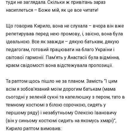
туди не заглядала. Скільки ж привітань зараз
насиплеться – Боже мій, як це все читати!
Що говорив Кирило, вона не слухала – вчора він вже
репетирував перед нею промову, і, звісно, вона була
ідеальною. Все як завжди – дякую батькам, дякую
педагогам, готовий працювати на благо України і
світової гармонії. Пам’ять у Анастасії була відмінна,
краєм свідомості вона відстежувала пропозиції.
Та раптом щось пішло не за планом. Замість “І цим
всім я зобов’язаний моїм дорогим батькам (мама
сьогодні у зеленій сукні та капелюшку з пером, тато в
темному костюмі з білою сорочкою, сидять у
першому ряду) і незабутньому Олексію Івановичу
(він у синьому костюмі сидить на якомусь хмарі)”,
Кирило раптом вимовив: