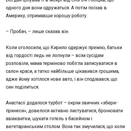
одного дня вони одружаться. А потім поїхав в
Америку, отримавши хорошу роботу.
– Пробач, – лише сказав він.
Коли оголосили, що Кирило одержує премію, батьки
від гордості ледь не лопнули – всім сусідам
розповіли, мама терміново побігла записуватися в
салон краси, а татко найбільше цікавився грошима,
адже йому хотілося нове авто, і він сподівався, що
син поділиться.
Анастасії додалося турбот – окрім звичних «збери-
принеси», довелося активно листуватися, бронювати
авіаквитки, шукати готель з басейном і
вегетаріанським столом. Вона так змучилася, що коли