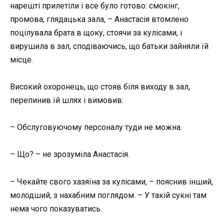
нарешті прилетіли і все було готово: смокінг,
промова, глядацька зала, – Анастасія втомлено
поцілувала брата в щоку, стоячи за кулісами, і
вирушила в зал, сподіваючись, що батьки зайняли їй
місце.
Високий охоронець, що стояв біля виходу в зал,
перепинив їй шлях і вимовив:
– Обслуговуючому персоналу туди не можна.
– Що? – не зрозуміла Анастасія.
– Чекайте свого хазяїна за кулісами, – пояснив інший,
молодший, з нахабним поглядом. – У такій сукні там
нема чого показуватись.