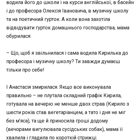
водила його до школи і на курси англійської, в басейн
і до професора Олексія Івановича, в музичну школу
та на поетичний гурток. А коли вона захотіла
відвідувати гурток домашнього господарства, мама
обурилася:
– Що, щоб я звільнилася і сама водила Кирилька до
професора і музичну школу? Ти завжди думаєш
тільки про себе!
І Анастасія змирилася. Якщо все виконувала
правильно – не плутала складний графік Кирила,
готувала на вечерю не менше двох страв (Кирило з
шести років став вегетаріанцем, а тато і дня не міг
без м’яса), та ще й приносила гроші додому
(вечорами вигулювала сусідських собак), мама її
хвалила і гладила по короткій стрижці.