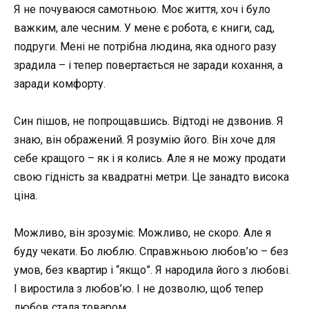
Я не почуваюся самотньою. Моє життя, хоч і було
важким, але чесним. У мене є робота, є книги, сад,
подруги. Мені не потрібна людина, яка одного разу
зрадила – і тепер повертається не заради кохання, а
заради комфорту.
Син пішов, не попрощавшись. Відтоді не дзвонив. Я
знаю, він ображений. Я розумію його. Він хоче для
себе кращого – як і я колись. Але я не можу продати
свою гідність за квадратні метри. Це занадто висока
ціна.
Можливо, він зрозуміє. Можливо, не скоро. Але я
буду чекати. Бо люблю. Справжньою любов’ю – без
умов, без квартир і “якщо”. Я народила його з любові.
І виростила з любов’ю. І не дозволю, щоб тепер
любов стала товаром.