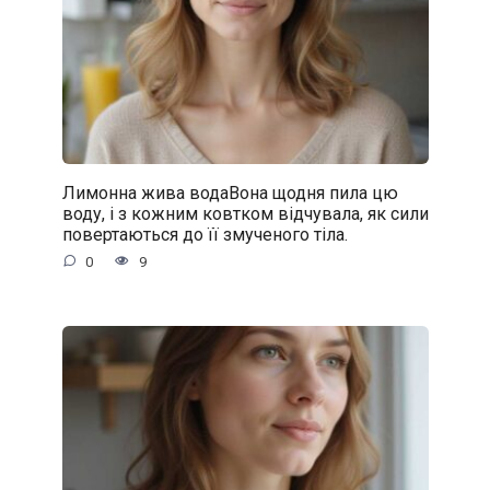
Лимонна жива водаВона щодня пила цю
воду, і з кожним ковтком відчувала, як сили
повертаються до її змученого тіла.
0
9