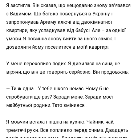
Я застигла. Він сказав, що нещодавно знову зв’язався
з Вадимом. Що батько повернувся в Україну і
запропонував Артему ключі від двокімнатної
квартири, яку успадкував від бабусі. Але – за однієї
умови. Я повинна знову вийти за нього заміж. І
дозволити йому поселитися в моїй квартирі.
У мене перехопило подих. Я дивилася на сина, не
вірячи, що він це говорить серйозно. Він продовжив:
— Ти ж одна… У тебе нікого немає. Чому б не
спробувати ще раз? Заради мене. Заради моєї
майбутньої родини. Тато змінився…
Я мовчки встала і пішла на кухню. Чайник, чай,
тремтячі руки. Все попливло перед очима. Двадцять