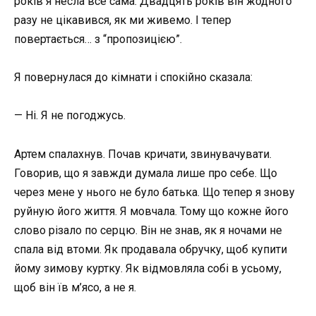
років я несла все сама. Двадцять років він жодного
разу не цікавився, як ми живемо. І тепер
повертається… з “пропозицією”.
Я повернулася до кімнати і спокійно сказала:
— Ні. Я не погоджусь.
Артем спалахнув. Почав кричати, звинувачувати.
Говорив, що я завжди думала лише про себе. Що
через мене у нього не було батька. Що тепер я знову
руйную його життя. Я мовчала. Тому що кожне його
слово різало по серцю. Він не знав, як я ночами не
спала від втоми. Як продавала обручку, щоб купити
йому зимову куртку. Як відмовляла собі в усьому,
щоб він їв м’ясо, а не я.