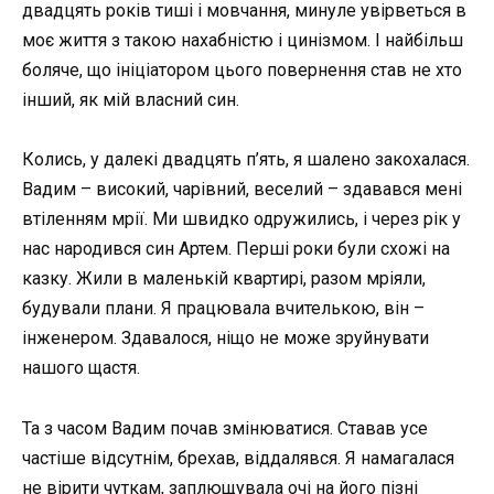
двадцять років тиші і мовчання, минуле увірветься в
моє життя з такою нахабністю і цинізмом. І найбільш
боляче, що ініціатором цього повернення став не хто
інший, як мій власний син.
Колись, у далекі двадцять п’ять, я шалено закохалася.
Вадим – високий, чарівний, веселий – здавався мені
втіленням мрії. Ми швидко одружились, і через рік у
нас народився син Артем. Перші роки були схожі на
казку. Жили в маленькій квартирі, разом мріяли,
будували плани. Я працювала вчителькою, він –
інженером. Здавалося, ніщо не може зруйнувати
нашого щастя.
Та з часом Вадим почав змінюватися. Ставав усе
частіше відсутнім, брехав, віддалявся. Я намагалася
не вірити чуткам, заплющувала очі на його пізні