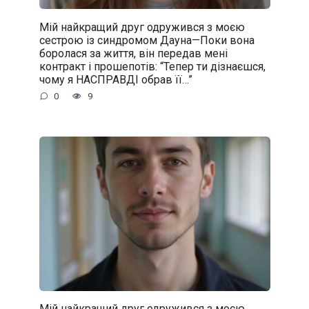
Мій найкращий друг одружився з моєю
сестрою із синдромом Дауна—Поки вона
боролася за життя, він передав мені
контракт і прошепотів: “Тепер ти дізнаєшся,
чому я НАСПРАВДІ обрав її…”
0
9
Мій найкращий друг одружився з моєю