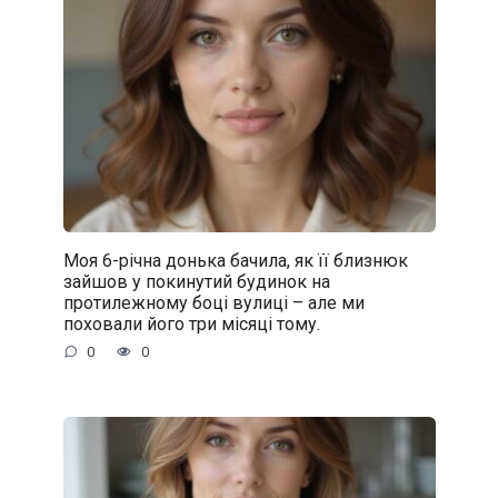
Моя 6-річна донька бачила, як її близнюк
зайшов у покинутий будинок на
протилежному боці вулиці – але ми
поховали його три місяці тому.
0
0