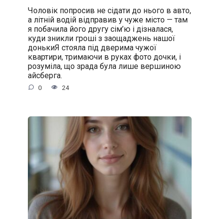
Чоловік попросив не сідати до нього в авто,
а літній водій відправив у чуже місто — там
я побачила його другу сім’ю і дізналася,
куди зникли гроші з заощаджень нашої
донькиЯ стояла під дверима чужої
квартири, тримаючи в руках фото дочки, і
розуміла, що зрада була лише вершиною
айсберга.
0
24