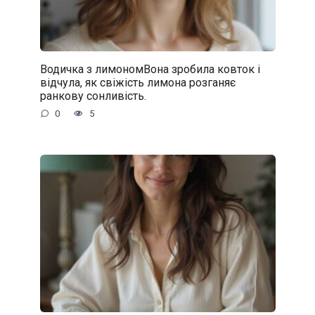
Водичка з лимономВона зробила ковток і
відчула, як свіжість лимона розганяє
ранкову сонливість.
0
5