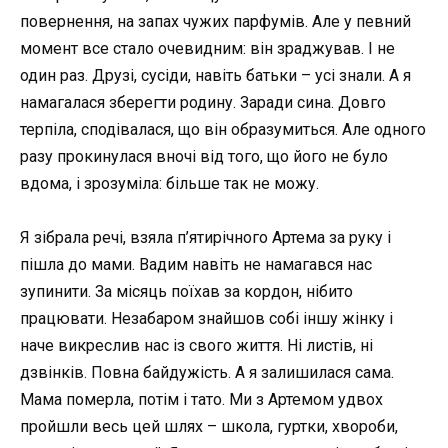
повернення, на запах чужих парфумів. Але у певний
момент все стало очевидним: він зраджував. І не
один раз. Друзі, сусіди, навіть батьки – усі знали. А я
намагалася зберегти родину. Заради сина. Довго
терпіла, сподівалася, що він образумиться. Але одного
разу прокинулася вночі від того, що його не було
вдома, і зрозуміла: більше так не можу.
Я зібрала речі, взяла п’ятирічного Артема за руку і
пішла до мами. Вадим навіть не намагався нас
зупинити. За місяць поїхав за кордон, нібито
працювати. Незабаром знайшов собі іншу жінку і
наче викреслив нас із свого життя. Ні листів, ні
дзвінків. Повна байдужість. А я залишилася сама.
Мама померла, потім і тато. Ми з Артемом удвох
пройшли весь цей шлях – школа, гуртки, хвороби,