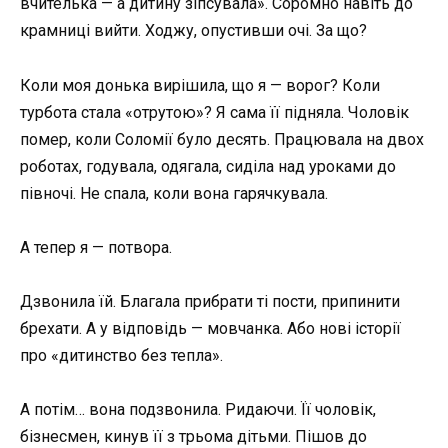
вчителька — а дитину зіпсувала». Соромно навіть до
крамниці вийти. Ходжу, опустивши очі. За що?
Коли моя донька вирішила, що я — ворог? Коли
турбота стала «отрутою»? Я сама її підняла. Чоловік
помер, коли Соломії було десять. Працювала на двох
роботах, годувала, одягала, сиділа над уроками до
півночі. Не спала, коли вона гарячкувала.
А тепер я — потвора.
Дзвонила їй. Благала прибрати ті пости, припинити
брехати. А у відповідь — мовчанка. Або нові історії
про «дитинство без тепла».
А потім… вона подзвонила. Ридаючи. Її чоловік,
бізнесмен, кинув її з трьома дітьми. Пішов до