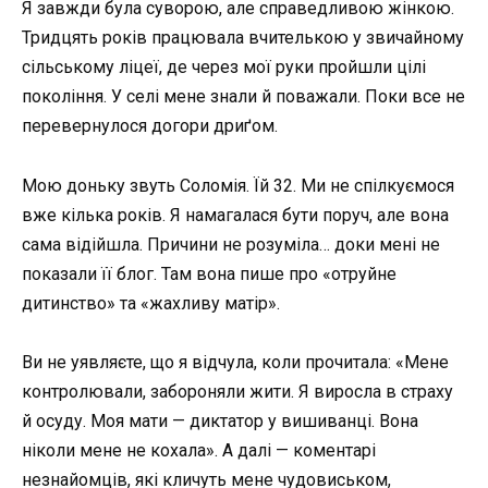
Я завжди була суворою, але справедливою жінкою.
Тридцять років працювала вчителькою у звичайному
сільському ліцеї, де через мої руки пройшли цілі
покоління. У селі мене знали й поважали. Поки все не
перевернулося догори дриґом.
Мою доньку звуть Соломія. Їй 32. Ми не спілкуємося
вже кілька років. Я намагалася бути поруч, але вона
сама відійшла. Причини не розуміла… доки мені не
показали її блог. Там вона пише про «отруйне
дитинство» та «жахливу матір».
Ви не уявляєте, що я відчула, коли прочитала: «Мене
контролювали, забороняли жити. Я виросла в страху
й осуду. Моя мати — диктатор у вишиванці. Вона
ніколи мене не кохала». А далі — коментарі
незнайомців, які кличуть мене чудовиськом,