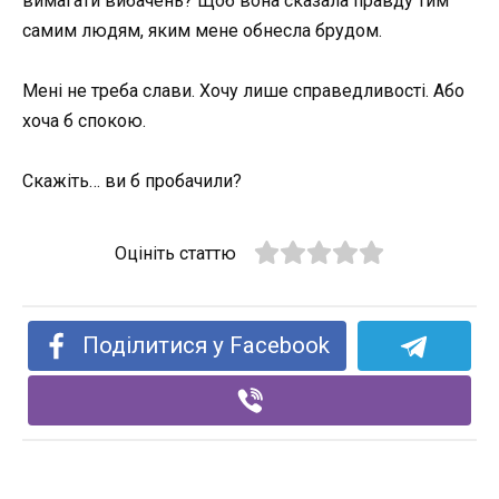
вимагати вибачень? Щоб вона сказала правду тим
самим людям, яким мене обнесла брудом.
Мені не треба слави. Хочу лише справедливості. Або
хоча б спокою.
Скажіть… ви б пробачили?
Оцініть статтю
Поділитися у Facebook