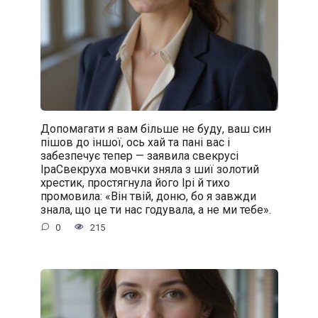
Допомагати я вам більше не буду, ваш син
пішов до іншої, ось хай та пані вас і
забезпечує тепер — заявила свекрусі
ІраСвекруха мовчки зняла з шиї золотий
хрестик, простягнула його Ірі й тихо
промовила: «Він твій, доню, бо я завжди
знала, що це ти нас годувала, а не ми тебе».
0
215