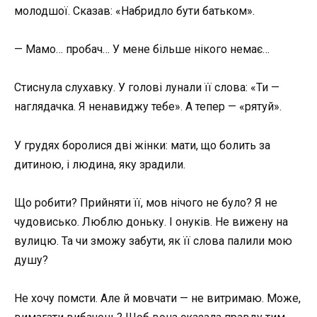
молодшої. Сказав: «Набридло бути батьком».
— Мамо… пробач… У мене більше нікого немає…
Стиснула слухавку. У голові лунали її слова: «Ти —
наглядачка. Я ненавиджу тебе». А тепер — «рятуй».
У грудях боролися дві жінки: мати, що болить за
дитиною, і людина, яку зрадили.
Що робити? Прийняти її, мов нічого не було? Я не
чудовисько. Люблю доньку. І онуків. Не вижену на
вулицю. Та чи зможу забути, як її слова палили мою
душу?
Не хочу помсти. Але й мовчати — не витримаю. Може,