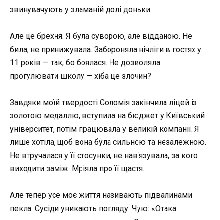
звинувачують у зламаній долі доньки.
Але це брехня. Я була суворою, але відданою. Не
била, не принижувала. Забороняла нічліги в гостях у
11 років — так, бо боялася. Не дозволяла
прогулювати школу — хіба це злочин?
Завдяки моїй твердості Соломія закінчила ліцей із
золотою медаллю, вступила на бюджет у Київський
університет, потім працювала у великій компанії. Я
лише хотіла, щоб вона була сильною та незалежною.
Не втручалася у її стосунки, не нав’язувала, за кого
виходити заміж. Мріяла про її щастя.
Але тепер усе моє життя називають підвалинами
пекла. Сусіди уникають погляду. Чую: «Отака