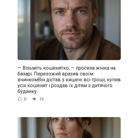
— Візьміть кошенятко, — просила жінка на
базарі. Перехожий вразив своїм
вчинкомВін дістав з кишені всі гроші, купив
усіх кошенят і роздав їх дітям з дитячого
будинку.
0
15