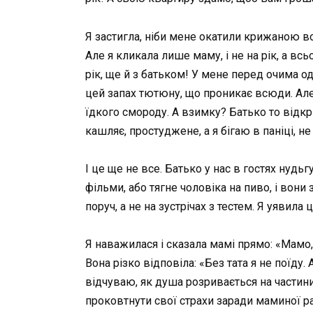
Я застигла, ніби мене окатили крижаною вод
Але я кликала лише маму, і не на рік, а всь
рік, ще й з батьком! У мене перед очима од
цей запах тютюну, що проникає всюди. Але
їдкого смороду. А взимку? Батько то відкр
кашляє, простуджене, а я бігаю в паніці, не
І це ще не все. Батько у нас в гостях нудь
фільми, або тягне чоловіка на пиво, і вони
поруч, а не на зустрічах з тестем. Я уявила
Я наважилася і сказала мамі прямо: «Мамо, я
Вона різко відповіла: «Без тата я не поїду.
відчуваю, як душа розривається на частини
проковтнути свої страхи заради маминої ра