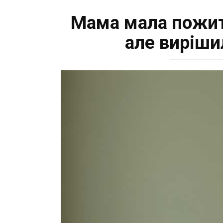
Мама мала пожит
але вирішил