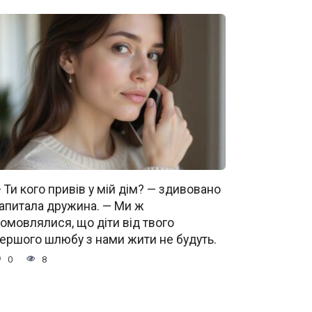
 Ти кого привів у мій дім? — здивовано
апитала дружина. — Ми ж
омовлялися, що діти від твого
ершого шлюбу з нами жити не будуть.
0
8