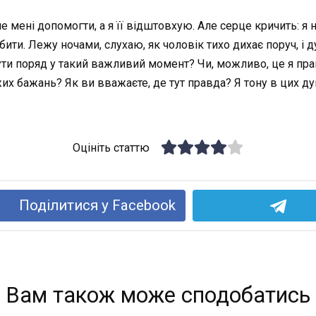
е мені допомогти, а я її відштовхую. Але серце кричить: я 
обити. Лежу ночами, слухаю, як чоловік тихо дихає поруч, і
ути поряд у такий важливий момент? Чи, можливо, це я права
их бажань? Як ви вважаєте, де тут правда? Я тону в цих дум
Оцініть статтю
Поділитися у Facebook
Вам також може сподобатись