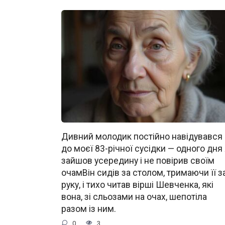
Дивний молодик постійно навідувався
до моєї 83-річної сусідки — одного дня
зайшов усередину і не повірив своїм
очамВін сидів за столом, тримаючи її з
руку, і тихо читав вірші Шевченка, які
вона, зі сльозами на очах, шепотіла
разом із ним.
0
3