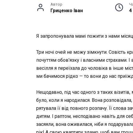
Автор
Ч
Гриценко Іван
4
Я запропонувала мамі пожити з нами місяць
Три ночі очей не можу зімкнути. Совість к
почуттям обов’язку і власними страхами. І 
весілля я переїхала до чоловіка в інше мі
ми бачимося рідко — то вони до нас приїждж
Нещодавно, під час одного з таких візитів
було, коли я народилася. Вона розповідала,
рятувала її від повного розпачу. Її слова
дитям. І раптом, несподівано навіть для с
засяяли, вона оживилася, ніби я подарувал
рік! А свою квартиру здамо, щоб вам гро