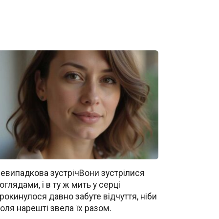
евипадкова зустрічВони зустрілися
оглядами, і в ту ж мить у серці
рокинулося давно забуте відчуття, ніби
оля нарешті звела їх разом.