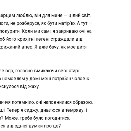
 серцем люблю, він для мене — цілий світ.
ги, не розберуся, як бути матір’ю. А тут —
покурити. Коли ми самі, я закриваю очі на
б його крихітні легені страждали від
рижаний вітер. Я вже бачу, як моє дитя
левізор, голосно вмикаючи свої старі
 з немовлям у домі мені потрібен чоловік
тиснулося від жаху.
обличчя потемніло, очі наповнилися образою.
иші. Тепер я сиджу, дивлюся в темряву, і
а? Може, треба було погодитися,
ся від однієї думки про це?