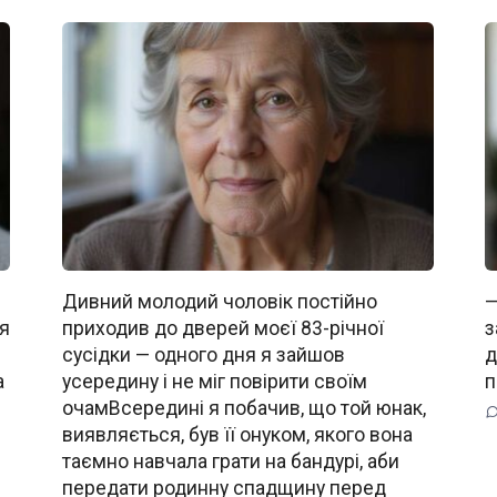
Дивний молодий чоловік постійно
—
 я
приходив до дверей моєї 83-річної
з
сусідки — одного дня я зайшов
д
а
усередину і не міг повірити своїм
п
очамВсередині я побачив, що той юнак,
виявляється, був її онуком, якого вона
таємно навчала грати на бандурі, аби
передати родинну спадщину перед