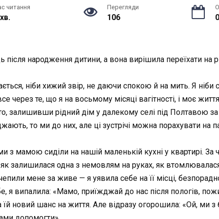
ас читання
Перегляди
О
 хв.
106
0
 після народження дитини, а вона вирішила переїхати на рі
рається, ніби хижий звір, не даючи спокою й на мить. Я ні
все через те, що я на восьмому місяці вагітності, і моє жит
сто, залишивши рідний дім у далекому селі під Полтавою за 
ають, то ми до них, але ці зустрічі можна порахувати на па
, ми з мамою сиділи на нашій маленькій кухні у квартирі. З
 як залишилася одна з немовлям на руках, як втомлювалася д
 зачепили мене за живе — я уявила себе на її місці, безпор
ебе, я випалила: «Мамо, приїжджай до нас після пологів, п
а їй новий шанс на життя. Але відразу огорошила: «Ой, ми
шами допомогти».