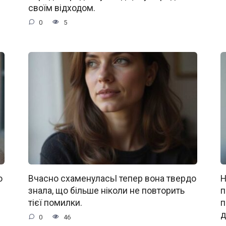
своїм відходом.
0
5
о
Вчасно схаменуласьІ тепер вона твердо
Н
знала, що більше ніколи не повторить
п
тієї помилки.
п
д
0
46