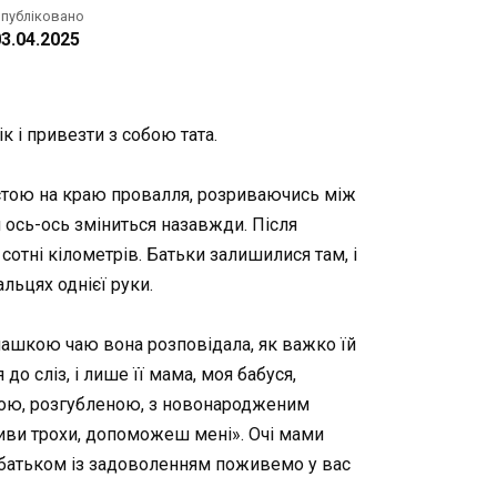
публіковано
3.04.2025
к і привезти з собою тата.
би стою на краю провалля, розриваючись між
тя ось-ось зміниться назавжди. Після
сотні кілометрів. Батьки залишилися там, і
льцях однієї руки.
а чашкою чаю вона розповідала, як важко їй
о сліз, і лише її мама, моя бабуся,
адною, розгубленою, з новонародженим
оживи трохи, допоможеш мені». Очі мами
 з батьком із задоволенням поживемо у вас