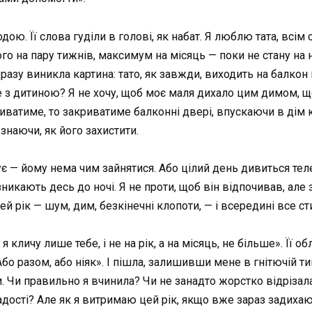
ою. Її слова гуділи в голові, як набат. Я люблю тата, всім
ого на пару тижнів, максимум на місяць — поки не стану на но
разу виникла картина: тато, як завжди, виходить на балкон 
 з дитиною? Я не хочу, щоб моє маля дихало цим димом, що
иватиме, то закриватиме балконні двері, впускаючи в дім к
 знаючи, як його захистити.
гує — йому нема чим зайнятися. Або цілий день дивиться те
 зникають десь до ночі. Я не проти, щоб він відпочивав, але
 цей рік — шум, дим, безкінечні клопоти, — і всередині все с
 кличу лише тебе, і не на рік, а на місяць, не більше». Її 
 Або разом, або ніяк». І пішла, залишивши мене в гнітючій т
. Чи правильно я вчинила? Чи не занадто жорстко відрізал
дості? Але як я витримаю цей рік, якщо вже зараз задихаю