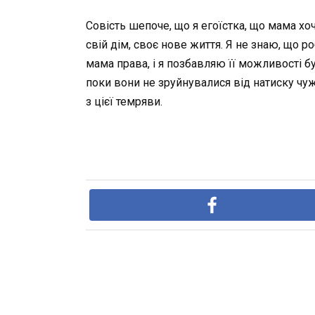
Совість шепоче, що я егоїстка, що мама хоч
свій дім, своє нове життя. Я не знаю, що р
мама права, і я позбавляю її можливості б
поки вони не зруйнувалися від натиску чуж
з цієї темряви.