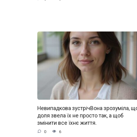
Невипадкова зустрічВона зрозуміла, щ
доля звела їх не просто так, а щоб
змінити все їхнє життя.
0
6