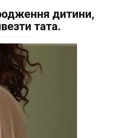
родження дитини,
ивезти тата.