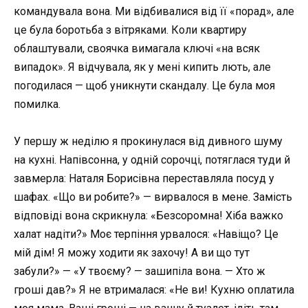
командувала вона. Ми відбивалися від її «порад», але
це була боротьба з вітряками. Коли квартиру
облаштували, своячка вимагала ключі «на всяк
випадок». Я відчувала, як у мені кипить лють, але
погодилася — щоб уникнути скандалу. Це була моя
помилка.
У першу ж неділю я прокинулася від дивного шуму
на кухні. Напівсонна, у одній сорочці, потяглася туди й
завмерла: Наталя Борисівна переставляла посуд у
шафах. «Що ви робите?» — вирвалося в мене. Замість
відповіді вона скрикнула: «Безсоромна! Хіба важко
халат надіти?» Моє терпіння урвалося: «Навіщо? Це
мій дім! Я можу ходити як захочу! А ви що тут
забули?» — «У твоєму? — зашипіла вона. — Хто ж
гроші дав?» Я не втрималася: «Не ви! Кухню оплатила