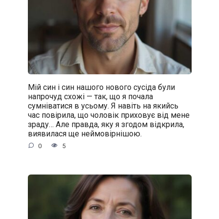
Мій син і син нашого нового сусіда були
напрочуд схожі — так, що я почала
сумніватися в усьому. Я навіть на якийсь
час повірила, що чоловік приховує від мене
зраду… Але правда, яку я згодом відкрила,
виявилася ще неймовірнішою.
0
5