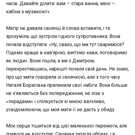
часів. Давайте ділити: вам — стара ванна, мені —
кабіна з музикою!»
Матір не давала своячці й слова вставити, і та
зрозуміла, що зустріла гідного супротивника. Вона
почала відступати: «Ну, свахо, що ми тут сваримося?
Підемо краще в кав’ярню, вип’ємо кави, поговоримо
як люди». Вони пішли, а ми з Дмитром,
перехрестившись, нарешті почали свій день. Не знаю,
про що мати говорила зі своячкою, але з того часу
Наталя Борисівна припинила свої набіги. Вона більше
не з’являється без попередження, не лізе з
«порадами» і спілкується зі мною ввічливо,
усвідомлюючи, що моя мати її не дасть у обиду.
Моє серце тішиться від цієї маленької перемоги, але
тривога не відступає. Своячка затаїла образу, і я