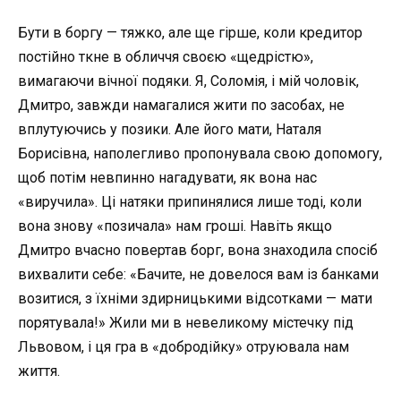
Бути в боргу — тяжко, але ще гірше, коли кредитор
постійно ткне в обличчя своєю «щедрістю»,
вимагаючи вічної подяки. Я, Соломія, і мій чоловік,
Дмитро, завжди намагалися жити по засобах, не
вплутуючись у позики. Але його мати, Наталя
Борисівна, наполегливо пропонувала свою допомогу,
щоб потім невпинно нагадувати, як вона нас
«виручила». Ці натяки припинялися лише тоді, коли
вона знову «позичала» нам гроші. Навіть якщо
Дмитро вчасно повертав борг, вона знаходила спосіб
вихвалити себе: «Бачите, не довелося вам із банками
возитися, з їхніми здирницькими відсотками — мати
порятувала!» Жили ми в невеликому містечку під
Львовом, і ця гра в «добродійку» отруювала нам
життя.