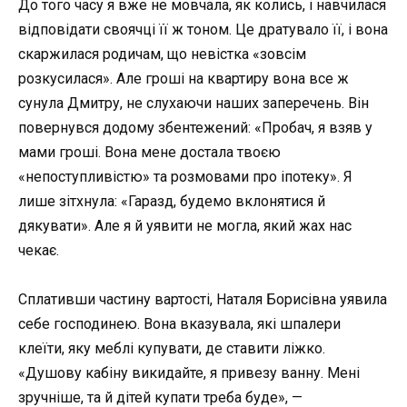
До того часу я вже не мовчала, як колись, і навчилася
відповідати своячці її ж тоном. Це дратувало її, і вона
скаржилася родичам, що невістка «зовсім
розкусилася». Але гроші на квартиру вона все ж
сунула Дмитру, не слухаючи наших заперечень. Він
повернувся додому збентежений: «Пробач, я взяв у
мами гроші. Вона мене достала твоєю
«непоступливістю» та розмовами про іпотеку». Я
лише зітхнула: «Гаразд, будемо вклонятися й
дякувати». Але я й уявити не могла, який жах нас
чекає.
Сплативши частину вартості, Наталя Борисівна уявила
себе господинею. Вона вказувала, які шпалери
клеїти, яку меблі купувати, де ставити ліжко.
«Душову кабіну викидайте, я привезу ванну. Мені
зручніше, та й дітей купати треба буде», —