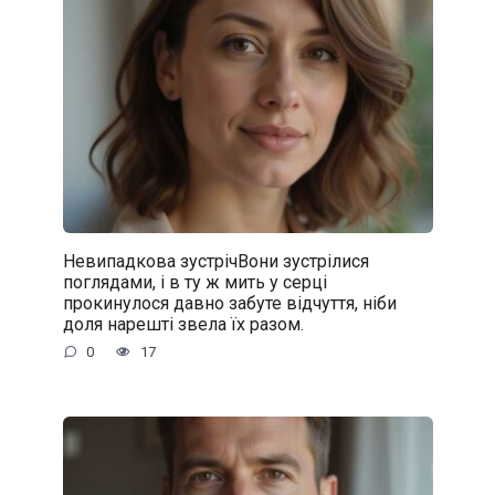
Невипадкова зустрічВони зустрілися
поглядами, і в ту ж мить у серці
прокинулося давно забуте відчуття, ніби
доля нарешті звела їх разом.
0
17