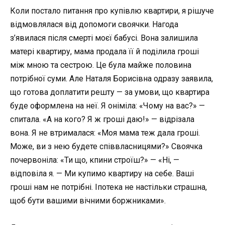
Коли постало питання про купівлю квартири, я рішуче
відмовлялася від допомоги своячки. Нагода
з’явилася після смерті моєї бабусі. Вона залишила
матері квартиру, мама продала її й поділила гроші
між мною та сестрою. Це була майже половина
потрібної суми. Але Наталя Борисівна одразу заявила,
що готова доплатити решту — за умови, що квартира
буде оформлена на неї. Я оніміла: «Чому на вас?» —
спитала. «А на кого? Я ж гроші даю!» — відрізала
вона. Я не втрималася: «Моя мама теж дала гроші.
Може, ви з нею будете співвласницями?» Своячка
почервоніла: «Ти що, кпини строїш?» — «Ні, —
відповіла я. — Ми купимо квартиру на себе. Ваші
гроші нам не потрібні. Іпотека не настільки страшна,
щоб бути вашими вічними боржниками».