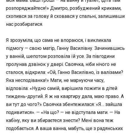
моя мама. Ваші гроші — на ванну й туалет, ідіть там
розпоряджайтеся!» Дмитро, розбуджений криками,
схопився за голову й сховався у спальні, залишивши
нас розбиратися.
Я зрозуміла, що сама не впораюся, і викликала
підмогу — свою матір, Ганну Василівну. Зачинившись
у ванній, шепотом розповіла їй усе. За півгодини
пролунав дзвінок у двері. Своячка, ніби нічого не
сталося, відкрила: «Ой, Ганно Василівно, із валізами?
Яка несподіванка!» Мати, не марнуючи часу,
відповіла: «Нудно самій, вирішила пожити в дітей
тиждень-другий. Я ж на квартиру дала, маю право. А
ви тут до чого?» Своячка збентежилася: «Я… зайшла
подивитися». — «На що? — не відступала мати. — На
кабіну, яку ви збираєтеся знести? Мені вона теж
подобається. А ваша ванна, мабуть, ще з радянських