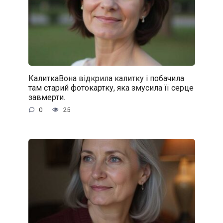
КалиткаВона відкрила калитку і побачила
там старий фотокартку, яка змусила її серце
завмерти.
0
25