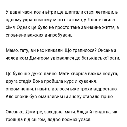
У давні часи, коли вітри ще шептали старі легенди, в
одному українському місті скажімо, у Львові жила
сімя. Однак це було не просто таке звичайне життя, а
сповнене важких випробувань.
Мамо, тату, ви нас кликали. Що трапилося? Оксана з
чоловіком Дмитром увірвалися до батьківської хати.
Це було ще дуже давно. Мати хворіла важка недуга,
друга стадія Вона пройшла курс лікування,
опромінення, і навіть волосся вже трохи відростало.
Але спокій був оманливим їй знову ставало гірше.
Оксанко, Дмитре, заходьте, мати, бліда й тендітна, як
троянда під снігом, ледве посміхнулася.