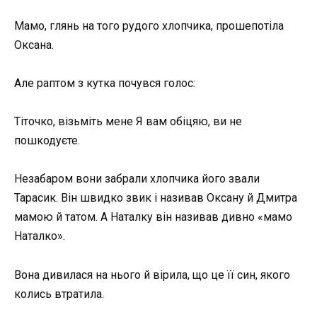
Мамо, глянь на того рудого хлопчика, прошепотіла
Оксана.
Але раптом з кутка почувся голос:
Тіточко, візьміть мене Я вам обіцяю, ви не
пошкодуєте.
Незабаром вони забрали хлопчика його звали
Тарасик. Він швидко звик і називав Оксану й Дмитра
мамою й татом. А Наталку він називав дивно «мамо
Наталко».
Вона дивилася на нього й вірила, що це її син, якого
колись втратила.