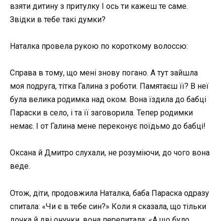
взяти дитину з притулку І ось ти кажеш те саме.
Звідки в тебе такі думки?
Наталка провела рукою по короткому волоссю:
Справа в тому, що мені знову погано. А тут зайшла
моя подруга, тітка Галина з роботи. Памятаєш її? В неї
була велика родимка над оком. Вона їздила до бабці
Параски в село, і та її заговорила. Тепер родимки
немає. І от Галина мене переконує поїдьмо до бабці!
Оксана й Дмитро слухали, не розуміючи, до чого вона
веде.
Отож, діти, продовжила Наталка, баба Параска одразу
спитала: «Чи є в тебе син?» Коли я сказала, що тільки
дочка й дві онучки, вона перепитала: «А що було