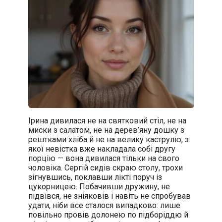
Ірина дивилася не на святковий стіл, не на
миски з салатом, не на дерев’яну дошку з
рештками хліба й не на велику каструлю, з
якої невістка вже накладала собі другу
порцію — вона дивилася тільки на свого
чоловіка. Сергій сидів скраю столу, трохи
зігнувшись, поклавши лікті поруч із
цукорницею. Побачивши дружину, не
підвівся, не зніяковів і навіть не спробував
удати, ніби все сталося випадково: лише
повільно провів долонею по підборіддю й