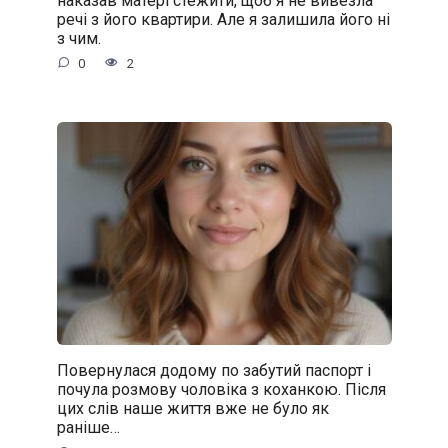
речі з його квартири. Але я залишила його ні
з чим.
0
2
Повернулася додому по забутий паспорт і
почула розмову чоловіка з коханкою. Після
цих слів наше життя вже не було як
раніше…