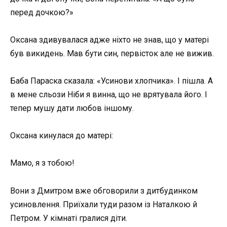
перед дочкою?»
Оксана здивувалася адже ніхто не знав, що у матері
був викидень. Мав бути син, первісток але не вижив.
Баба Параска сказала: «Усинови хлопчика». І пішла. А
в мене сльози Ніби я винна, що не врятувала його. І
тепер мушу дати любов іншому.
Оксана кинулася до матері:
Мамо, я з тобою!
Вони з Дмитром вже обговорили з дитбудинком
усиновлення. Приїхали туди разом із Наталкою й
Петром. У кімнаті гралися діти.