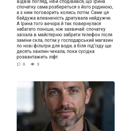
відвів погляд, ніби сподівався, що Ірина
спочатку сама розбереться з його родиною,
а з ним поговорить колись потім. Саме ця
байдужа впевненість дратувала найдужче.
А Ірина того вечора й так повернулася
набагато пізніше, ніж зазвичай: спочатку
заїхала в майстерню забрати телефон після
заміни скла, потім у господарський магазин
по нові фільтри для води, а біля під’їзду ще
десять хвилин чекала, поки сусідка
розвантажить ліфт.
0
3