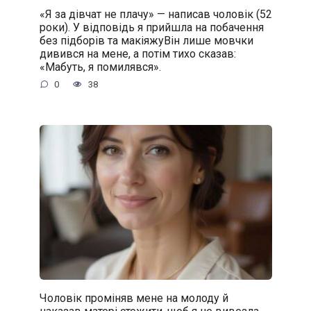
«Я за дівчат не плачу» — написав чоловік (52
роки). У відповідь я прийшла на побачення
без підборів та макіяжуВін лише мовчки
дивився на мене, а потім тихо сказав:
«Мабуть, я помилявся».
0
38
Чоловік проміняв мене на молоду й
наказав матері стежити, щоб я не вивезла