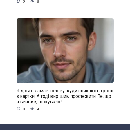
0
8
Я довго ламав голову, куди зникають гроші
з картки. А тоді вирішив простежити. Те, що
я виявив, шокувало!
0
41