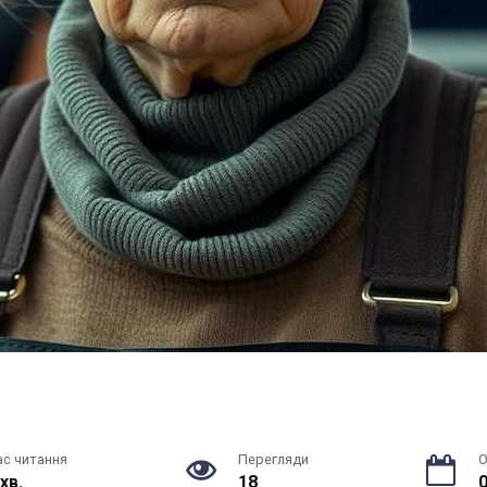
ас читання
Перегляди
О
 хв.
18
0