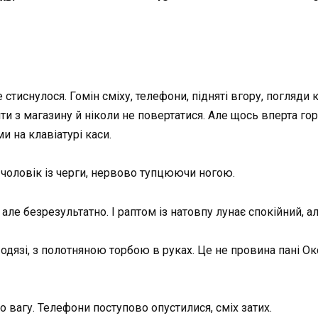
 стиснулося. Гомін сміху, телефони, підняті вгору, погляди 
йти з магазину й ніколи не повертатися. Але щось вперта го
и на клавіатурі каси.
 чоловік із черги, нервово тупцюючи ногою.
ле безрезультатно. І раптом із натовпу лунає спокійний, а
 одязі, з полотняною торбою в руках. Це не провина пані Ок
ло вагу. Телефони поступово опустилися, сміх затих.