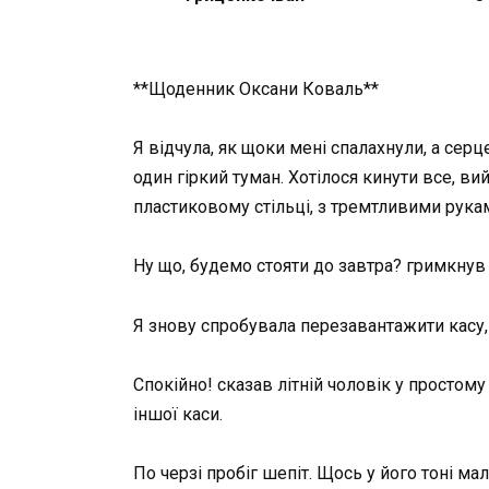
**Щоденник Оксани Коваль**
Я відчула, як щоки мені спалахнули, а серце
один гіркий туман. Хотілося кинути все, ви
пластиковому стільці, з тремтливими рукам
Ну що, будемо стояти до завтра? гримкнув
Я знову спробувала перезавантажити касу, а
Спокійно! сказав літній чоловік у простому
іншої каси.
По черзі пробіг шепіт. Щось у його тоні ма