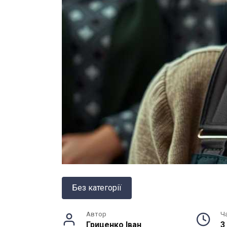
Без категорії
Автор
Ч
Гриценко Іван
3