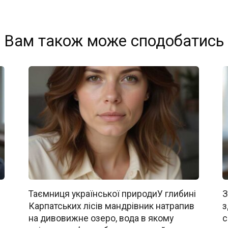
Вам також може сподобатись
Таємниця української природиУ глибині
З
Карпатських лісів мандрівник натрапив
з
на дивовижне озеро, вода в якому
с