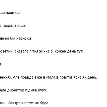
все працює!
е! додала інша.
не на бік касирки.
озетки! сказала літня жінка. Я кожен день тут!
.
неннях. Але правда вже витала в повітрі, ясна як день.
, але директор підняв руку.
нь. Завтра вас тут не буде.