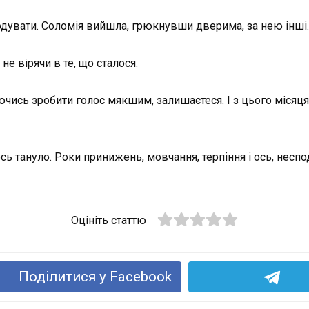
одувати. Соломія вийшла, грюкнувши дверима, за нею інші.
не вірячи в те, що сталося.
аючись зробити голос мякшим, залишаєтеся. І з цього міся
сь тануло. Роки принижень, мовчання, терпіння і ось, неспо
Оцініть статтю
Поділитися у Facebook