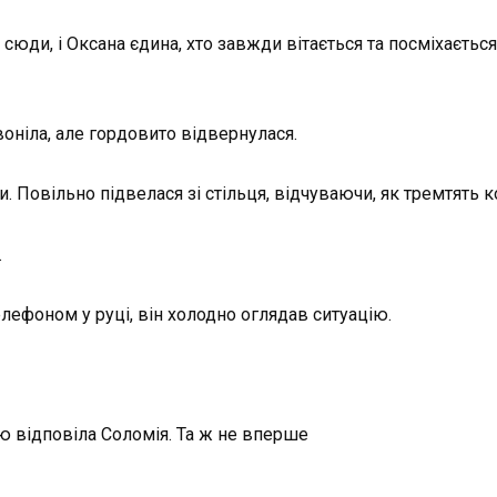
сюди, і Оксана єдина, хто завжди вітається та посміхається,
воніла, але гордовито відвернулася.
. Повільно підвелася зі стільця, відчуваючи, як тремтять кол
.
елефоном у руці, він холодно оглядав ситуацію.
ю відповіла Соломія. Та ж не вперше