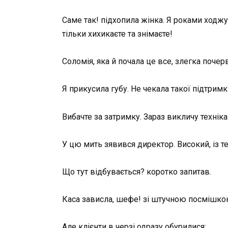
Саме так! підхопила жінка. Я роками ходжу 
тільки хихикаєте та знімаєте!
Соломія, яка й почала це все, злегка почер
Я прикусила губу. Не чекала такої підтримки
Вибачте за затримку. Зараз викличу техніка
У цю мить зявився директор. Високий, із т
Що тут відбувається? коротко запитав.
Каса зависла, шефе! зі штучною посмішко
Але клієнти в черзі одразу обурилися: