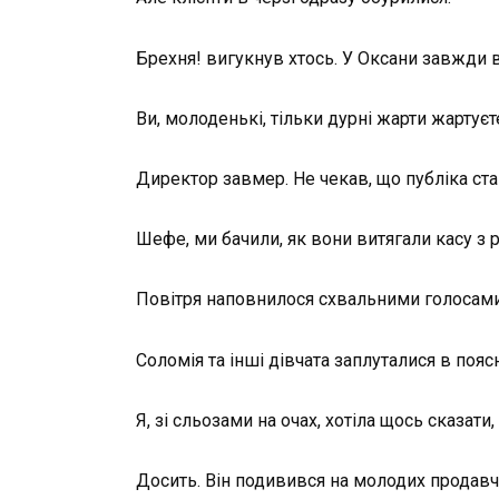
Брехня! вигукнув хтось. У Оксани завжди 
Ви, молоденькі, тільки дурні жарти жартуєт
Директор завмер. Не чекав, що публіка ста
Шефе, ми бачили, як вони витягали касу з р
Повітря наповнилося схвальними голосами
Соломія та інші дівчата заплуталися в пояс
Я, зі сльозами на очах, хотіла щось сказати
Досить. Він подивився на молодих продавчи