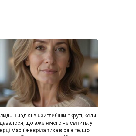
лидні і надіяІ в найглибшій скруті, коли
давалося, що вже нічого не світить, у
ерці Марії жевріла тиха віра в те, що