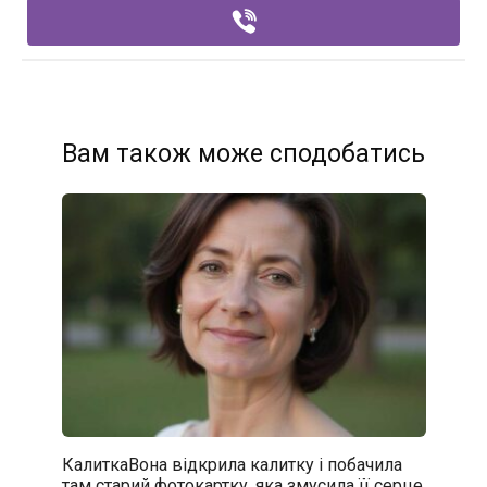
Вам також може сподобатись
КалиткаВона відкрила калитку і побачила
там старий фотокартку, яка змусила її серце