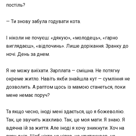
постіль?
— Ти знову забула годувати кота.
І ніколи не почуєш: «дякую», «молодець», «гарно
виглядаєш», «відпочинь». Лише дорікання. Зранку до
ночі. День за днем.
Я не можу виїхати. Зарплата — смішна. Не потягну
окреме житло. Навіть якби знайшла кут — сумління не
дозволить. А раптом щось із мамою станеться, поки
мене немає поруч?
Та якщо чесно, іноді мені здається, що я божеволію.
Так, це звучить жахливо. Так, це моя мати. Я знаю. Я
вдячна їй за життя. Але іноді я хочу зникнути. Хоч на