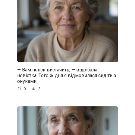
— Вам пенсії вистачить, — відрізала
невістка. Того ж дня я відмовилася сидіти з
онуками.
0
2