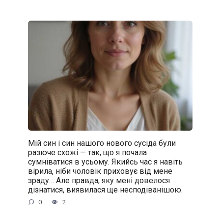
Мій син і син нашого нового сусіда були
разюче схожі — так, що я почала
сумніватися в усьому. Якийсь час я навіть
вірила, ніби чоловік приховує від мене
зраду… Але правда, яку мені довелося
дізнатися, виявилася ще несподіванішою.
0
2