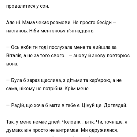
провалитися у сон.
Але ні. Мама чекає розмови. Не просто бесіди —
настанов. Ніби мені знову п’ятнадцять.
— Ось якби ти тоді послухала мене та вийшла за
Віталія, а не за того свого… — знову й знову повторює
вона.
— Була б зараз щаслива, з дітьми та кар’єрою, а не
сама, нікому не потрібна. Крім мене.
— Радій, що хоча б мати в тебе є. Цінуй це. Доглядай.
Так, у мене немає дітей. Чоловік… втік. Чи, точніше, я
думаю: він просто не витримав. Ми одружилися,