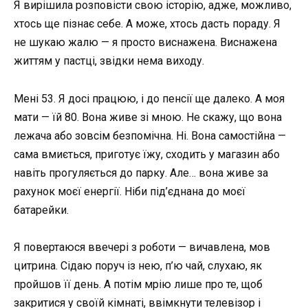
Я вирішила розповісти свою історію, адже, можливо,
хтось ще пізнає себе. А може, хтось дасть пораду. Я
не шукаю жалю — я просто виснажена. Виснажена
життям у пастці, звідки нема виходу.
Мені 53. Я досі працюю, і до пенсії ще далеко. А моя
мати — їй 80. Вона живе зі мною. Не скажу, що вона
лежача або зовсім безпомічна. Ні. Вона самостійна —
сама вмиється, приготує їжу, сходить у магазин або
навіть прогуляється до парку. Але… вона живе за
рахунок моєї енергії. Ніби під’єднана до моєї
батарейки.
Я повертаюся ввечері з роботи — вичавлена, мов
цитрина. Сідаю поруч із нею, п’ю чай, слухаю, як
пройшов її день. А потім мрію лише про те, щоб
закритися у своїй кімнаті, ввімкнути телевізор і