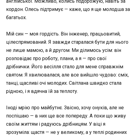
англійської. Можливо, колись подорожую, навіть за
кордон. Олесь підтримує — каже, що я ще молодша за
багатьох.
Мій син — моя гордість. Він інженер, працьовитий,
цілеспрямований. Я завжди старалася бути для нього
не лише мамою, а й другом. Ми ділимось усім: він
розповідає про роботу, плани, а я — про свої
дрібнички. Його весілля стало для мене справжнім
святом. Я хвилювалася, але все вийшло чудово: сміх,
танці, щасливі очі молодих. Світлана швидко стала
рідною, і я вдячна їй за теплоту.
Іноді мрію про майбутнє. Звісно, хочу онуків, але не
поспішаю — в них ще все попереду. А поки що живу
своїм життям і радуюсь дрібницям. У віці я
зрозуміла: щастя — не у великому, а у теплі родинних