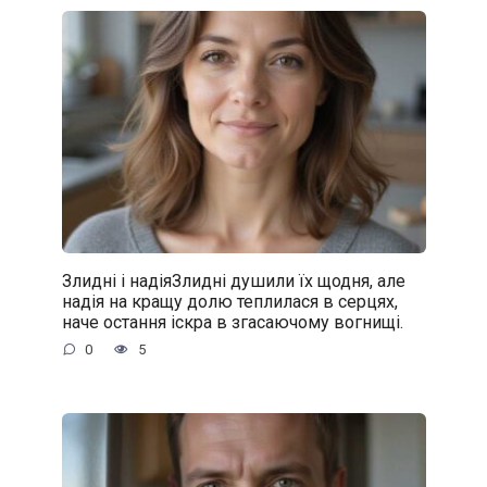
Злидні і надіяЗлидні душили їх щодня, але
надія на кращу долю теплилася в серцях,
наче остання іскра в згасаючому вогнищі.
0
5