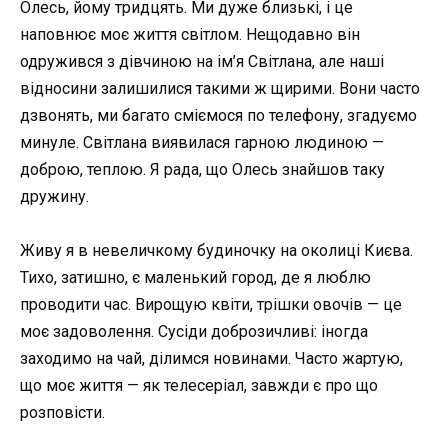
Олесь, йому тридцять. Ми дуже близькі, і це
наповнює моє життя світлом. Нещодавно він
одружився з дівчиною на ім’я Світлана, але наші
відносини залишилися такими ж щирими. Вони часто
дзвонять, ми багато сміємося по телефону, згадуємо
минуле. Світлана виявилася гарною людиною —
доброю, теплою. Я рада, що Олесь знайшов таку
дружину.
Живу я в невеличкому будиночку на околиці Києва.
Тихо, затишно, є маленький город, де я люблю
проводити час. Вирощую квіти, трішки овочів — це
моє задоволення. Сусіди доброзичливі: іногда
заходимо на чай, ділимся новинами. Часто жартую,
що моє життя — як телесеріал, завжди є про що
розповісти.