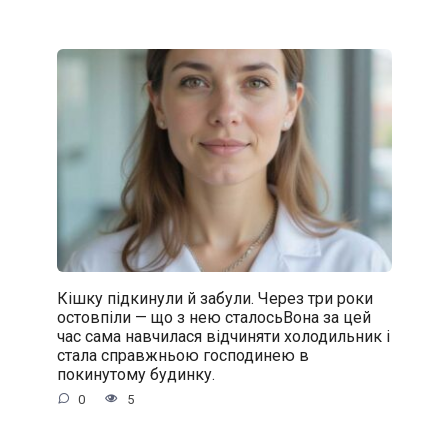
Кішку підкинули й забули. Через три роки
остовпіли — що з нею сталосьВона за цей
час сама навчилася відчиняти холодильник і
стала справжньою господинею в
покинутому будинку.
0
5