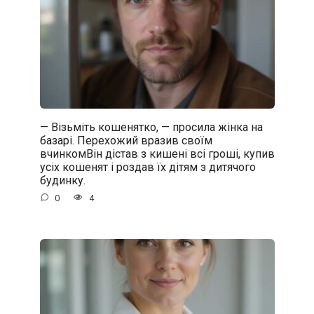
— Візьміть кошенятко, — просила жінка на
базарі. Перехожий вразив своїм
вчинкомВін дістав з кишені всі гроші, купив
усіх кошенят і роздав їх дітям з дитячого
будинку.
0
4