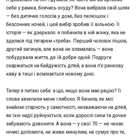
себе у рамки, боячись осуду? Вона вибрала свій шлях
— без дитячих голосів у домі, без пелюшок і
безсонних ночей, і цей вибір зробив її вільною. Її
історія — як дзеркало: я побачила в ній жінку, яка не
здалася під тягарем «треба». Перший чоловік пішов,
другий загинув, але вона не зламалась — вона
побудувала життя, де їй добре одній. Подруги
скаржаться на байдужість дітей, а вона п’є ранкову
каву в тиші і всміхається новому дню.
Тепер я питаю себе: а що, якщо вона має рацію? Її
слова зачепили мене глибоко. Я бачила, як мої
знайомі старіють у самотності, незважаючи на дітей,
як їхні надії руйнуються, коли дорослі сини та дочки
забувають дзвонити. А вона — у свої 70 — не чекає
нічиєї допомоги, не живе минулим, не сумує про те,