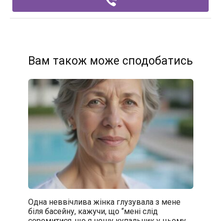
Вам також може сподобатись
Одна неввічлива жінка глузувала з мене
біля басейну, кажучи, що “мені слід
соромитися, що я ношу купальник у цьому