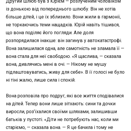
Другий шлюб був з Юрієм — розлученим чоловіком
із донькою від попереднього шлюбу. Він не хотів
більше дітей, і це їх зблизило. Вони жили в гармонії,
не торкаючись теми нащадків. Юрій навіть тішився,
що вона поділяє його погляди. Але доля
розпорядилася інакше: він загинув у автокатастрофі.
Вона залишилася одна, але самотність не зламала її —
вона стала для неї свободою. «Я щаслива, — сказала
вона, дивлячись мені в очі. — Нікому не мушу
підлаштовуватись, живу для себе». В її голосі не було
ні тіні жалю, лише сила і спокій.
Вона розповіла про подруг, які все життя сподівалися
на дітей. Тепер вони лише зітхають: сини та дочки
виросли, роз’їхалися своїми шляхами, залишивши
батьків у пустоті. «Діти не потребують нас, коли ми
старіємо, — сказала вона. — Я це бачила і тому не