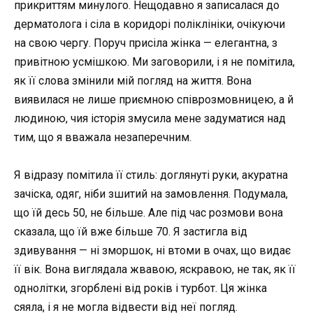
прикриттям минулого. Нещодавно я записалася до
дерматолога і сіла в коридорі поліклініки, очікуючи
на свою чергу. Поруч присіла жінка — елегантна, з
привітною усмішкою. Ми заговорили, і я не помітила,
як її слова змінили мій погляд на життя. Вона
виявилася не лише приємною співрозмовницею, а й
людиною, чия історія змусила мене задуматися над
тим, що я вважала незаперечним.
Я відразу помітила її стиль: доглянуті руки, акуратна
зачіска, одяг, ніби зшитий на замовлення. Подумала,
що їй десь 50, не більше. Але під час розмови вона
сказала, що їй вже більше 70. Я застигла від
здивування — ні зморшок, ні втоми в очах, що видає
її вік. Вона виглядала жвавою, яскравою, не так, як її
однолітки, згорблені від років і турбот. Ця жінка
сяяла, і я не могла відвести від неї погляд.