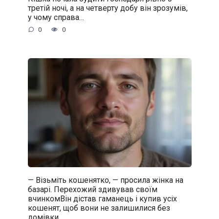
третій ночі, а на четверту добу він зрозумів,
у чому справа…
0
0
— Візьміть кошенятко, — просила жінка на
базарі. Перехожий здивував своїм
вчинкомВін дістав гаманець і купив усіх
кошенят, щоб вони не залишилися без
домівки.