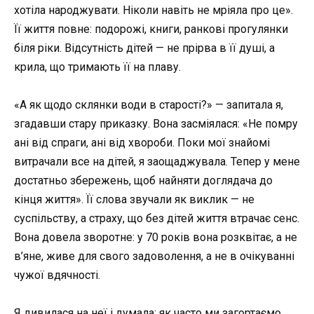
хотіла народжувати. Ніколи навіть не мріяла про це».
Її життя повне: подорожі, книги, ранкові прогулянки
біля ріки. Відсутність дітей — не прірва в її душі, а
крила, що тримають її на плаву.
«А як щодо склянки води в старості?» — запитала я,
згадавши стару приказку. Вона засміялася: «Не помру
ані від спраги, ані від хвороби. Поки мої знайомі
витрачали все на дітей, я заощаджувала. Тепер у мене
достатньо збережень, щоб найняти доглядача до
кінця життя». Її слова звучали як виклик — не
суспільству, а страху, що без дітей життя втрачає сенс.
Вона довела зворотне: у 70 років вона розквітає, а не
в’яне, живе для свого задоволення, а не в очікуванні
чужої вдячності.
Я дивилася на неї і думала: як часто ми загортаємо