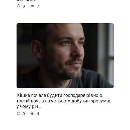
0
7
Кішка почала будити господаря рівно о
третій ночі, а на четверту добу він зрозумів,
у чому річ…
0
4