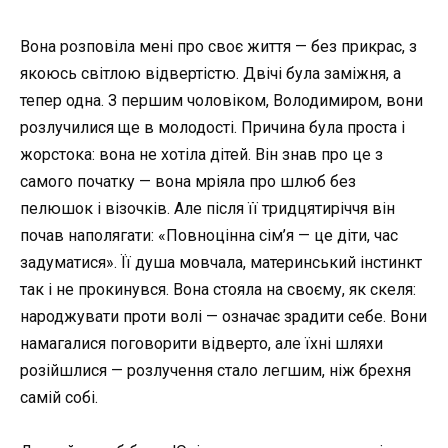
Вона розповіла мені про своє життя — без прикрас, з
якоюсь світлою відвертістю. Двічі була заміжня, а
тепер одна. З першим чоловіком, Володимиром, вони
розлучилися ще в молодості. Причина була проста і
жорстока: вона не хотіла дітей. Він знав про це з
самого початку — вона мріяла про шлюб без
пелюшок і візочків. Але після її тридцятиріччя він
почав наполягати: «Повноцінна сім’я — це діти, час
задуматися». Її душа мовчала, материнський інстинкт
так і не прокинувся. Вона стояла на своєму, як скеля:
народжувати проти волі — означає зрадити себе. Вони
намагалися поговорити відверто, але їхні шляхи
розійшлися — розлучення стало легшим, ніж брехня
самій собі.