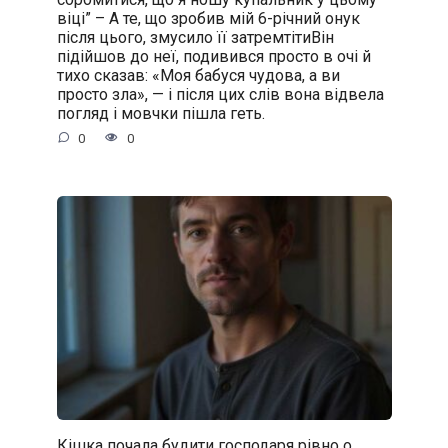
віці” – А те, що зробив мій 6-річний онук
після цього, змусило її затремтітиВін
підійшов до неї, подивився просто в очі й
тихо сказав: «Моя бабуся чудова, а ви
просто зла», — і після цих слів вона відвела
погляд і мовчки пішла геть.
0
0
Кішка почала будити господаря рівно о