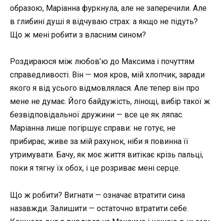
образою, Маріанна фуркнула, але не заперечили. Але
в глибині душі я відчуваю страх: а якщо не підуть?
Що ж мені робити з власним сином?
Роздираюся між любов’ю до Максима і почуттям
справедливості. Він — моя кров, мій хлопчик, заради
якого я від усього відмовлялася. Але тепер він про
мене не думає. Його байдужість, лінощі, вибір такої ж
безвідповідальної дружини — все це як ляпас.
Маріанна лише погіршує справи: не готує, не
прибирає, живе за мій рахунок, ніби я повинна її
утримувати. Бачу, як моє життя витікає крізь пальці,
поки я тягну їх обох, і це розриває мені серце.
Що ж робити? Вигнати — означає втратити сина
назавжди. Залишити — остаточно втратити себе.