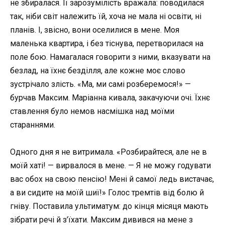
не збиралася. Її зарозумілість вражала: поводилася
так, ніби світ належить їй, хоча не мала ні освіти, ні
планів. І, звісно, вони оселилися в мене. Моя
маленька квартира, і без тіснува, перетворилася на
поле бою. Намагалася говорити з ними, вказувати на
безлад, на їхнє безділля, але кожне моє слово
зустрічало злість. «Ма, ми самі розберемося!» —
бурчав Максим. Маріанна кивала, закачуючи очі. Їхнє
ставлення було немов насмішка над моїми
стараннями.
Одного дня я не витримала. «Розбирайтеся, але не в
моїй хаті! — вирвалося в мене. — Я не можу годувати
вас обох на свою пенсію! Мені й самої ледь вистачає,
а ви сидите на моїй шиї!» Голос тремтів від болю й
гніву. Поставила ультиматум: до кінця місяця мають
зібрати речі й з’їхати. Максим дивився на мене з