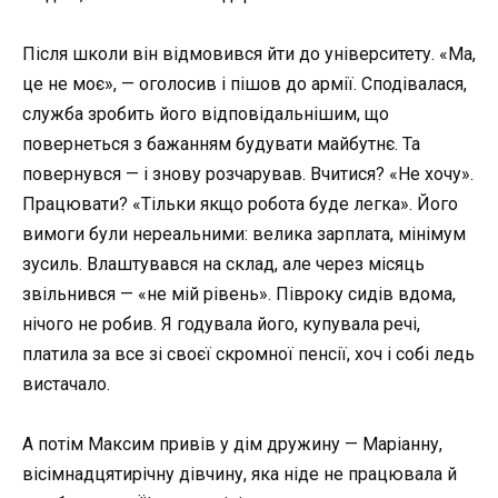
Після школи він відмовився йти до університету. «Ма,
це не моє», — оголосив і пішов до армії. Сподівалася,
служба зробить його відповідальнішим, що
повернеться з бажанням будувати майбутнє. Та
повернувся — і знову розчарував. Вчитися? «Не хочу».
Працювати? «Тільки якщо робота буде легка». Його
вимоги були нереальними: велика зарплата, мінімум
зусиль. Влаштувався на склад, але через місяць
звільнився — «не мій рівень». Півроку сидів вдома,
нічого не робив. Я годувала його, купувала речі,
платила за все зі своєї скромної пенсії, хоч і собі ледь
вистачало.
А потім Максим привів у дім дружину — Маріанну,
вісімнадцятирічну дівчину, яка ніде не працювала й