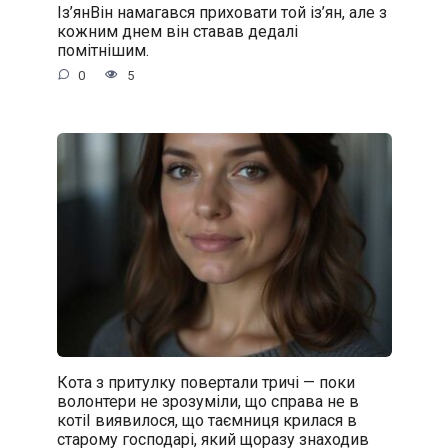
Із’янВін намагався приховати той із’ян, але з
кожним днем він ставав дедалі
помітнішим.
0
5
Кота з притулку повертали тричі — поки
волонтери не зрозуміли, що справа не в
котіІ виявилося, що таємниця крилася в
старому господарі, який щоразу знаходив