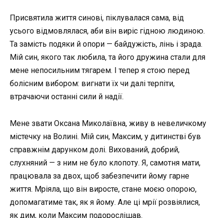
Присвятила життя синові, піклувалася сама, від
усього відмовлялася, аби він виріс гідною людиною.
Та замість подяки й опори — байдужість, лінь і зрада.
Мій син, якого так любила, та його дружина стали для
мене непосильним тягарем. І тепер я стою перед
болісним вибором: вигнати їх чи далі терпіти,
втрачаючи останні сили й надії.
Мене звати Оксана Миколаївна, живу в невеличкому
містечку на Волині. Мій син, Максим, у дитинстві був
справжнім дарунком долі. Вихований, добрий,
слухняний — з ним не було клопоту. Я, самотня мати,
працювала за двох, щоб забезпечити йому гарне
життя. Мріяла, що він виросте, стане моєю опорою,
допомагатиме так, як я йому. Але ці мрії розвіялися,
як дим, коли Максим подорослішав.