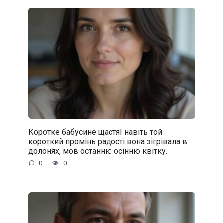
Коротке бабусине щастяІ навіть той
короткий промінь радості вона зігрівала в
долонях, мов останню осінню квітку.
0
0