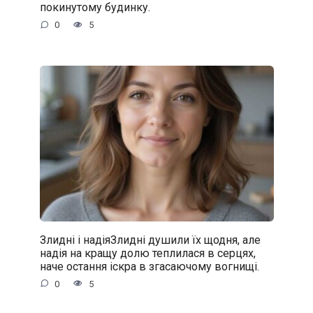
покинутому будинку.
0
5
Злидні і надіяЗлидні душили їх щодня, але
надія на кращу долю теплилася в серцях,
наче остання іскра в згасаючому вогнищі.
0
5