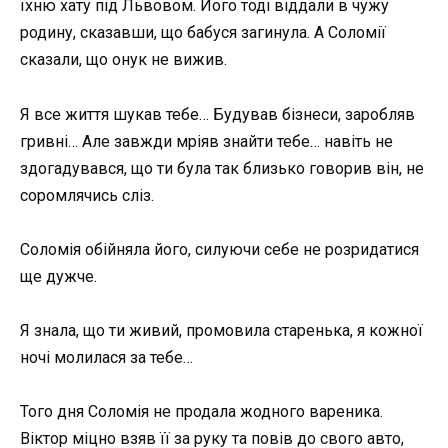
їхню хату під Львовом. Його тоді віддали в чужу
родину, сказавши, що бабуся загинула. А Соломії
сказали, що онук не вижив.
Я все життя шукав тебе… Будував бізнеси, заробляв
гривні… Але завжди мріяв знайти тебе… навіть не
здогадувався, що ти була так близько говорив він, не
соромлячись сліз.
Соломія обійняла його, силуючи себе не розридатися
ще дужче.
Я знала, що ти живий, промовила старенька, я кожної
ночі молилася за тебе…
Того дня Соломія не продала жодного вареника.
Віктор міцно взяв її за руку та повів до свого авто,