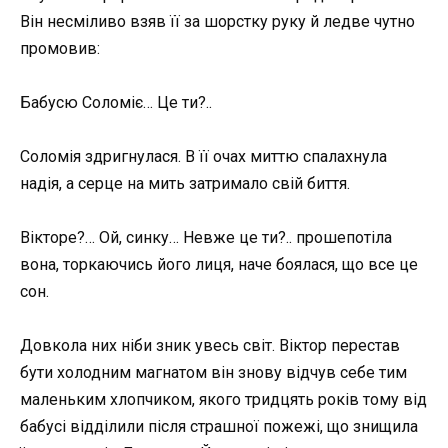
Він несміливо взяв її за шорстку руку й ледве чутно
промовив:
Бабусю Соломіє… Це ти?..
Соломія здригнулася. В її очах миттю спалахнула
надія, а серце на мить затримало свій биття.
Вікторе?… Ой, синку… Невже це ти?.. прошепотіла
вона, торкаючись його лиця, наче боялася, що все це
сон.
Довкола них ніби зник увесь світ. Віктор перестав
бути холодним магнатом він знову відчув себе тим
маленьким хлопчиком, якого тридцять років тому від
бабусі відділили після страшної пожежі, що знищила