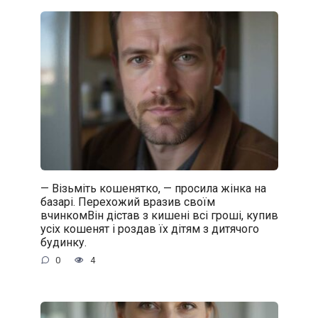
— Візьміть кошенятко, — просила жінка на
базарі. Перехожий вразив своїм
вчинкомВін дістав з кишені всі гроші, купив
усіх кошенят і роздав їх дітям з дитячого
будинку.
0
4