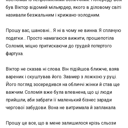
був Віктор відомий мільярдер, якого в діловому світі
називали безжальним і крижано-холодним.
Прошу вас, шановні… Я ні в чому не винна. Я сплачую
податки… Просто намагаюся вижити, прошепотіла
Соломія, міцно притискаючи до грудей потертого
фартуха.
Віктор не сказав ні слова. Він підійшов ближче, взяв
вареник і скуштував його. Завмер з ложкою у руці.
Його погляд зосередився на обличчі жінки й став ще
важчим. Соломія вже була впевнена, що ці люди
прийшли, аби забрати її маленький бізнес заради
чергової забудови. Вона не витримала й заплакала.
Прошу це все, що в мене залишилося крізь сльози