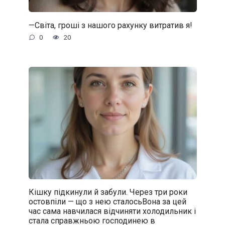
—Світа, гроші з нашого рахунку витратив я!
0
20
Кішку підкинули й забули. Через три роки
остовпіли — що з нею сталосьВона за цей
час сама навчилася відчиняти холодильник і
стала справжньою господинею в