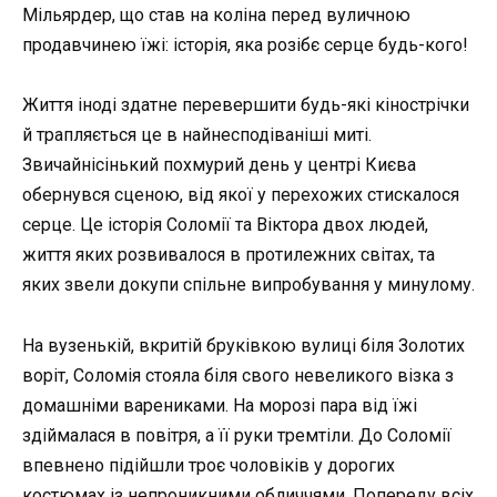
Мільярдер, що став на коліна перед вуличною
продавчинею їжі: історія, яка розібє серце будь-кого!
Життя іноді здатне перевершити будь-які кінострічки
й трапляється це в найнесподіваніші миті.
Звичайнісінький похмурий день у центрі Києва
обернувся сценою, від якої у перехожих стискалося
серце. Це історія Соломії та Віктора двох людей,
життя яких розвивалося в протилежних світах, та
яких звели докупи спільне випробування у минулому.
На вузенькій, вкритій бруківкою вулиці біля Золотих
воріт, Соломія стояла біля свого невеликого візка з
домашніми варениками. На морозі пара від їжі
здіймалася в повітря, а її руки тремтіли. До Соломії
впевнено підійшли троє чоловіків у дорогих
костюмах із непроникними обличчями. Попереду всіх