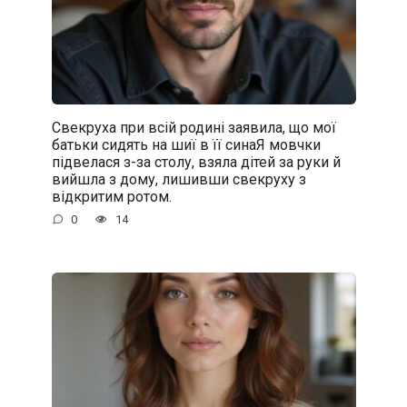
Свекруха при всій родині заявила, що мої
батьки сидять на шиї в її синаЯ мовчки
підвелася з-за столу, взяла дітей за руки й
вийшла з дому, лишивши свекруху з
відкритим ротом.
0
14