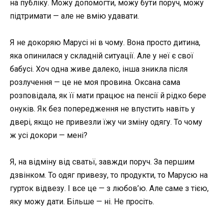
на публіку. Можу допомогти, можу бути поруч, можу
підтримати — але не вмію удавати.
Я не докоряю Марусі ні в чому. Вона просто дитина,
яка опинилася у складній ситуації. Але у неї є свої
бабусі. Хоч одна живе далеко, інша зникла після
розлучення — це не моя провина. Оксана сама
розповідала, як її мати працює на пенсії й рідко бере
онуків. Як без попередження не впустить навіть у
двері, якщо не привезли їжу чи зміну одягу. То чому
ж усі докори — мені?
Я, на відміну від сватьї, завжди поруч. За першим
дзвінком. То одяг привезу, то продукти, то Марусю на
гурток відвезу. І все це — з любов’ю. Але саме з тією,
яку можу дати. Більше — ні. Не просіть.