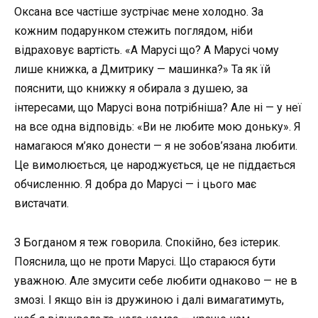
Оксана все частіше зустрічає мене холодно. За
кожним подарунком стежить поглядом, ніби
відраховує вартість. «А Марусі що? А Марусі чому
лише книжка, а Дмитрику — машинка?» Та як їй
пояснити, що книжку я обирала з душею, за
інтересами, що Марусі вона потрібніша? Але ні — у неї
на все одна відповідь: «Ви не любите мою доньку». Я
намагаюся м’яко донести — я не зобов’язана любити.
Це вимолюється, це народжується, це не піддається
обчисленню. Я добра до Марусі — і цього має
вистачати.
З Богданом я теж говорила. Спокійно, без істерик.
Пояснила, що не проти Марусі. Що стараюся бути
уважною. Але змусити себе любити однаково — не в
змозі. І якщо він із дружиною і далі вимагатимуть,