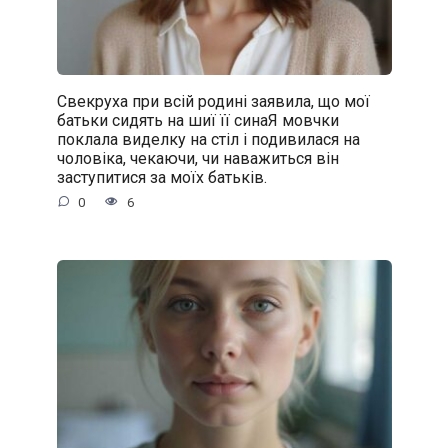
Свекруха при всій родині заявила, що мої
батьки сидять на шиї її синаЯ мовчки
поклала виделку на стіл і подивилася на
чоловіка, чекаючи, чи наважиться він
заступитися за моїх батьків.
0
6