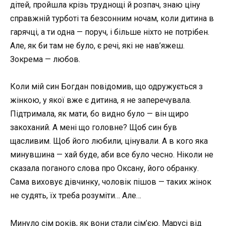
дітей, пройшла крізь труднощі й розпач, знаю ціну
справжній турботі та безсонним ночам, коли дитина в
гарячці, а ти одна — поруч, і більше ніхто не потрібен.
Але, як би там не було, є речі, які не нав’яжеш.
Зокрема — любов.
Коли мій син Богдан повідомив, що одружується з
жінкою, у якої вже є дитина, я не заперечувала.
Підтримала, як мати, бо видно було — він щиро
закоханий. А мені що головне? Щоб син був
щасливим. Щоб його любили, цінували. А в кого яка
минувшина — хай буде, аби все було чесно. Ніколи не
сказала поганого слова про Оксану, його обранку.
Сама виховує дівчинку, чоловік пішов — таких жінок
не судять, їх треба розуміти… Але…
Минуло сім років, як вони стали сім’єю. Марусі від