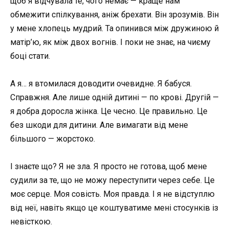
щоб я відчувала те, чого немає — краще нам
обмежити спілкування, аніж брехати. Він зрозумів. Він
у мене хлопець мудрий. Та опинився між дружиною й
матір’ю, як між двох вогнів. І поки не знає, на чиєму
боці стати.
А я… я втомилася доводити очевидне. Я бабуся.
Справжня. Але лише одній дитині — по крові. Другій —
я добра доросла жінка. Це чесно. Це правильно. Це
без шкоди для дитини. Але вимагати від мене
більшого — жорстоко.
І знаєте що? Я не зла. Я просто не готова, щоб мене
судили за те, що не можу переступити через себе. Це
моє серце. Моя совість. Моя правда. І я не відступлю
від неї, навіть якщо це коштуватиме мені стосунків із
невісткою.