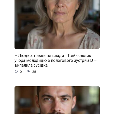
– Людко, тільки не впади… Твій чоловік
учора молодицю з пологового зустрічав! –
випалила сусідка.
0
28