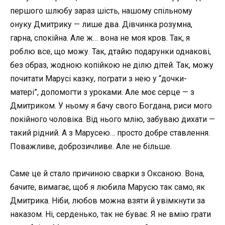
першого шлюбу зараз шість, нашому спільному
онуку Дмитрику — лише два. Дівчинка розумна,
гарна, спокійна. Але ж… вона не моя кров. Так, я
роблю все, що можу. Так, дтайю подарунки однакові,
без образ, жодною копійкою не ділю дітей. Так, можу
почитати Марусі казку, пограти з нею у “дочки-
матері”, допомогти з уроками. Але моє серце — з
Дмитриком. У ньому я бачу свого Богдана, риси мого
покійного чоловіка. Від нього млію, забуваю дихати —
такий рідний. А з Марусею… просто добре ставлення.
Поважливе, доброзичливе. Але не більше.
Саме це й стало причиною сварки з Оксаною. Вона,
бачите, вимагає, щоб я любила Марусю так само, як
Дмитрика. Ніби, любов можна взяти й увімкнути за
наказом. Ні, серденько, так не буває. Я не вмію грати