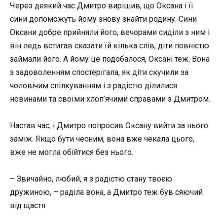
Через деякий час Дмитро вирішив, що Оксана і її
сини допоможуть йому знову знайти родину. Сини
Оксани добре прийняли його, вечорами сиділи з ним і
він ледь встигав сказати їй кілька слів, діти повністю
займали його. А йому це подобалося, Оксані теж. Вона
з задоволенням спостерігала, як діти скучили за
чоловічим спілкуванням і з радістю ділилися
новинами та своїми хлоп’ячими справами з Дмитром.
Настав час, і Дмитро попросив Оксану вийти за нього
заміж. Якщо бути чесним, вона вже чекала цього,
вже не могла обійтися без нього.
– Звичайно, любий, я з радістю стану твоєю
дружиною, – раділа вона, а Дмитро теж був сяючий
від щастя.