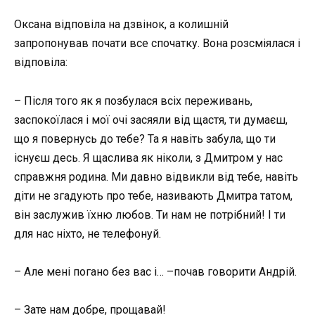
Оксана відповіла на дзвінок, а колишній
запропонував почати все спочатку. Вона розсміялася і
відповіла:
– Після того як я позбулася всіх переживань,
заспокоїлася і мої очі засяяли від щастя, ти думаєш,
що я повернусь до тебе? Та я навіть забула, що ти
існуєш десь. Я щаслива як ніколи, з Дмитром у нас
справжня родина. Ми давно відвикли від тебе, навіть
діти не згадують про тебе, називають Дмитра татом,
він заслужив їхню любов. Ти нам не потрібний! І ти
для нас ніхто, не телефонуй.
– Але мені погано без вас і… –почав говорити Андрій.
– Зате нам добре, прощавай!