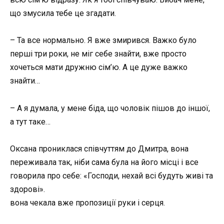
що змусила тебе це згадати.
– Та все нормально. Я вже змирився. Важко було
перші три роки, не міг себе знайти, вже просто
хочеться мати дружню сім’ю. А це дуже важко
знайти…
– А я думала, у мене біда, що чоловік пішов до іншої,
а тут таке…
Оксана прониклася співчуттям до Дмитра, вона
переживала так, ніби сама була на його місці і все
говорила про себе: «Господи, нехай всі будуть живі та
здорові».
вона чекала вже пропозиції руки і серця.