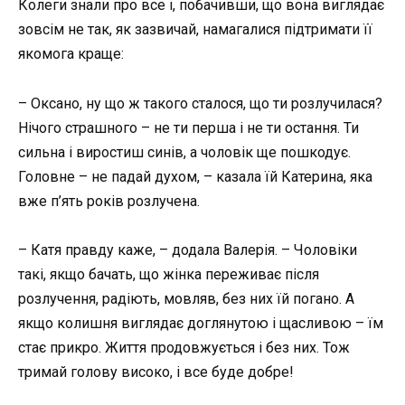
Колеги знали про все і, побачивши, що вона виглядає
зовсім не так, як зазвичай, намагалися підтримати її
якомога краще:
– Оксано, ну що ж такого сталося, що ти розлучилася?
Нічого страшного – не ти перша і не ти остання. Ти
сильна і виростиш синів, а чоловік ще пошкодує.
Головне – не падай духом, – казала їй Катерина, яка
вже п’ять років розлучена.
– Катя правду каже, – додала Валерія. – Чоловіки
такі, якщо бачать, що жінка переживає після
розлучення, радіють, мовляв, без них їй погано. А
якщо колишня виглядає доглянутою і щасливою – їм
стає прикро. Життя продовжується і без них. Тож
тримай голову високо, і все буде добре!