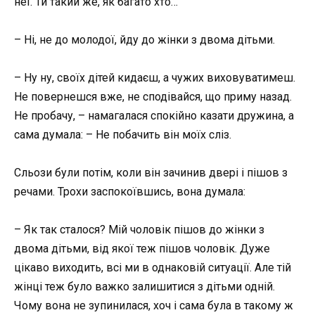
неї. Ти такий же, як багато хто…
– Ні, не до молодої, йду до жінки з двома дітьми.
– Ну ну, своїх дітей кидаєш, а чужих виховуватимеш.
Не повернешся вже, не сподівайся, що приму назад.
Не пробачу, – намагалася спокійно казати дружина, а
сама думала: – Не побачить він моїх сліз.
Сльози були потім, коли він зачинив двері і пішов з
речами. Трохи заспокоївшись, вона думала:
– Як так сталося? Мій чоловік пішов до жінки з
двома дітьми, від якої теж пішов чоловік. Дуже
цікаво виходить, всі ми в однаковій ситуації. Але тій
жінці теж було важко залишитися з дітьми одній.
Чому вона не зупинилася, хоч і сама була в такому ж