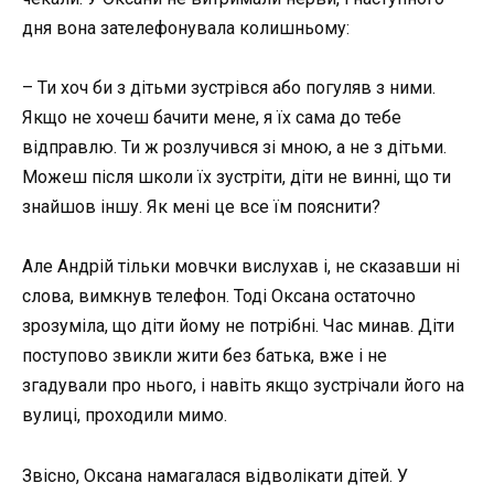
дня вона зателефонувала колишньому:
– Ти хоч би з дітьми зустрівся або погуляв з ними.
Якщо не хочеш бачити мене, я їх сама до тебе
відправлю. Ти ж розлучився зі мною, а не з дітьми.
Можеш після школи їх зустріти, діти не винні, що ти
знайшов іншу. Як мені це все їм пояснити?
Але Андрій тільки мовчки вислухав і, не сказавши ні
слова, вимкнув телефон. Тоді Оксана остаточно
зрозуміла, що діти йому не потрібні. Час минав. Діти
поступово звикли жити без батька, вже і не
згадували про нього, і навіть якщо зустрічали його на
вулиці, проходили мимо.
Звісно, Оксана намагалася відволікати дітей. У