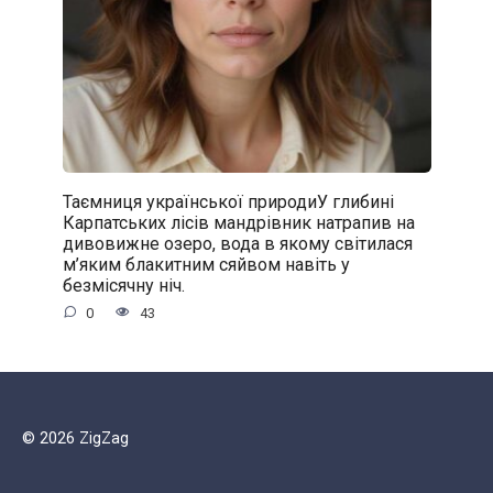
Таємниця української природиУ глибині
Карпатських лісів мандрівник натрапив на
дивовижне озеро, вода в якому світилася
м’яким блакитним сяйвом навіть у
безмісячну ніч.
0
43
© 2026 ZigZag