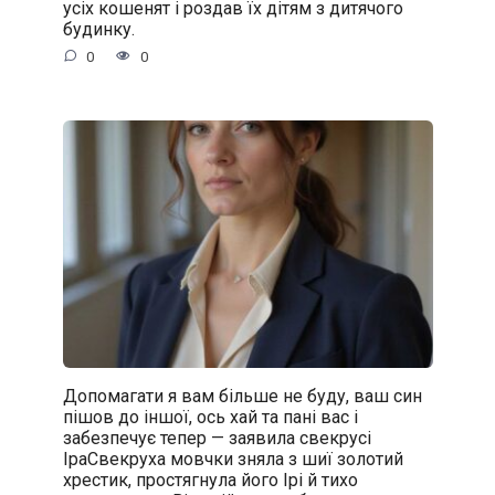
усіх кошенят і роздав їх дітям з дитячого
будинку.
0
0
Допомагати я вам більше не буду, ваш син
пішов до іншої, ось хай та пані вас і
забезпечує тепер — заявила свекрусі
ІраСвекруха мовчки зняла з шиї золотий
хрестик, простягнула його Ірі й тихо