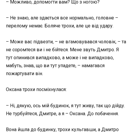
– Можливо, допомогти вам? Що з ногою?
– Не знаю, але здається все нормально, головне –
перелому немає. Боляче трохи, але це від удару.
– Може вас підвезти, – не вгамовувався чоловік, – та
не соромтеся ви і не бійтеся. Мене звуть Дмитро. Я
тут опинився випадково, а може і не випадково,
мабуть, знав, що ви тут упадете, – намагався
пожартувати він.
Оксана трохи посміхнулася:
– Ні, дякую, ось мій будинок, я тут живу, так що дійду.
Не турбуйтеся, Дмитре, а я – Оксана. До побачення.
Вона йшла до будинку, трохи кульгавши, а Дмитро