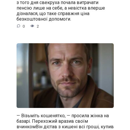
з того дня свекруха почала витрачати
пенсію лише на себе, а невістка вперше
дізналася, що таке справжня ціна
безкоштовної допомоги.
0
2
— Візьміть кошенятко, — просила жінка на
базарі. Перехожий вразив своїм
вчинкомВін дістав з кишені всі гроші, купив