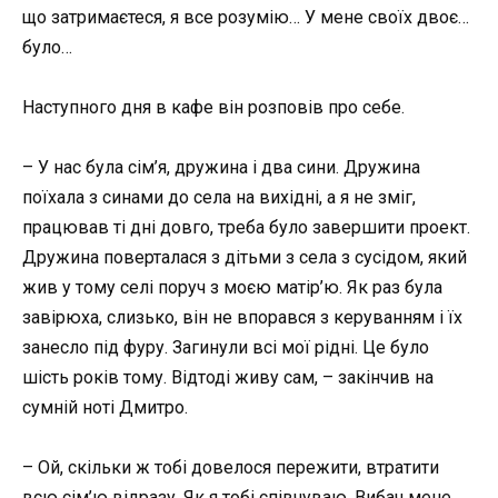
що затримаєтеся, я все розумію… У мене своїх двоє…
було…
Наступного дня в кафе він розповів про себе.
– У нас була сім’я, дружина і два сини. Дружина
поїхала з синами до села на вихідні, а я не зміг,
працював ті дні довго, треба було завершити проект.
Дружина поверталася з дітьми з села з сусідом, який
жив у тому селі поруч з моєю матір’ю. Як раз була
завірюха, слизько, він не впорався з керуванням і їх
занесло під фуру. Загинули всі мої рідні. Це було
шість років тому. Відтоді живу сам, – закінчив на
сумній ноті Дмитро.
– Ой, скільки ж тобі довелося пережити, втратити
всю сім’ю відразу. Як я тобі співчуваю. Вибач мене,