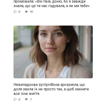
промовила: «Він твій, доню, бо я завжди
знала, що це ти нас годувала, а не ми тебе».
0
91
Невипадкова зустрічВона зрозуміла, що
доля звела їх не просто так, а щоб змінити
все їхнє життя.
0
7