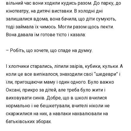
вільний час вони ходили кудись разом. До парку, до
кінотеатру, на дитячі виставки. В холодні дні
залишалися вдома, вона бачила, що діти сумують,
тоді займала їх чимось. Могли разом щось пекти.
Вона давала їм готове тісто і казала:
– Робіть, що хочете, що спаде на думку.
І хлопчики старались, ліпили звірів, кубики, кульки. А
коли це все випікалося, знаходили свої “шедеври” і
їли, пригощаючи маму і один одного. Було важко
Оксані, прикро за дітей, але треба було жити і
виховувати синів. Добре, що в школі вчилися
нормально і не бешкетували, вчителі ніколи не
скаржилися на них, а навпаки нахвалювали на
батьківських зборах.