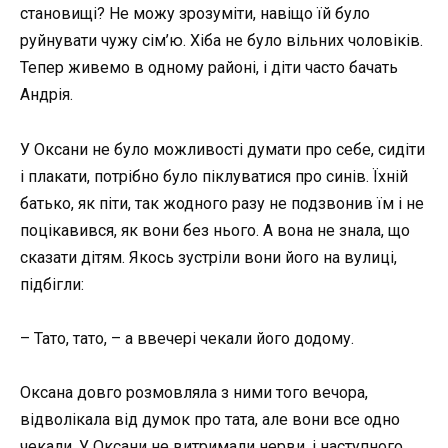
становищі? Не можу зрозуміти, навіщо їй було
руйнувати чужу сім’ю. Хіба не було вільних чоловіків.
Тепер живемо в одному районі, і діти часто бачать
Андрія.
У Оксани не було можливості думати про себе, сидіти
і плакати, потрібно було піклуватися про синів. Їхній
батько, як піти, так жодного разу не подзвонив їм і не
поцікавився, як вони без нього. А вона не знала, що
сказати дітям. Якось зустріли вони його на вулиці,
підбігли:
– Тато, тато, – а ввечері чекали його додому.
Оксана довго розмовляла з ними того вечора,
відволікала від думок про тата, але вони все одно
чекали. У Оксани не витримали нерви, і наступного