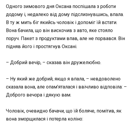
Одного зимового дня Оксана поспішала з роботи
додому і, недалеко від дому підслизнувшись, впала.
В ту ж мить біг якийсь чоловік і допоміг їй встати.
Вона бачила, що він вискочив з авто, яке стояло
поруч. Пакет з продуктами впав, але не порвався. Він
підняв його і простягнув Оксані.
– Добрий вечір, – сказав він дружелюбно.
– Ну який же добрий, якщо я впала, – невдоволено
сказала вона, але опам’яталася і ввічливо відповіла: –
Доброго вечора і дякую вам.
Чоловік, очевидно бачачи, що їй боляче, помітив, як
вона зморщилася і потерла коліно: