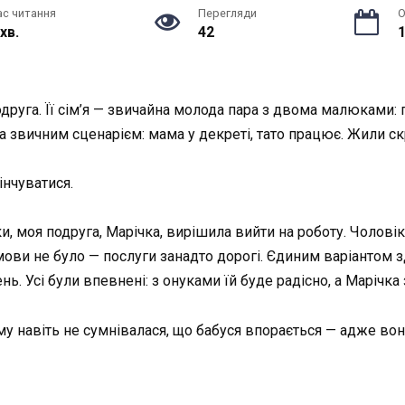
ас читання
Перегляди
О
 хв.
42
1
друга. Її сім’я — звичайна молода пара з двома малюками:
 за звичним сценарієм: мама у декреті, тато працює. Жили с
інчуватися.
 моя подруга, Марічка, вирішила вийти на роботу. Чоловік 
ови не було — послуги занадто дорогі. Єдиним варіантом з
нь. Усі були впевнені: з онуками їй буде радісно, а Марічк
му навіть не сумнівалася, що бабуся впорається — адже во