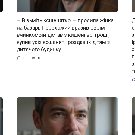
— Візьміть кошенятко, — просила жінка
Д
на базарі. Перехожий вразив своїм
с
вчинкомВін дістав з кишені всі гроші,
з
купив усіх кошенят і роздав їх дітям з
І
дитячого будинку.
х
.
п
0
0
з
т