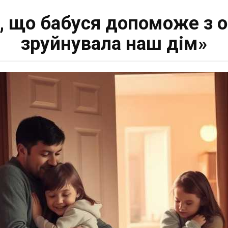
, що бабуся допоможе з о
зруйнувала наш дім»