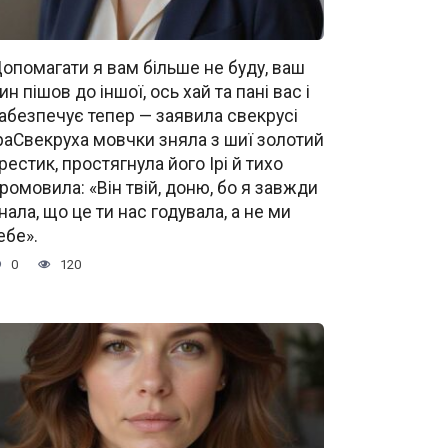
опомагати я вам більше не буду, ваш
ин пішов до іншої, ось хай та пані вас і
абезпечує тепер — заявила свекрусі
раСвекруха мовчки зняла з шиї золотий
рестик, простягнула його Ірі й тихо
ромовила: «Він твій, доню, бо я завжди
нала, що це ти нас годувала, а не ми
ебе».
0
120