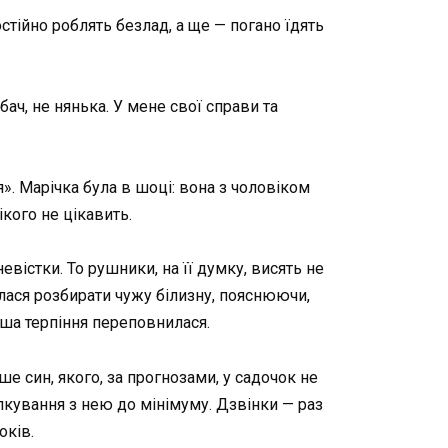
стійно роблять безлад, а ще — погано їдять
бач, не нянька. У мене свої справи та
». Марічка була в шоці: вона з чоловіком
ікого не цікавить.
вістки. То рушники, на її думку, висять не
зялася розбирати чужу білизну, пояснюючи,
чаша терпіння переповнилася.
е син, якого, за прогнозами, у садочок не
лкування з нею до мінімуму. Дзвінки — раз
оків.