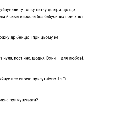
зруйнували ту тонку нитку довіри, що ще
она й сама виросла без бабусиних повчань і
кожну дрібницю і при цьому не
 з нуля, постійно, щодня. Вони — для любові,
йнує все своєю присутністю. І я її
 можна примушувати?