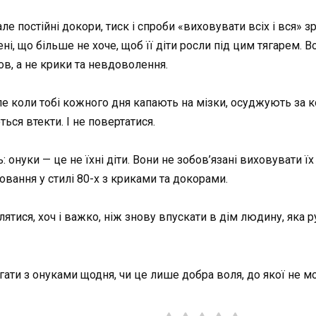
ле постійні докори, тиск і спроби «виховувати всіх і вся» 
і, що більше не хоче, щоб її діти росли під цим тягарем. В
ов, а не крики та невдоволення.
Але коли тобі кожного дня капають на мізки, осуджують за 
ься втекти. І не повертатися.
ь: онуки — це не їхні діти. Вони не зобов’язані виховувати їх
овання у стилі 80-х з криками та докорами.
ятися, хоч і важко, ніж знову впускати в дім людину, яка ру
агати з онуками щодня, чи це лише добра воля, до якої не