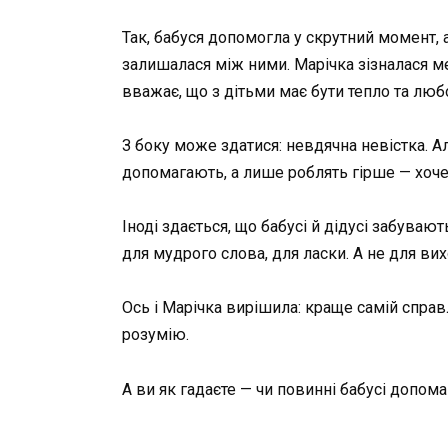
Так, бабуся допомогла у скрутний момент, а
залишалася між ними. Марічка зізналася мен
вважає, що з дітьми має бути тепло та люб
З боку може здатися: невдячна невістка. 
допомагають, а лише роблять гірше — хочет
Іноді здається, що бабусі й дідусі забувают
для мудрого слова, для ласки. А не для вих
Ось і Марічка вирішила: краще самій справл
розумію.
А ви як гадаєте — чи повинні бабусі допом