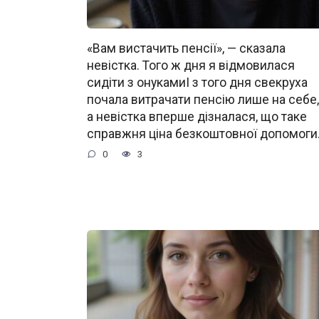
«Вам вистачить пенсії», — сказала
невістка. Того ж дня я відмовилася
сидіти з онукамиІ з того дня свекруха
почала витрачати пенсію лише на себе,
а невістка вперше дізналася, що таке
справжня ціна безкоштовної допомоги
0
3