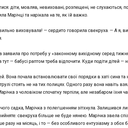
ся: діти, мовляв, невиховані, розпещені, не слухаються, по
ла Марічці та нарікала на те, як їй важко.
авильно виховувала! — сердито говорила свекруха. — А я, ви
.
а заявила про потребу у «законному вихідному серед тижня
 тут — бабусі раптом треба відпочити. Куди подіти дітей — н
. Вона почала встановлювати свої порядки в хаті сина та не
струлі стоять не на тих полицях. Одного разу вона навіть в
 Марічка з чоловіком спочатку терпіли, але незабаром їхня 
ого садка, Марічка з полегшенням зітхнула. Залишився лиш
ийняте: свекруха більше не буде нянею. Марічка звела спі
ше разу на місяць, і то — без особливого ентузіазму з обох б