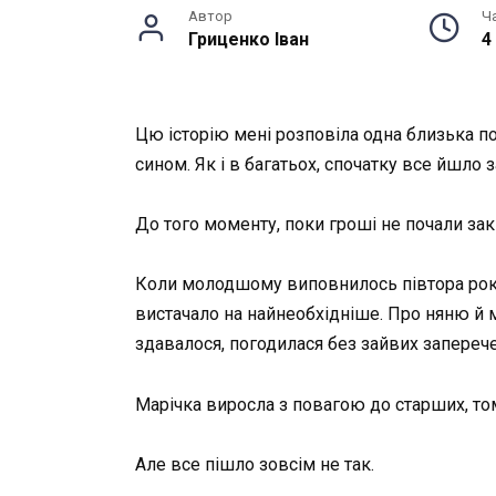
Автор
Ч
Гриценко Іван
4
Цю історію мені розповіла одна близька по
сином. Як і в багатьох, спочатку все йшло
До того моменту, поки гроші не почали зак
Коли молодшому виповнилось півтора роки,
вистачало на найнеобхідніше. Про няню й м
здавалося, погодилася без зайвих заперече
Марічка виросла з повагою до старших, то
Але все пішло зовсім не так.