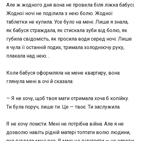
Але ж жодного дня вона не провела біля ліжка бабусі.
Жодної ночі не поділила з нею болю. Жодної
таблетки не купила. Усе було на мені. Лише я знала,
як бабуся страждала, як стискала зуби від болю, як
губила свідомість, як просила води серед ночі. Лише
я чула її останній подих, тримала холодніючу руку,
плакала над нею…
Коли бабуся оформляла на мене квартиру, вона
глянула мені в очі й сказала:
— Я не хочу, щоб твоя мати отримала хоча б копійку.
Ти була поруч, лише ти. Це — твоє. Ти заслужила.
Я не хочу помсти. Мені не потрібна війна. Але я не
дозволю навіть рідній матері топтати волю людини,
яка віддала мені все. Я маю це відстояти — не заради