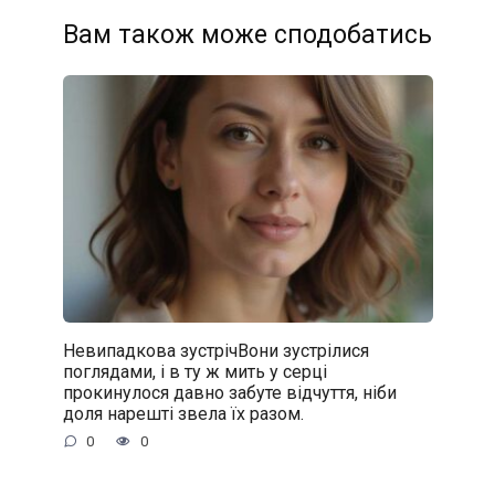
Вам також може сподобатись
Невипадкова зустрічВони зустрілися
поглядами, і в ту ж мить у серці
прокинулося давно забуте відчуття, ніби
доля нарешті звела їх разом.
0
0