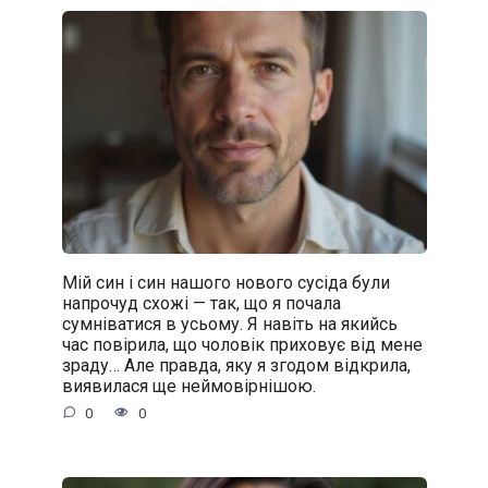
Мій син і син нашого нового сусіда були
напрочуд схожі — так, що я почала
сумніватися в усьому. Я навіть на якийсь
час повірила, що чоловік приховує від мене
зраду… Але правда, яку я згодом відкрила,
виявилася ще неймовірнішою.
0
0