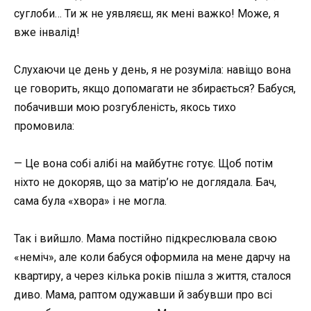
суглоби… Ти ж не уявляєш, як мені важко! Може, я
вже інвалід!
Слухаючи це день у день, я не розуміла: навіщо вона
це говорить, якщо допомагати не збирається? Бабуся,
побачивши мою розгубленість, якось тихо
промовила:
— Це вона собі алібі на майбутнє готує. Щоб потім
ніхто не докоряв, що за матір’ю не доглядала. Бач,
сама була «хвора» і не могла.
Так і вийшло. Мама постійно підкреслювала свою
«неміч», але коли бабуся оформила на мене дарчу на
квартиру, а через кілька років пішла з життя, сталося
диво. Мама, раптом одужавши й забувши про всі