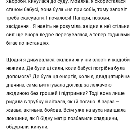
хвороби, кинулася до суду. Мовляв, я скористалася
станом бабусі, вона була «не при собі», тому заповіт
треба скасувати. І почалося! Папери, позови,
засідання… Я навіть не розуміла, звідки в неї стільки
сил: ще вчора ледве пересувалася, а тепер годинами
бігає по інстанціях.
Щодня я дивувалася: скільки ж у ній злості й жадоби
наживи. Де були ці сили, коли бабусі потрібна була
допомога? Де була ця енергія, коли я, двадцятирічна
дівчина, сама витягувала догляд за лежачою
людиною без грошей і підтримки? Тоді вона лише
ридала в трубку й зітхала, як їй погано. А зараз —
жвава, активна, бойова. Всім уже на вуха навішала
локшини, як її бідну матір позбавили спадщини,
обдурили, кинули.