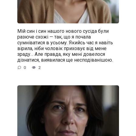
Мій син і син нашого нового сусіда були
разюче схожі — так, що я почала
сумніватися в усьому. Якийсь час я навіть
вірила, ніби чоловік приховує від мене
зраду… Але правда, яку мені довелося
дізнатися, виявилася ще несподіванішою.
0
2