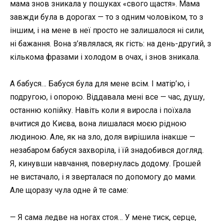
мама знов зникала у пошуках «свого щастя». Мама
завжди була в дорогах — то з одним чоловіком, то з
іншим, і на мене в неї просто не залишалося ні сили,
ні бажання. Вона з’являлася, як гість: на день-другий, з
кількома фразами і холодом в очах, і знов зникала.
А бабуся… Бабуся була для мене всім. І матір’ю, і
подругою, і опорою. Віддавала мені все — час, душу,
останню копійку. Навіть коли я виросла і поїхала
вчитися до Києва, вона лишалася моєю рідною
людиною. Але, як на зло, доля вирішила інакше —
незабаром бабуся захворіла, і їй знадобився догляд.
Я, кинувши навчання, повернулась додому. Грошей
не вистачало, і я зверталася по допомогу до мами.
Але щоразу чула одне й те саме:
— Я сама ледве на ногах стоя… У мене тиск, серце,