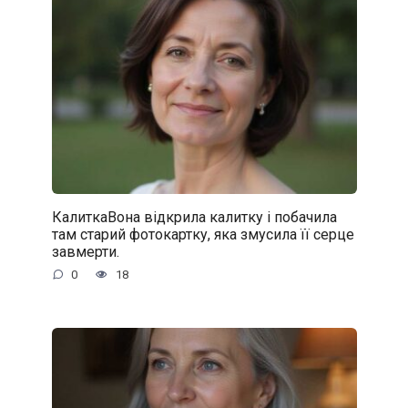
КалиткаВона відкрила калитку і побачила
там старий фотокартку, яка змусила її серце
завмерти.
0
18