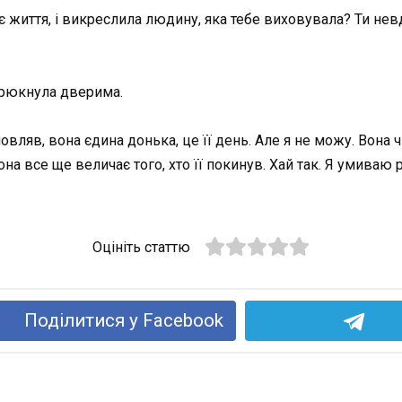
 життя, і викреслила людину, яка тебе виховувала? Ти невдя
грюкнула дверима.
ляв, вона єдина донька, це її день. Але я не можу. Вона ч
вона все ще величає того, хто її покинув. Хай так. Я умиваю
Оцініть статтю
Поділитися у Facebook