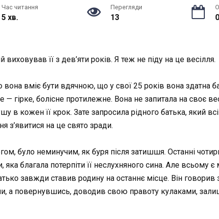
Час читання
Перегляди
О
5 хв.
13
0
 виховував її з дев’яти років. Я теж не піду на це весілля.
о вона вміє бути вдячною, що у свої 25 років вона здатна б
 — гірке, болісне протилежне. Вона не запитала на своє вес
у в кожен її крок. Зате запросила рідного батька, який всі 
я з’явитися на це свято зради.
ом, було неминучим, як буря після затишшя. Останні чоти
, яка благала потерпіти її неслухняного сина. Але всьому є
 батько завжди ставив родину на останнє місце. Він говорив
и, а повернувшись, доводив свою правоту кулаками, залиша