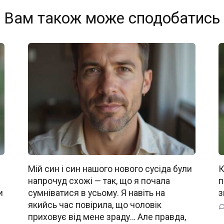
Вам також може сподобатись
Мій син і син нашого нового сусіда були
К
напрочуд схожі — так, що я почала
п
и
сумніватися в усьому. Я навіть на
з
якийсь час повірила, що чоловік
приховує від мене зраду… Але правда,