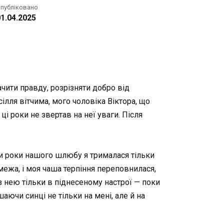
публіковано
1.04.2025
ачити правду, розрізняти добро від
ілля вітчима, мого чоловіка Віктора, що
ці роки не звертав на неї уваги. Після
ри роки нашого шлюбу я трималася тільки
 межа, і моя чаша терпіння переповнилася,
 з нею тільки в піднесеному настрої — поки
ючи синці не тільки на мені, але й на