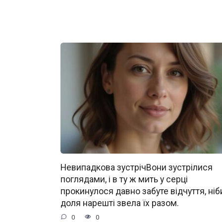
Невипадкова зустрічВони зустрілися
поглядами, і в ту ж мить у серці
прокинулося давно забуте відчуття, ніб
доля нарешті звела їх разом.
0
0