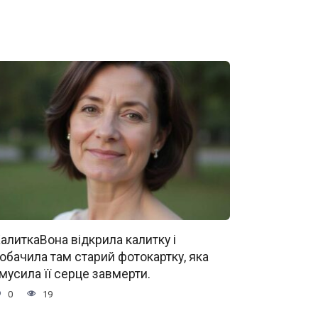
алиткаВона відкрила калитку і
обачила там старий фотокартку, яка
мусила її серце завмерти.
0
19