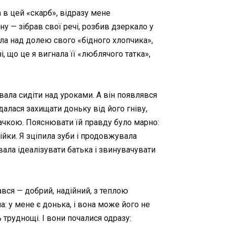
 в цей «скарб», відразу мене
у — зібрав свої речі, розбив дзеркало у
ала над долею свого «бідного хлопчика»,
 що це я вигнала її «люблячого татка»,
вала сидіти над уроками. А він появлявся
алася захищати доньку від його гніву,
дачкою. Пояснювати їй правду було марно:
пійки. Я зціпила зуби і продовжувала
ала ідеалізувати батька і звинувачувати
ався — добрий, надійний, з теплою
а: у мене є донька, і вона може його не
 труднощі. І вони почалися одразу: