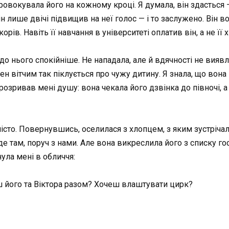
провокувала його на кожному кроці. Я думала, він здасться 
н лише двічі підвищив на неї голос — і то заслужено. Він во
ів. Навіть її навчання в університеті оплатив він, а не її 
до нього спокійніше. Не нападала, але й вдячності не виявл
ен вітчим так піклується про чужу дитину. Я знала, що вона 
розривав мені душу: вона чекала його дзвінка до півночі, а 
істо. Повернувшись, оселилася з хлопцем, з яким зустрічала
де там, поруч з нами. Але вона викреслила його з списку гос
нула мені в обличчя:
єш його та Віктора разом? Хочеш влаштувати цирк?