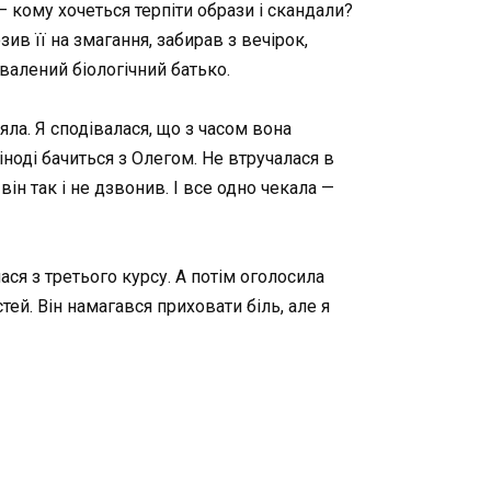
— кому хочеться терпіти образи і скандали?
зив її на змагання, забирав з вечірок,
хвалений біологічний батько.
яла. Я сподівалася, що з часом вона
іноді бачиться з Олегом. Не втручалася в
він так і не дзвонив. І все одно чекала —
ся з третього курсу. А потім оголосила
тей. Він намагався приховати біль, але я