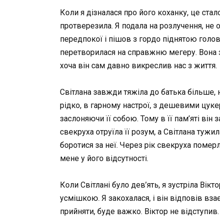
Коли я дізналася про його коханку, це ста
протверезила. Я подала на розлучення, не 
передпокої і пішов з гордо піднятою голов
перетворилася на справжню мегеру. Вона зв
хоча він сам давно викреслив нас з життя.
Світлана завжди тяжіла до батька більше, 
рідко, в гарному настрої, з дешевими цуке
заслоняючи її собою. Тому в її пам’яті ві
свекруха отруїла її розум, а Світлана тужи
боротися за неї. Через рік свекруха помер
мене у його відсутності.
Коли Світлані було дев’ять, я зустріла Вік
усмішкою. Я закохалася, і він відповів вза
прийняти, буде важко. Віктор не відступив