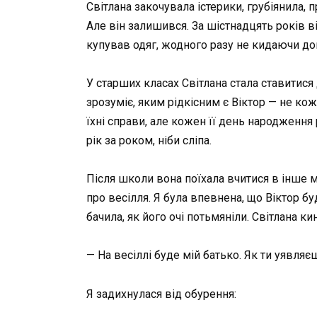
Світлана закочувала істерики, грубіянила, 
Але він залишився. За шістнадцять років ві
купував одяг, жодного разу не кидаючи докор
У старших класах Світлана стала ставитися 
зрозуміє, яким рідкісним є Віктор — не кож
їхні справи, але кожен її день народження 
рік за роком, ніби сліпа.
Після школи вона поїхала вчитися в інше м
про весілля. Я була впевнена, що Віктор бу
бачила, як його очі потьмяніли. Світлана ки
— На весіллі буде мій батько. Як ти уявля
Я задихнулася від обурення: