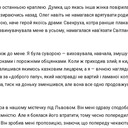
ло останньою краплею. Думка, що якась інша жінка повірила
озираючись назад. Олег навіть не намагався врятувати родин
ою, наче герой якоїсь драми. Свекруха, котра раніше плак
инувачувала мене в усьому, намагалася нав’язати Світлані,
ніж до мене. Я була суворою — виховувала, навчала, змушу
рками і порожніми обіцянками. Коли ж приходив злий, я кид
н залишився якимось казковим лицарем, а я — вічною нагля
ла за «доброго папу», який насправді не вартий і ламаної ко
ла, тиск на доньку зменшився, але вона все одно продовжув
тора в нашому містечку під Львовом. Він мені одразу сподоб
ємністю. Але я боялася його втратити, тому чесно попередил
. Він зробив мені пропозицію, знаючи, що попереду чекають