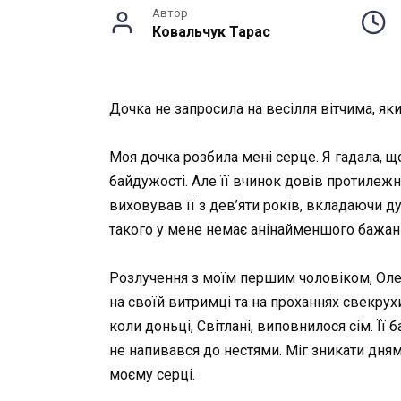
Автор
Ковальчук Тарас
Дочка не запросила на весілля вітчима, який
Моя дочка розбила мені серце. Я гадала, щ
байдужості. Але її вчинок довів протилежне
виховував її з дев’яти років, вкладаючи душ
такого у мене немає анінайменшого бажанн
Розлучення з моїм першим чоловіком, Олег
на своїй витримці та на проханнях свекрухи
коли доньці, Світлані, виповнилося сім. Її
не напивався до нестями. Міг зникати дням
моєму серці.