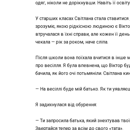
одяг, ніколи не дорікнувши. Навіть її освіту
У старших класах Світлана стала ставитися 
зрозуміє, якою рідкісною людиною є Віктор
втручалася в їхні справи, але кожен її день
чекала — рік за роком, наче сліпа.
Після школи вона поїхала вчитися в інше м
про весілля. Я була впевнена, що Віктор бу
бачила, як його очі потьмяніли. Світлана ки
— На весіллі буде мій батько. Як ти уявля
Я задихнулася від обурення:
— Ти запросила батька, який знехтував твої
Звертайся тепер за всім до свого «тата».