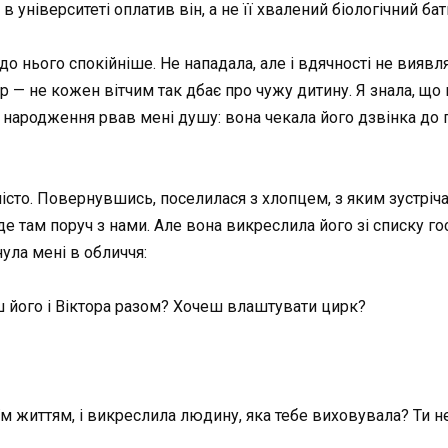
 в університеті оплатив він, а не її хвалений біологічний бат
до нього спокійніше. Не нападала, але і вдячності не виявл
 — не кожен вітчим так дбає про чужу дитину. Я знала, що в
 народження рвав мені душу: вона чекала його дзвінка до пів
істо. Повернувшись, поселилася з хлопцем, з яким зустріча
де там поруч з нами. Але вона викреслила його зі списку гос
нула мені в обличчя:
єш його і Віктора разом? Хочеш влаштувати цирк?
м життям, і викреслила людину, яка тебе виховувала? Ти не