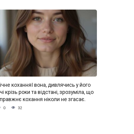
ічне коханняІ вона, дивлячись у його
чі крізь роки та відстані, зрозуміла, що
правжнє кохання ніколи не згасає.
0
32