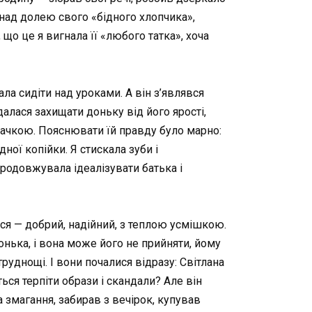
 над долею свого «бідного хлопчика»,
о це я вигнала її «любого татка», хоча
ла сидіти над уроками. А він з’являвся
алася захищати доньку від його ярості,
дачкою. Пояснювати їй правду було марно:
ної копійки. Я стискала зуби і
продовжувала ідеалізувати батька і
вся — добрий, надійний, з теплою усмішкою.
донька, і вона може його не прийняти, йому
руднощі. І вони почалися відразу: Світлана
ься терпіти образи і скандали? Але він
а змагання, забирав з вечірок, купував