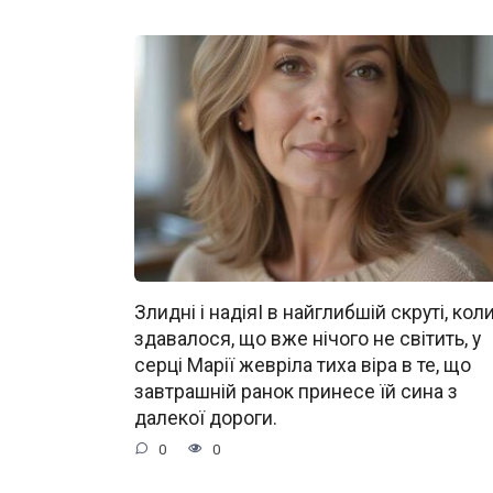
Злидні і надіяІ в найглибшій скруті, кол
здавалося, що вже нічого не світить, у
серці Марії жевріла тиха віра в те, що
завтрашній ранок принесе їй сина з
далекої дороги.
0
0