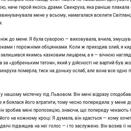
ою, наче герой якоїсь драми. Свекруха, яка раніше плакала
инувачувала мене у всьому, намагалася вселити Світлані, щ
я.
 ніж до мене. Я була суворою — виховувала, вчила, змушува
рками і порожніми обіцянками. Коли ж приходив злий, я кид
він залишився якимсь казковим лицарем, а я — вічною нагля
ла за «добреньким татом», який у дійсності не вартий був жод
векруха померла, тиск на доньку ослаб, але вона все одно 
ра у нашому містечку під Львовом. Він мені відразу сподоба
ле я боялася його втратити, тому чесно попередила: у мене 
Він зробив мені пропозицію, знаючи, що попереду чекають т
його на кожному кроці. Я думала, він здасться — кому хочет
вічі підвищив на неї голос — і то заслужено. Він возив її н