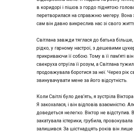
в коридорі і пішов з гордо піднятою голов
перетворилася на справжню мегеру. Вона зв
сам він давно викреслив нас зі свого житт
Світлана завжди тяглася до батька більше,
рідко, у гарному настрої, з дешевими цуке
прикриваючи її собою. Тому в її пам’яті 
свекруха отруїла її розум, а Світлана тужи
продовжувала боротися за неї. Через рік с
звинувачувати мене за його відсутність.
Коли Світлі було дев’ять, я зустріла Вікто
Я закохалася, і він відповів взаємністю. А
доведеться нелегко. Віктор не відступив. 
закатувала істерики, грубила, провокувала 
залишився. За шістнадцять років він лише д