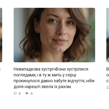
и
Невипадкова зустрічВони зустрілися
В
поглядами, і в ту ж мить у серці
о
прокинулося давно забуте відчуття, ніби
с
доля нарешті звела їх разом.
0
0