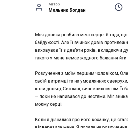
Автор
Мельник Богдан
Моя донька розбила мені серце. Я гада, що
байдужості. Але її вчинок довів протилежне
виховував її з дев’яти років, вкладаючи душ
такого у мене немає жодного бажання йти н
Розлучення з моїм першим чоловіком, Олег
своїй витримці та на умовляннях свекрухи,
коли доньці, Світлані, виповнилося сім. Її
— поки не напивався до нестями. Міг зника
моєму серці.
Коли я дізналася про його коханку, це ста
відверезила мене. Я подала на розлучення,