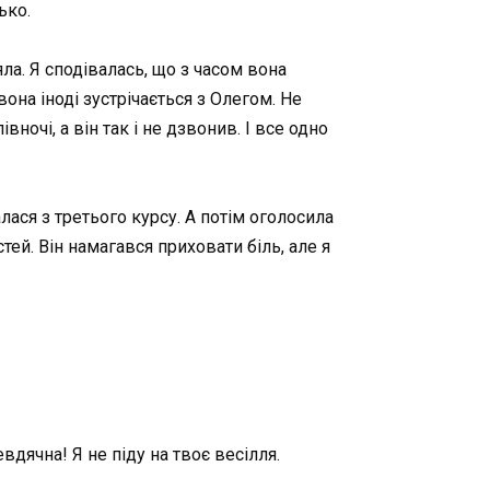
ько.
яла. Я сподівалась, що з часом вона
она іноді зустрічається з Олегом. Не
ночі, а він так і не дзвонив. І все одно
лася з третього курсу. А потім оголосила
тей. Він намагався приховати біль, але я
вдячна! Я не піду на твоє весілля.