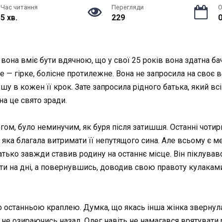
Час читання
Перегляди
О
5 хв.
229
0
 вона вміє бути вдячною, що у свої 25 років вона здатна ба
 — гірке, болісне протилежне. Вона не запросила на своє ве
у в кожен її крок. Зате запросила рідного батька, який всі 
а це свято зради.
ом, було неминучим, як буря після затишшя. Останні чоти
 яка благала витримати її непутящого сина. Але всьому є м
 батько завжди ставив родину на останнє місце. Він піклува
ти на дні, а повернувшись, доводив свою правоту кулаками
ло останньою краплею. Думка, що якась інша жінка звернула
 не озираючись назад. Олег навіть не намагався врятувати 