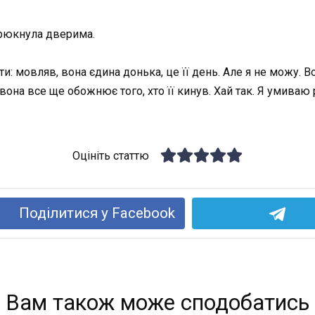
грюкнула дверима.
 мовляв, вона єдина донька, це її день. Але я не можу. Во
а вона все ще обожнює того, хто її кинув. Хай так. Я умиваю
Оцініть статтю
Поділитися у Facebook
Вам також може сподобатись