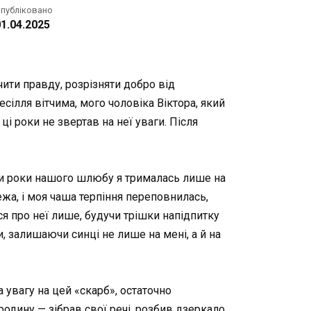
публіковано
1.04.2025
чити правду, розрізняти добро від
сілля вітчима, мого чоловіка Віктора, який
ці роки не звертав на неї уваги. Після
ри роки нашого шлюбу я трималась лише на
ежа, і моя чаша терпіння переповнилась,
вся про неї лише, будучи трішки напідпитку
, залишаючи синці не лише на мені, а й на
 увагу на цей «скарб», остаточно
родину — зібрав свої речі, розбив дзеркало