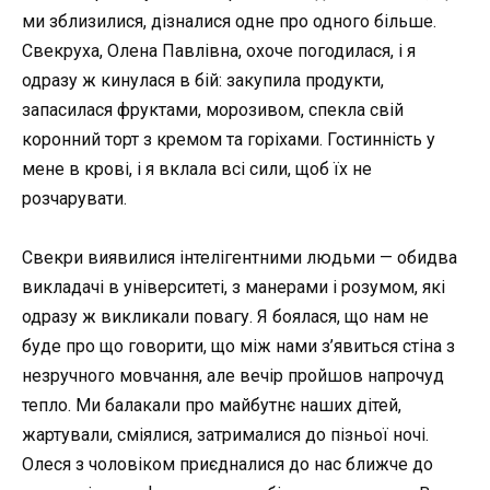
ми зблизилися, дізналися одне про одного більше.
Свекруха, Олена Павлівна, охоче погодилася, і я
одразу ж кинулася в бій: закупила продукти,
запасилася фруктами, морозивом, спекла свій
коронний торт з кремом та горіхами. Гостинність у
мене в крові, і я вклала всі сили, щоб їх не
розчарувати.
Свекри виявилися інтелігентними людьми — обидва
викладачі в університеті, з манерами і розумом, які
одразу ж викликали повагу. Я боялася, що нам не
буде про що говорити, що між нами з’явиться стіна з
незручного мовчання, але вечір пройшов напрочуд
тепло. Ми балакали про майбутнє наших дітей,
жартували, сміялися, затрималися до пізньої ночі.
Олеся з чоловіком приєдналися до нас ближче до