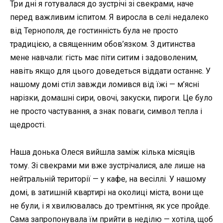
Три дні я готувалася до зустрічі зі свекрами, наче
перед важливим іспитом. Я виросла в селі недалеко
від Тернополя, де гостинність була не просто
традицією, а священним обов’язком. З дитинства
мене навчали: гість має піти ситим і задоволеним,
навіть якщо для цього доведеться віддати останнє. У
нашому домі стіл завжди ломився від їжі — м’ясні
нарізки, домашні сири, овочі, закуски, пироги. Це було
не просто частування, а знак поваги, символ тепла і
щедрості.
Наша донька Олеся вийшла заміж кілька місяців
тому. Зі свекрами ми вже зустрічалися, але лише на
нейтральній території — у кафе, на весіллі. У нашому
домі, в затишній квартирі на околиці міста, вони ще
не були, і я хвилювалась до тремтіння, як усе пройде.
Сама запропонувала їм прийти в неділю — хотіла, щоб