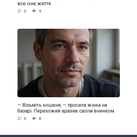
все їхнє життя.
0
9
— Візьміть кошеня, — просила жінка на
базарі. Перехожий вразив своїм вчинком.
0
8