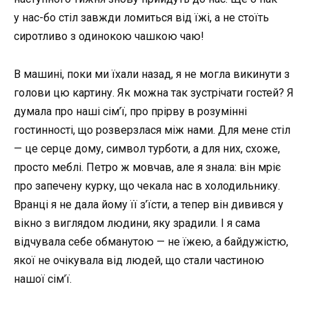
у нас-бо стіл завжди ломиться від їжі, а не стоїть
сиротливо з одинокою чашкою чаю!
В машині, поки ми їхали назад, я не могла викинути з
голови цю картину. Як можна так зустрічати гостей? Я
думала про наші сім’ї, про прірву в розумінні
гостинності, що розверзлася між нами. Для мене стіл
— це серце дому, символ турботи, а для них, схоже,
просто меблі. Петро ж мовчав, але я знала: він мріє
про запечену курку, що чекала нас в холодильнику.
Вранці я не дала йому її з’їсти, а тепер він дивився у
вікно з виглядом людини, яку зрадили. І я сама
відчувала себе обманутою — не їжею, а байдужістю,
якої не очікувала від людей, що стали частиною
нашої сім’ї.