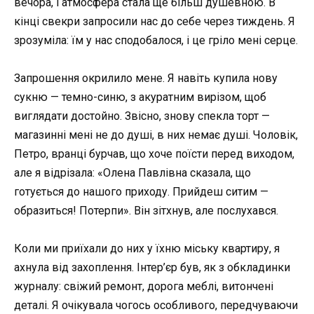
вечора, і атмосфера стала ще більш душевною. В
кінці свекри запросили нас до себе через тиждень. Я
зрозуміла: їм у нас сподобалося, і це гріло мені серце.
Запрошення окрилило мене. Я навіть купила нову
сукню — темно-синю, з акуратним вирізом, щоб
виглядати достойно. Звісно, знову спекла торт —
магазинні мені не до душі, в них немає душі. Чоловік,
Петро, вранці бурчав, що хоче поїсти перед виходом,
але я відрізала: «Олена Павлівна сказала, що
готується до нашого приходу. Прийдеш ситим —
образиться! Потерпи». Він зітхнув, але послухався.
Коли ми приїхали до них у їхню міську квартиру, я
ахнула від захоплення. Інтер’єр був, як з обкладинки
журналу: свіжий ремонт, дорога меблі, витончені
деталі. Я очікувала чогось особливого, передчуваючи