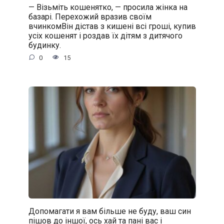
— Візьміть кошенятко, — просила жінка на
базарі. Перехожий вразив своїм
вчинкомВін дістав з кишені всі гроші, купив
усіх кошенят і роздав їх дітям з дитячого
будинку.
0
15
Допомагати я вам більше не буду, ваш син
пішов до іншої, ось хай та пані вас і