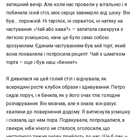
затишний вечір. Але коли нас провели у вітальню і я
побачила їхній стіл, моє серце завмерло від шоку. Він
був… порожній. Ні тарілок, ні серветок, ні натяку на
частування. «Чай або кава?» — запитала свекруха з
легкою усмішкою, наче це було само собою
зрозумілим. Єдиним частуванням був мій торт, який
вона похвалила і попросила рецепт. Чай з шматком
торта — оце і був наш «бенкет».
Я дивилася на цей голий стіл і відчувала, як
всередині росте клубок образи і здивування. Петро
сидів поруч, і я бачила, як у його очах тліє голодне
розчарування. Він мовчав, але я знала: він рахує
хвилини до повернення додому. Я витиснула усмішку
і сказала, що нам пора. Подякували, попрощалися, а
свекри, ніби нічого не сталося, оголосили, що
наступного тижня знову прийдуть до нас. Ще б пак —