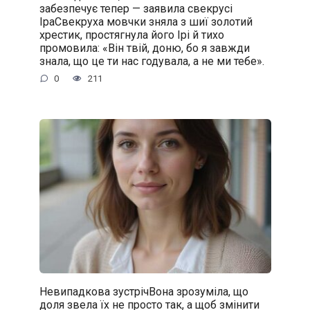
забезпечує тепер — заявила свекрусі
ІраСвекруха мовчки зняла з шиї золотий
хрестик, простягнула його Ірі й тихо
промовила: «Він твій, доню, бо я завжди
знала, що це ти нас годувала, а не ми тебе».
0
211
Невипадкова зустрічВона зрозуміла, що
доля звела їх не просто так, а щоб змінити