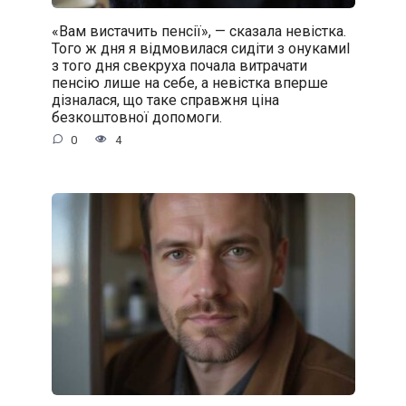
«Вам вистачить пенсії», — сказала невістка.
Того ж дня я відмовилася сидіти з онукамиІ
з того дня свекруха почала витрачати
пенсію лише на себе, а невістка вперше
дізналася, що таке справжня ціна
безкоштовної допомоги.
0
4