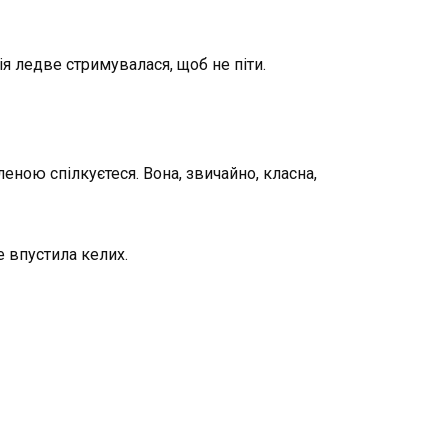
я ледве стримувалася, щоб не піти.
леною спілкуєтеся. Вона, звичайно, класна,
е впустила келих.