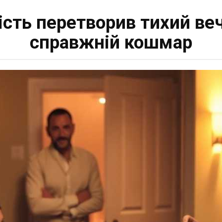
ість перетворив тихий веч
справжній кошмар