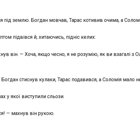
я під землю. Богдан мовчав, Тарас котивив очима, а Соломі
том підвівся й, хитаючись, підніс келих:
ув він. — Хоча, якщо чесно, я не розумію, як ви взагалі з О
, Богдан стиснув кулаки, Тарас подавився, а Соломія мало н
чах у якої виступили сльози.
ся! — махнув він рукою.