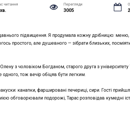
ас читання
Перегляди
О
 хв.
3005
2
давнього підвищення. Я продумала кожну дрібницю: меню, в
гось простого, але душевного — зібрати близьких, посміятис
Олену з чоловіком Богданом, старого друга з університету 
е одного, тож вечір обіцяв бути легким.
акуски: канапки, фаршировані печериці, сири. Гості прийшли
єю обговорювали подорожі, Тарас розповідав кумедні історі