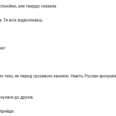
спокійно, але твердо сказала:
. Ти всіх відволікаєш.
лю!
тало тихо, як перед грозивою хвилею. Навіть Руслан зрозумів
нулася до друзів.
 прийде.