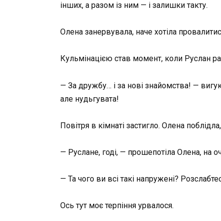
інших, а разом із ним — і залишки такту.
Олена занервувала, наче хотіла провалитис
Кульмінацією став момент, коли Руслан рап
— За дружбу… і за нові знайомства! — вигукн
але нудьгувата!
Повітря в кімнаті застигло. Олена поблідла
— Руслане, годі, — прошепотіла Олена, на о
— Та чого ви всі такі напружені? Розслабте
Ось тут моє терпіння урвалося.