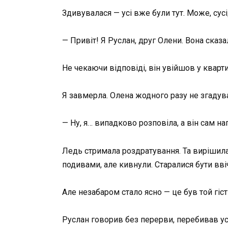
Здивувалася — усі вже були тут. Може, сус
— Привіт! Я Руслан, друг Олени. Вона сказ
Не чекаючи відповіді, він увійшов у кварти
Я завмерла. Олена жодного разу не згадува
— Ну, я… випадково розповіла, а він сам н
Ледь стримала роздратування. Та вирішила 
подивами, але кивнули. Старалися бути вв
Але незабаром стало ясно — це був той гіст
Руслан говорив без перерви, перебивав ус