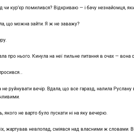
ід чи кур’єр помилився? Відкриваю — і бачу незнайомця, як
ала, що можна зайти. Я ж не заважу?
ру.
ла про нього. Кинула на неї пильне питання в очах — вона о
апросився…
не руйнувати вечір. Вдала, що все гаразд, налила Руслану 
ічливими.
ь, якого не варто було пускати ні на яку вечерю.
іх, жартував невпопад, сміявся над власними ж словами. В