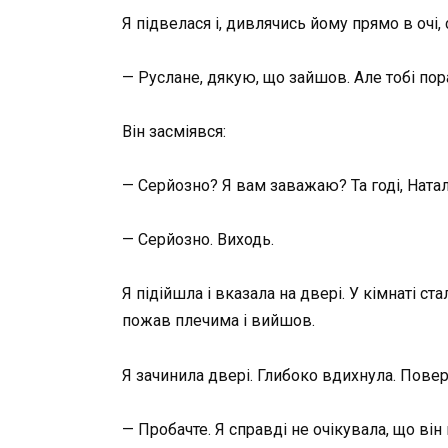
Я підвелася і, дивлячись йому прямо в очі, 
— Руслане, дякую, що зайшов. Але тобі пора
Він засміявся:
— Серйозно? Я вам заважаю? Та годі, Ната
— Серйозно. Виходь.
Я підійшла і вказала на двері. У кімнаті с
пожав плечима і вийшов.
Я зачинила двері. Глибоко вдихнула. Повер
— Пробачте. Я справді не очікувала, що він