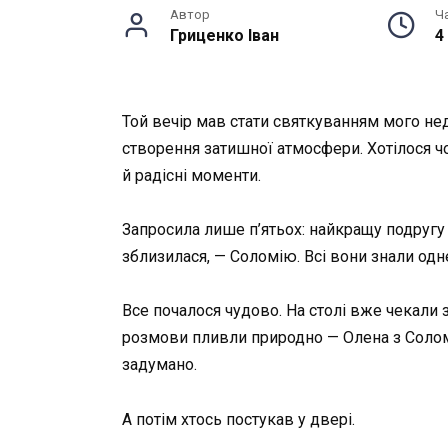
Автор
Ч
Гриценко Іван
4
Той вечір мав стати святкуванням мого не
створення затишної атмосфери. Хотілося чо
й радісні моменти.
Запросила лише п’ятьох: найкращу подругу 
зблизилася, — Соломію. Всі вони знали одн
Все почалося чудово. На столі вже чекали з
розмови пливли природно — Олена з Соломі
задумано.
А потім хтось постукав у двері.