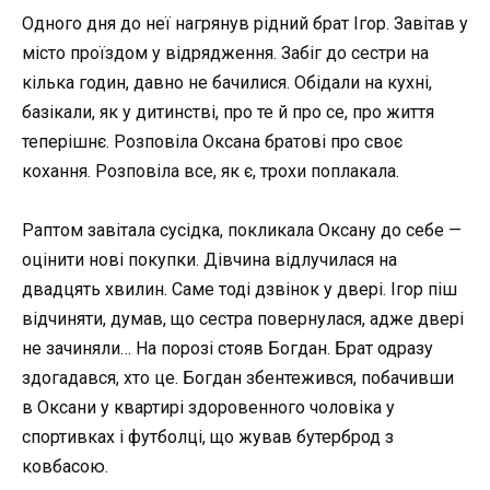
Одного дня до неї нагрянув рідний брат Ігор. Завітав у
місто проїздом у відрядження. Забіг до сестри на
кілька годин, давно не бачилися. Обідали на кухні,
базікали, як у дитинстві, про те й про се, про життя
теперішнє. Розповіла Оксана братові про своє
кохання. Розповіла все, як є, трохи поплакала.
Раптом завітала сусідка, покликала Оксану до себе —
оцінити нові покупки. Дівчина відлучилася на
двадцять хвилин. Саме тоді дзвінок у двері. Ігор піш
відчиняти, думав, що сестра повернулася, адже двері
не зачиняли… На порозі стояв Богдан. Брат одразу
здогадався, хто це. Богдан збентежився, побачивши
в Оксани у квартирі здоровенного чоловіка у
спортивках і футболці, що жував бутерброд з
ковбасою.