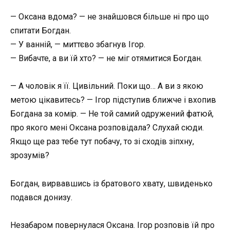
— Оксана вдома? — не знайшовся більше ні про що
спитати Богдан.
— У ванній, — миттєво збагнув Ігор.
— Вибачте, а ви їй хто? — не міг отямитися Богдан.
— А чоловік я її. Цивільний. Поки що… А ви з якою
метою цікавитесь? — Ігор підступив ближче і вхопив
Богдана за комір. — Не той самий одружений фатюй,
про якого мені Оксана розповідала? Слухай сюди.
Якщо ще раз тебе тут побачу, то зі сходів зіпхну,
зрозумів?
Богдан, вирвавшись із братового хвату, швиденько
подався донизу.
Незабаром повернулася Оксана. Ігор розповів їй про