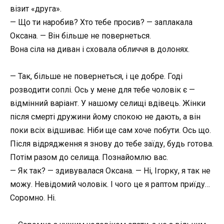
візит «друга».
— Що ти наробив? Хто тебе просив? — заплакала
Оксана. — Він більше не повернеться.
Вона сіла на диван і сховала обличчя в долонях.
— Так, більше не повернеться, і це добре. Годі
розводити соплі. Ось у мене для тебе чоловік є —
відмінний варіант. У нашому селищі вдівець. Жінки
після смерті дружини йому спокою не дають, а він
поки всіх відшиває. Ніби ще сам хоче побути. Ось що.
Після відрядження я знову до тебе заїду, будь готова.
Потім разом до селища. Познайомлю вас.
— Як так? — здивувалася Оксана. — Ні, Ігорку, я так не
можу. Невідомий чоловік. І чого це я раптом приїду…
Соромно. Ні.