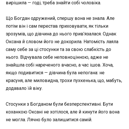
вирішила — годі, треба знайти собі чоловіка.
Що Богдан одружений, спершу вона не знала. Але
потім він і сам перестав приховувати, як тільки
зрозумів, що дівчина до нього прив’язалася. Однак
Оксана й словом його не докорила. Натомість лаяла
саму себе за ці стосунки та за свою слабкість до
нього. Відчувала себе неповноцінною, адже не
знайшла собі нареченого вчасно, а час ішов. Хоча,
якщо подивитися — дівчина була непогана: не
красуня, але миловидна, трохи пухкенька, що, мабуть,
додавало їй віку.
Стосунки з Богданом були безперспективні. Бути
коханкою Оксані не хотілося, але й кинути його вона
не могла. Лячно було залишитися самій.