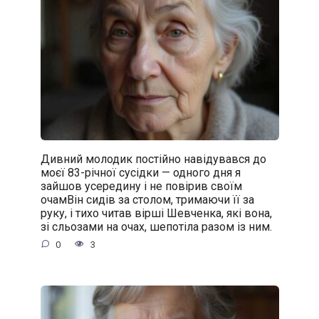
Дивний молодик постійно навідувався до
моєї 83-річної сусідки — одного дня я
зайшов усередину і не повірив своїм
очамВін сидів за столом, тримаючи її за
руку, і тихо читав вірші Шевченка, які вона,
зі сльозами на очах, шепотіла разом із ним.
0
3