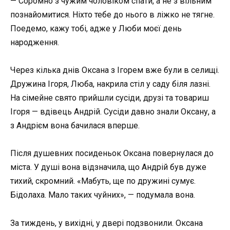
— Соромно з чужим чоловіком спати, а не з вільним
познайомитися. Ніхто тебе до нього в ліжко не тягне.
Поедемо, кажу тобі, адже у Люби моєї день
народження.
Через кілька днів Оксана з Ігорем вже були в селищі.
Дружина Ігоря, Люба, накрила стіл у саду біля лазні.
На сімейне свято прийшли сусіди, друзі та товариш
Ігоря — вдівець Андрій. Сусіди давно знали Оксану, а
з Андрієм вона бачилася вперше.
Після душевних посиденьок Оксана повернулася до
міста. У душі вона відзначила, що Андрій був дуже
тихий, скромний. «Мабуть, ще по дружині сумує.
Бідолаха. Мало таких чуйних», — подумала вона.
За тиждень, у вихідні, у двері подзвонили. Оксана