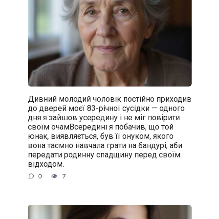
Дивний молодий чоловік постійно приходив
до дверей моєї 83-річної сусідки — одного
дня я зайшов усередину і не міг повірити
своїм очамВсередині я побачив, що той
юнак, виявляється, був її онуком, якого
вона таємно навчала грати на бандурі, аби
передати родинну спадщину перед своїм
відходом.
0
7