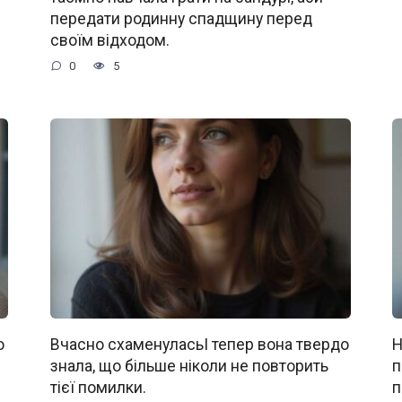
передати родинну спадщину перед
своїм відходом.
0
5
о
Вчасно схаменуласьІ тепер вона твердо
Н
знала, що більше ніколи не повторить
п
тієї помилки.
п