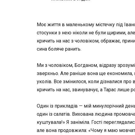
Моє життя в маленькому містечку під Івано
стосунки з нею ніколи не були щирими, але д
кричить на нас з чоловіком, ображає, прини
сина боляче ранить.
Ми з чоловіком, Богданом, відразу зрозумі
зверхньо. Але раніше вона ще економила, н
уколів. Все змінилося, коли дізналися про в
кричить на нас, звинувачує, а Тарас лише р
Один із прикладів — мій минулорічний день
один із салатів. Вихована людина промовчал
куштувала!» Я заніміла. Гості переглядалис
але вона продовжила: «Чому я маю мовчати? 