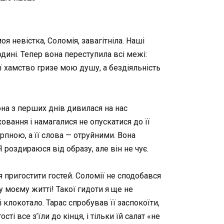
 невістка, Соломія, завагітніла. Наші
одині. Тепер вона переступила всі межі:
Її хамство гризе мою душу, а бездіяльність
она з перших днів дивилася на нас
вання і намагалися не опускатися до її
терпною, а її слова — отруйними. Вона
 роздираюся від образу, але він не чує.
я пригостити гостей. Соломії не сподобався
у моєму житті! Такої гидоти я ще не
 клокотало. Тарас спробував її заспокоїти,
 все з’їли до кінця, і тільки їй салат «не