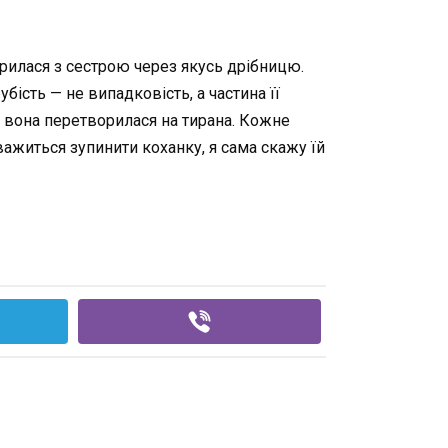
варилася з сестрою через якусь дрібницю.
рубість — не випадковість, а частина її
в» вона перетворилася на тирана. Кожне
важиться зупинити коханку, я сама скажу їй