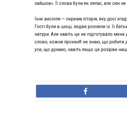
зайшов». Її слова були як ляпас, але син не
Їхнє весілля — окрема історія, яку досі зг
Гості були в шоці, ледве розняли їх. Її батьк
натури. Але навіть це не підготувало мене
слово, кожна проханЯ не знаю, що робити д
усе, що думаю, навіть якщо це розірве наші