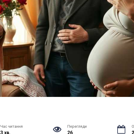
Час читання
Перегляди
О
3 хв.
26
2