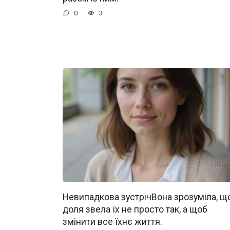
0
3
Невипадкова зустрічВона зрозуміла, щ
доля звела їх не просто так, а щоб
змінити все їхнє життя.