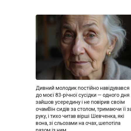
Дивний молодик постійно навідувався
до моєї 83-річної сусідки — одного дня
зайшов усередину і не повірив своїм
очамВін сидів за столом, тримаючи її з
руку, і тихо читав вірші Шевченка, які
вона, зі сльозами на очах, шепотіла
разом із ним.