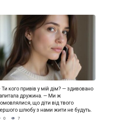
 Ти кого привів у мій дім? — здивовано
апитала дружина. — Ми ж
омовлялися, що діти від твого
ершого шлюбу з нами жити не будуть.
0
7