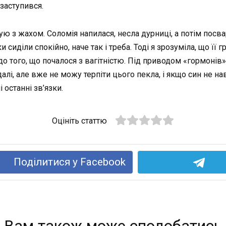
 заступився.
адую з жахом. Соломія напилася, несла дурниці, а потім пос
и сиділи спокійно, наче так і треба. Тоді я зрозуміла, що її г
 до того, що почалося з вагітністю. Під приводом «гормоні
алі, але вже не можу терпіти цього пекла, і якщо син не на
 останні зв’язки.
Оцініть статтю
Поділитися у Facebook