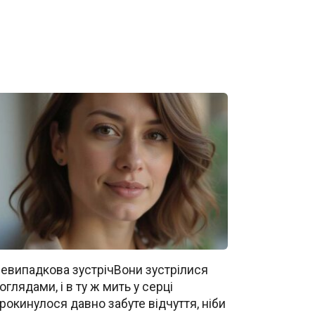
евипадкова зустрічВони зустрілися
оглядами, і в ту ж мить у серці
рокинулося давно забуте відчуття, ніби