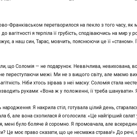
во-Франківськом перетворилося на пекло з того часу, як моя
о вагітності я терпіла її грубість, сподіваючись на мир у р
жує, а наш син, Тарас, мовчить, пояснюючи це її «станом». 
ли, що Соломія — не подарунок. Неввічлива, невихована, в
е переступаючи межі. Ми не з вищого світу, але маємо вихо
агітність. Ніби хтось зірвав з неї маску: Соломія стала нес
озводить руками: «Вона ж у положенні, її треба шанувати». Я
 народження. Я накрила стіл, готувала цілий день, старалас
а б, але вона схопилася й оголосила: «Це найгірший салат 
я, мені було боляче й соромно. Я промовчала, але всередині
Це моє право сказати, що це несмажа страва!» До речі, гості