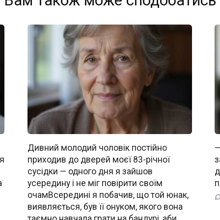
Вам також може сподобатись
Дивний молодий чоловік постійно
—
 я
приходив до дверей моєї 83-річної
з
сусідки — одного дня я зайшов
д
а
усередину і не міг повірити своїм
п
очамВсередині я побачив, що той юнак,
виявляється, був її онуком, якого вона
таємно навчала грати на бандурі, аби