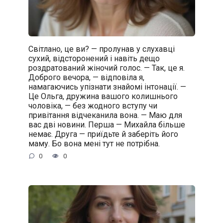
Світлано, це ви? — пролунав у слухавці
сухий, відсторонений і навіть дещо
роздратований жіночий голос. — Так, це я.
Доброго вечора, — відповіла я,
намагаючись упізнати знайомі інтонації. —
Це Ольга, дружина вашого колишнього
чоловіка, — без жодного вступу чи
привітання відчеканила вона. — Маю для
вас дві новини. Перша — Михайла більше
немає. Друга — приїдьте й заберіть його
маму. Бо вона мені тут не потрібна.
0
0