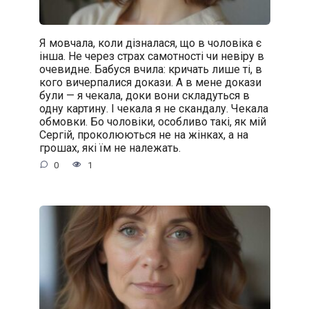
Я мовчала, коли дізналася, що в чоловіка є
інша. Не через страх самотності чи невіру в
очевидне. Бабуся вчила: кричать лише ті, в
кого вичерпалися докази. А в мене докази
були — я чекала, доки вони складуться в
одну картину. І чекала я не скандалу. Чекала
обмовки. Бо чоловіки, особливо такі, як мій
Сергій, проколюються не на жінках, а на
грошах, які їм не належать.
0
1