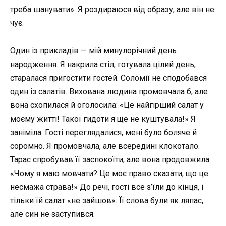
треба шанувати». Я роздираюся від образу, але він не
чує.
Один із прикладів — мій минулорічний день
народження. Я накрила стіл, готувала цілий день,
старалася пригостити гостей. Соломії не сподобався
один із салатів. Вихована людина промовчала б, але
вона схопилася й оголосила: «Це найгірший салат у
моєму житті! Такої гидоти я ще не куштувала!» Я
заніміла. Гості переглядалися, мені було боляче й
соромно. Я промовчала, але всередині клокотало.
Тарас спробував її заспокоїти, але вона продовжила:
«Чому я маю мовчати? Це моє право сказати, що це
несмажа страва!» До речі, гості все з’їли до кінця, і
тільки їй салат «не зайшов». Її слова були як ляпас,
але син не заступився.