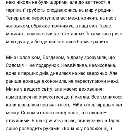
нею ніколи не були щирими, але до вагітності я
терпіла її грубість, сподіваючись на мир у родині.
Тепер вона переступила всі межі: кричить на нас з
чоловіком, ображає, принижує, а наш син, Тарас,
мовчить, пояснюючи це її «станом». Її хамство гризе
мою душу, а бездіяльність сина боляче ранить.
Ми з чоловіком, Богданом, відразу зрозуміли, що
Соломія — не подарунок. Неввічлива, невихована,
вона з перших днів дивилася на нас зверхньо. Але
раніше вона ще економила, не переступаючи межі.
Ми не з вищого світу, але маємо виховання і
намагалися не опускатися до її уколів. Все змінилося,
коли дізналися про вагітність. Ніби хтось зірвав з неї
маску: Соломія стала нестерпною, а її слова —
отруйними. Вона кричить на нас, звинувачує, а Тарас
лише розводить руками: «Вона ж у положенні, її