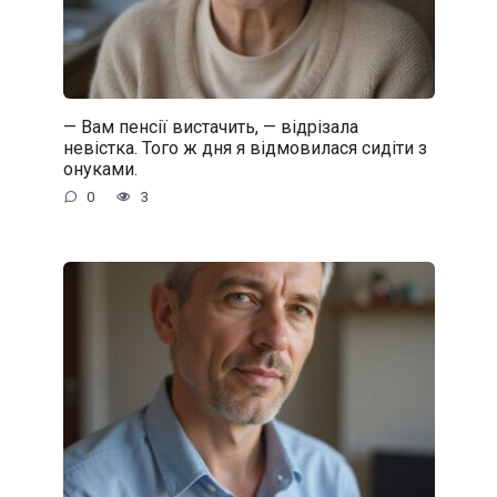
— Вам пенсії вистачить, — відрізала
невістка. Того ж дня я відмовилася сидіти з
онуками.
0
3