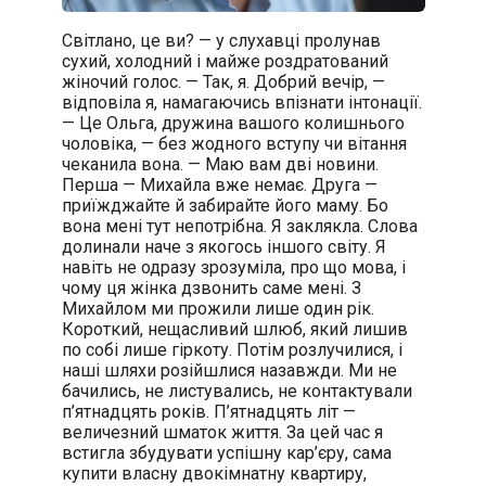
Світлано, це ви? — у слухавці пролунав
сухий, холодний і майже роздратований
жіночий голос. — Так, я. Добрий вечір, —
відповіла я, намагаючись впізнати інтонації.
— Це Ольга, дружина вашого колишнього
чоловіка, — без жодного вступу чи вітання
чеканила вона. — Маю вам дві новини.
Перша — Михайла вже немає. Друга —
приїжджайте й забирайте його маму. Бо
вона мені тут непотрібна. Я заклякла. Слова
долинали наче з якогось іншого світу. Я
навіть не одразу зрозуміла, про що мова, і
чому ця жінка дзвонить саме мені. З
Михайлом ми прожили лише один рік.
Короткий, нещасливий шлюб, який лишив
по собі лише гіркоту. Потім розлучилися, і
наші шляхи розійшлися назавжди. Ми не
бачились, не листувались, не контактували
п’ятнадцять років. П’ятнадцять літ —
величезний шматок життя. За цей час я
встигла збудувати успішну кар’єру, сама
купити власну двокімнатну квартиру,