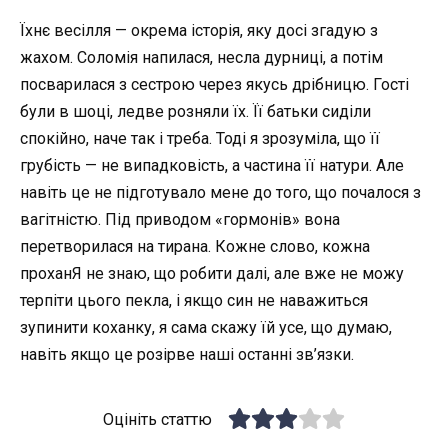
Їхнє весілля — окрема історія, яку досі згадую з
жахом. Соломія напилася, несла дурниці, а потім
посварилася з сестрою через якусь дрібницю. Гості
були в шоці, ледве розняли їх. Її батьки сиділи
спокійно, наче так і треба. Тоді я зрозуміла, що її
грубість — не випадковість, а частина її натури. Але
навіть це не підготувало мене до того, що почалося з
вагітністю. Під приводом «гормонів» вона
перетворилася на тирана. Кожне слово, кожна
проханЯ не знаю, що робити далі, але вже не можу
терпіти цього пекла, і якщо син не наважиться
зупинити коханку, я сама скажу їй усе, що думаю,
навіть якщо це розірве наші останні зв’язки.
Оцініть статтю