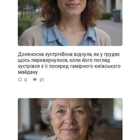
Доленосна зустрічВона відчула, як у грудях
щось перевернулося, коли його погляд
зустрівся з її посеред гамірного київського
майдану.
0
21