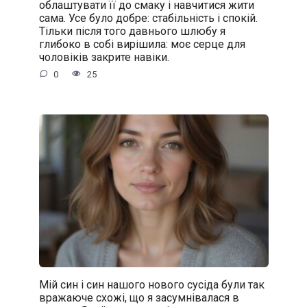
облаштувати її до смаку і навчитися жити
сама. Усе було добре: стабільність і спокій.
Тільки після того давнього шлюбу я
глибоко в собі вирішила: моє серце для
чоловіків закрите навіки.
0
25
Мій син і син нашого нового сусіда були так
вражаюче схожі, що я засумнівалася в