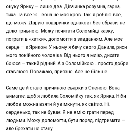
онуку Ярику — лише два. Дівчинка розумна, гарна,
тиха. Та все ж… вона не моя кров. Так, я роблю все,
що можу. Дарую подарунки однакові, без образи, не
ділю гривнею. Можу почитати Соломійці казку,
пограти в «хатки», допомогти з завданням. Але моє
серце — з Яриком. У ньому я бачу свого Данила, риси
мого покійного чоловіка. Від нього я млію, дихати
боюся — такий рідний. А з Соломійкою… просто добре
ставлюся. Поважаю, приязно. Але не більше.
Саме це й стало причиною сварки з Оленою. Вона
вимагає, щоб я любила Соломійку так, як Ярика. Ніби
любов можна взяти й увімкнути, як світло. Ні,
серденько, так не буває. Я не вмію грати перед
людьми. Можу допомогти, бути поряд, підтримати —
але брехати не стану.