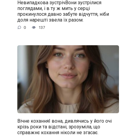
Невипадкова зустрічВони зустрілися
поглядами, і в ту ж мить у серці
прокинулося давно забуте відчуття, ніби
доля нарешті звела їх разом.
0
137
Вічне коханняІ вона, дивлячись у його очі
крізь роки та відстані, зрозуміла, що
справжнє кохання ніколи не згасає.