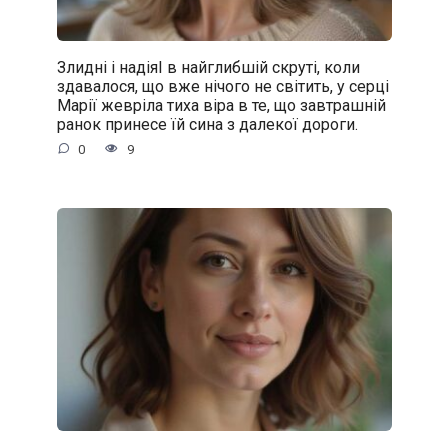
Злидні і надіяІ в найглибшій скруті, коли
здавалося, що вже нічого не світить, у серці
Марії жевріла тиха віра в те, що завтрашній
ранок принесе їй сина з далекої дороги.
0
9