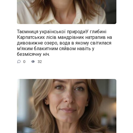
Таємниця української природиУ глибині
Карпатських лісів мандрівник натрапив на
дивовижне озеро, вода в якому світилася
м’яким блакитним сяйвом навіть у
безмісячну ніч.
0
32