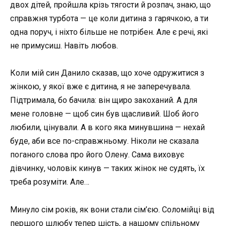
двох дітей, пройшла крізь тягости й розпач, знаю, що
справжня турбота — це коли дитина з гарячкою, а ти
одна поруч, і ніхто більше не потрібен. Але є речі, які
не примусиш. Навіть любов.
Коли мій син Данило сказав, що хоче одружитися з
жінкою, у якої вже є дитина, я не заперечувала.
Підтримала, бо бачила: він щиро закоханий. А для
мене головне — щоб син був щасливий. Шоб його
любили, цінували. А в кого яка минувшина — нехай
буде, аби все по-справжньому. Ніколи не сказала
поганого слова про його Олену. Сама виховує
дівчинку, чоловік кинув — таких жінок не судять, їх
треба розуміти. Але…
Минуло сім років, як вони стали сім’єю. Соломійці від
першого шлюбу тепер шість, а нашому спільному