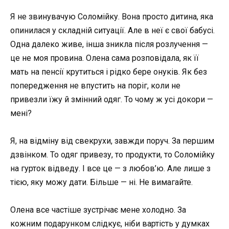
Я не звинувачую Соломійку. Вона просто дитина, яка
опинилася у складній ситуації. Але в неї є свої бабусі.
Одна далеко живе, інша зникла після розлучення —
це не моя провина. Олена сама розповідала, як її
мать на пенсії крутиться і рідко бере онуків. Як без
попередження не впустить на поріг, коли не
привезли їжу й змінний одяг. То чому ж усі докори —
мені?
Я, на відміну від свекрухи, завжди поруч. За першим
дзвінком. То одяг привезу, то продукти, то Соломійку
на гурток відведу. І все це — з любов’ю. Але лише з
тією, яку можу дати. Більше — ні. Не вимагайте.
Олена все частіше зустрічає мене холодно. За
кожним подарунком слідкує, ніби вартість у думках