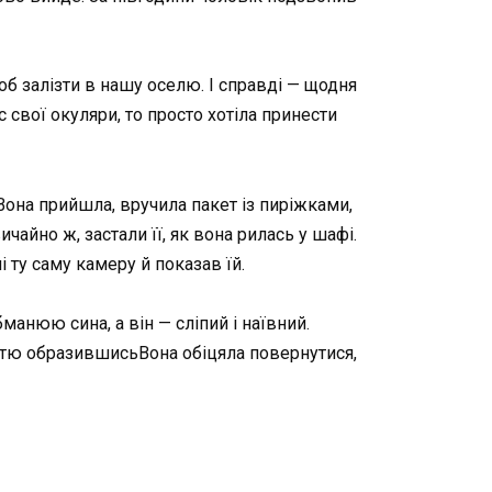
об залізти в нашу оселю. І справді — щодня
с свої окуляри, то просто хотіла принести
 Вона прийшла, вручила пакет із пиріжками,
ичайно ж, застали її, як вона рилась у шафі.
 ту саму камеру й показав їй.
манюю сина, а він — сліпий і наївний.
істю образившисьВона обіцяла повернутися,