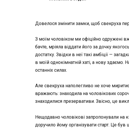
Довелося змінити замки, щоб свекруха пер
З моїм чоловіком ми офіційно одружені вже 
бачте, мріяла віддати його за дочку якогос
достатку. Звідки в неї такі амбіції — загад
в моїй однокімнатній хаті, а нову здаємо. 
останніх силах.
Але свекруха наполегливо не хоче миритися
вражають: знаходила на чоловікових сорочк
знаходилися презервативи. Звісно, це викл
Нещодавно чоловікові запропонували на кіл
доручило йому організувати старт. Це був 