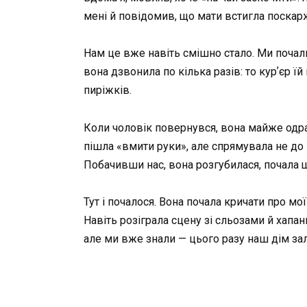
мені й повідомив, що мати встигла поскарж
Нам це вже навіть смішно стало. Ми почали
вона дзвонила по кілька разів: то курʼєр ї
пиріжків.
Коли чоловік повернувся, вона майже одраз
пішла «вмити руки», але спрямувала не до ва
Побачивши нас, вона розгубилася, почала щ
Тут і почалося. Вона почала кричати про мо
Навіть розіграла сцену зі сльозами й хап
але ми вже знали — цього разу наш дім з