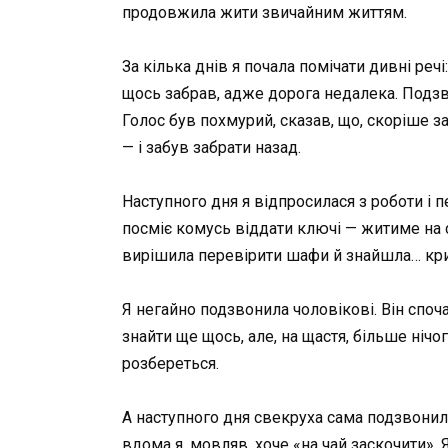
продовжила жити звичайним життям.
За кілька днів я почала помічати дивні реч
щось забрав, адже дорога недалека. Подзво
Голос був похмурий, сказав, що, скоріше з
— і забув забрати назад.
Наступного дня я відпросилася з роботи і 
посміє комусь віддати ключі — житиме на сх
вирішила перевірити шафи й знайшла… крих
Я негайно подзвонила чоловікові. Він споча
знайти ще щось, але, на щастя, більше ніч
розбереться.
А наступного дня свекруха сама подзвонила
вдома я, мовляв, хоче «на чай заскочити».