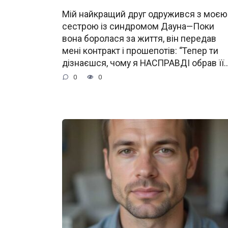
Мій найкращий друг одружився з моєю
сестрою із синдромом Дауна—Поки
вона боролася за життя, він передав
мені контракт і прошепотів: “Тепер ти
дізнаєшся, чому я НАСПРАВДІ обрав її…
0
0