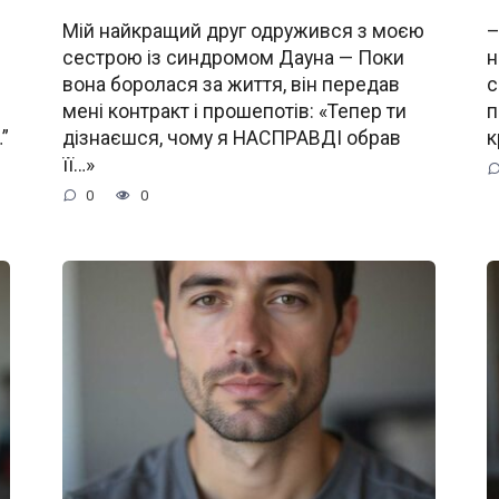
Мій найкращий друг одружився з моєю
–
сестрою із синдромом Дауна — Поки
н
вона боролася за життя, він передав
с
мені контракт і прошепотів: «Тепер ти
п
”
дізнаєшся, чому я НАСПРАВДІ обрав
к
її…»
0
0