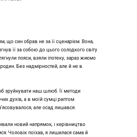
, що син обрав не за її сценарієм. Вона,
ягнув її за собою до цього солодкого світу
атягнули пояси, взяли іпотеку, зараз жиємо
 родин. Без надмірностей, але й не в
роб зруйнувати наш шлюб. Її методи
их духів, а в моїй сумці раптом
зʼясовувалося, але осад лишався.
ривали новий напрямок, і керівництво
ся. Чоловік поїхав, я лишилася сама й