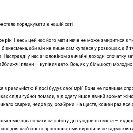
естала порядкувати в нашій хаті.
рік. І весь цей час його мати наче не може змиритися з тим
ь бізнесмена, аби він не лише сам купався у розкошах, а й т
ка. Насправді у нас з чоловіком звичайні доходи: спочатку з
Найближчі плани — купівля авто. Все, як у більшості молодих
 з реальністю й досі будує свої мрії. Вона не полишає сп
ах сліди губної помади, від одягу йшов явний аромат жіноч
икало сварки, недовіру, розбірки. На щастя, кожен раз все 
ька місяців поїхати на роботу до сусіднього міста — відк
шанс для карʼєрного зростання, і ми вирішили не відмовляти