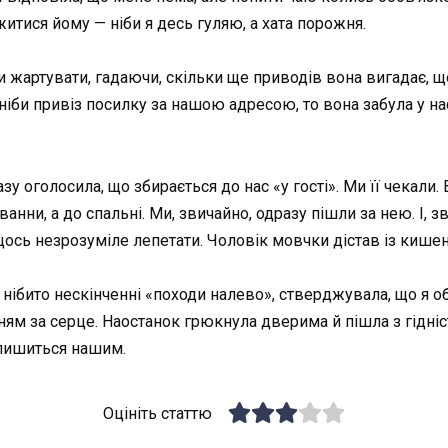
итися йому — ніби я десь гуляю, а хата порожня.
 жартувати, гадаючи, скільки ще приводів вона вигадає, щ
й ніби привіз посилку за нашою адресою, то вона забула у на
у оголосила, що збирається до нас «у гості». Ми її чекали.
нни, а до спальні. Ми, звичайно, одразу пішли за нею. І, зв
ось незрозуміле лепетати. Чоловік мовчки дістав із кишені
ї нібито нескінченні «походи налево», стверджувала, що я об
анням за серце. Наостанок грюкнула дверима й пішла з гідн
алишиться нашим.
Оцініть статтю