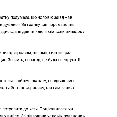
очатку подумала, що чоловік заїзджав і
відувався. За годину він передзвонив.
їздкою, він дав їй ключі «на всяк випадок»
кові пригрозила, що якщо він ще раз
х. Значить, справді, це була свекруха. Я
Я ретельно обшукала хату, сподіваючись
екати його повернення, він сам із нею
 потрапити до хати. Поцікавилася, чи
ково вийде. За півгодини чоловік подзвонив