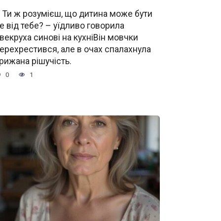
 Ти ж розумієш, що дитина може бути
е від тебе? – уїдливо говорила
векруха синові на кухніВін мовчки
ерехрестився, але в очах спалахнула
рижана рішучість.
0
1