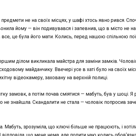
і: предмети не на своїх місцях, у шафі хтось явно рився. Сп
нила йому — він подивувався і запевнив, що в місто не на
а все, це була його мати. Колись, перед нашою спільною по
першим ділом викликала майстра для заміни замків. Чолові
одовому майданчику. Ввечері усе в хаті було на своїх місця
ітну відеокамеру, заховану на верхній полиці.
тку замовк, а потім почав сміятися — мабуть, був у шоці. 
ого не знайшла. Скандалити не стала — чоловік попросив зач
. Мабуть, зрозуміла, що ключі більше не працюють, і хотіла
 Я відповіла, що мене нема, але попити чаю колись обовʼяз