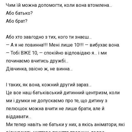
Чим їй можна допомогти, коли вона втомлена…
Або батько?
Або брат?
Або хто завгодно з тих, кого ти знаєш…
— А я не повинна!!! Мені лише 10!!! — вибухає вона.
— Тобі ВЖЕ 10, — спокійно відповідаю я… і ми
починаємо вчитись дружбі…
Дівчинка, звісно ж, не винна…
І таких, як вона, кожний другий зараз…
Це все наш батьківський дитинний центризм, коли
ми і думки не допускаємо про те, що дитину з
пелюшок можна вчити не лише брати, але й
віддавати…
Ми тепер навіть не батьки у них, а якісь аніматори, які