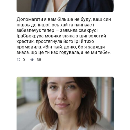
Допомагати я вам більше не буду, ваш син
пішов до іншої, ось хай та пані вас і
забезпечує тепер — заявила свекрусі
ІраСвекруха мовчки зняла з шиї золотий
хрестик, простягнула його Ірі й тихо
промовила: «Він твій, доню, бо я завжди
знала, що це ти нас годувала, а не ми тебе».
0
38