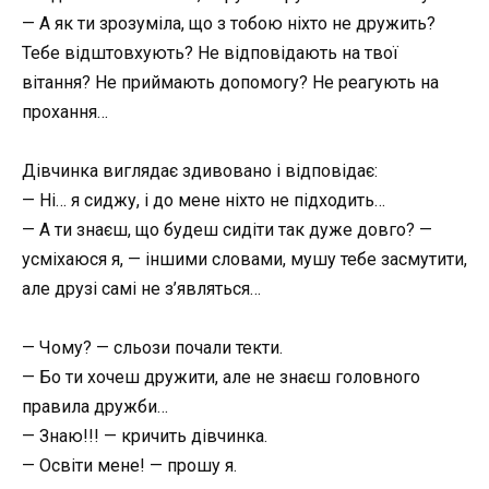
— А як ти зрозуміла, що з тобою ніхто не дружить?
Тебе відштовхують? Не відповідають на твої
вітання? Не приймають допомогу? Не реагують на
прохання…
Дівчинка виглядає здивовано і відповідає:
— Ні… я сиджу, і до мене ніхто не підходить…
— А ти знаєш, що будеш сидіти так дуже довго? —
усміхаюся я, — іншими словами, мушу тебе засмутити,
але друзі самі не з’являться…
— Чому? — сльози почали текти.
— Бо ти хочеш дружити, але не знаєш головного
правила дружби…
— Знаю!!! — кричить дівчинка.
— Освіти мене! — прошу я.