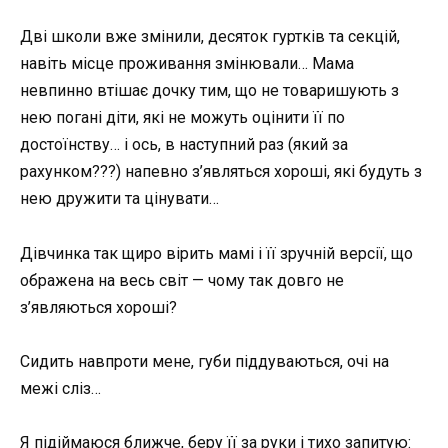
Дві школи вже змінили, десяток гуртків та секцій,
навіть місце проживання змінювали… Мама
невпинно втішає дочку тим, що не товаришують з
нею погані діти, які не можуть оцінити її по
достоїнству… і ось, в наступний раз (який за
рахунком???) напевно з’являться хороші, які будуть з
нею дружити та цінувати…
Дівчинка так щиро вірить мамі і її зручній версії, що
ображена на весь світ — чому так довго не
з’являються хороші?
Сидить навпроти мене, губи піддуваються, очі на
межі сліз…
Я підіймаюся ближче, беру її за руки і тихо запитую: