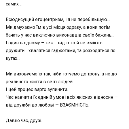
самих…
Всюдисущий егоцентризм, і я не перебільшую…
Ми дмухаємо їм в усі місця одразу, а вони потім
бачать у нас виключно виконавців своїх бажань…
І один в одному — теж… від того й не вміють
дружити… хваляться гаджетами, та розходяться по
кутах…
Ми виховуємо їх так, ніби готуємо до трону, а не до
реального життя в світі людей…
І цей процес варто зупинити.
Час навчити їх єдиній умові всіх якісних відносин —
від дружби до любові — ВЗАЄМНІСТЬ.
Давно час, друзі.