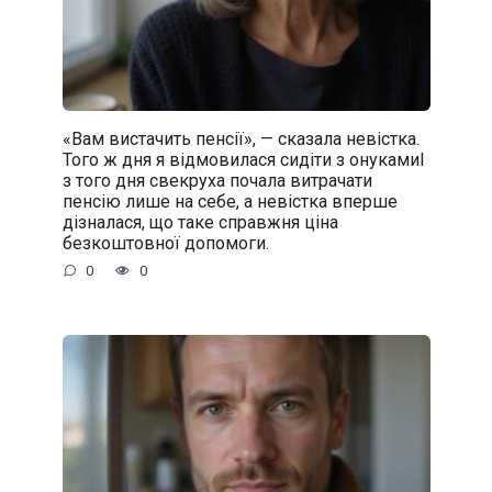
«Вам вистачить пенсії», — сказала невістка.
Того ж дня я відмовилася сидіти з онукамиІ
з того дня свекруха почала витрачати
пенсію лише на себе, а невістка вперше
дізналася, що таке справжня ціна
безкоштовної допомоги.
0
0