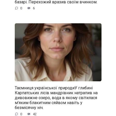
базарі. Перехожий вразив своїм вчинком.
0
6
Таємниця української природиУ глибині
Карпатських лісів мандрівник натрапив на
дивовижне озеро, вода в якому світилася
м’яким блакитним сяйвом навіть у
безмісячну ніч.
0
42