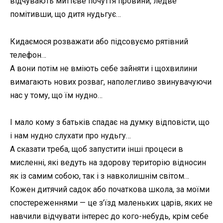
відчувають миттєве почуття провини, ледве
помітивши, що дитя нудьгує…
Кидаємося розважати або підсовуємо рятівний
телефон…
А вони потім не вміють себе зайняти і щохвилини
вимагають нових розваг, наполегливо звинувачуючи
нас у тому, що їм нудно…
І мало кому з батьків спадає на думку відповісти, що
і нам нудно слухати про нудьгу…
А сказати треба, щоб запустити інші процеси в
мисленні, які ведуть на здорову територію відносин
як із самим собою, так і з навколишнім світом…
Кожен дитячий садок або початкова школа, за моїми
спостереженнями — це з’їзд маленьких царів, яких не
навчили відчувати інтерес до кого-небудь, крім себе