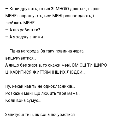
— Коли дружать, то всі ЗІ МНОЮ діляться, скрізь
МЕНЕ запрошують, все МЕНІ розповідають, і
люблять МЕНЕ…
— А що робиш ти?
— А я ходжу з ними…
— Гідна нагорода. За таку повинна черга
вишукуватися…
А якщо без жартів, то скажи мені, ВМІЄШ ТИ ЩИРО
ЦІКАВИТИСЯ ЖИТТЯМ ІНШИХ ЛЮДЕЙ…
Ну, нехай навіть не однокласників…
Розкажи мені, що любить твоя мама…
Коли вона сумує…
Запитуєш ти її, як вона почувається…