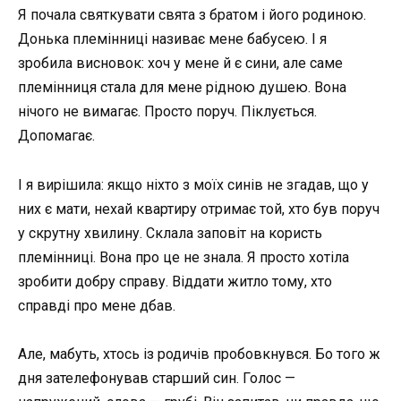
Я почала святкувати свята з братом і його родиною.
Донька племінниці називає мене бабусею. І я
зробила висновок: хоч у мене й є сини, але саме
племінниця стала для мене рідною душею. Вона
нічого не вимагає. Просто поруч. Піклується.
Допомагає.
І я вирішила: якщо ніхто з моїх синів не згадав, що у
них є мати, нехай квартиру отримає той, хто був поруч
у скрутну хвилину. Склала заповіт на користь
племінниці. Вона про це не знала. Я просто хотіла
зробити добру справу. Віддати житло тому, хто
справді про мене дбав.
Але, мабуть, хтось із родичів пробовкнувся. Бо того ж
дня зателефонував старший син. Голос —