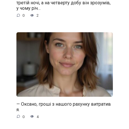
третій ночі, а на четверту добу він зрозумів,
у чому річ…
0
2
— Оксано, гроші з нашого рахунку витратив
я.
0
4