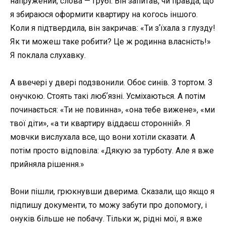
напружений, слова — грубі. Він запитав, чи правда, що
я збираюся оформити квартиру на когось іншого.
Коли я підтвердила, він закричав: «Ти зʼїхала з глузду!
Як ти можеш таке робити? Це ж родинна власність!»
Я поклала слухавку.
А ввечері у двері подзвонили. Обоє синів. З тортом. З
онучкою. Стоять такі любʼязні. Усміхаються. А потім
починається: «Ти не повинна», «она тебе вижене», «ми
твої діти», «а ти квартиру віддаєш сторонній». Я
мовчки вислухала все, що вони хотіли сказати. А
потім просто відповіла: «Дякую за турботу. Але я вже
прийняла рішення.»
Вони пішли, грюкнувши дверима. Сказали, що якщо я
підпишу документи, то можу забути про допомогу, і
онуків більше не побачу. Тільки ж, рідні мої, я вже