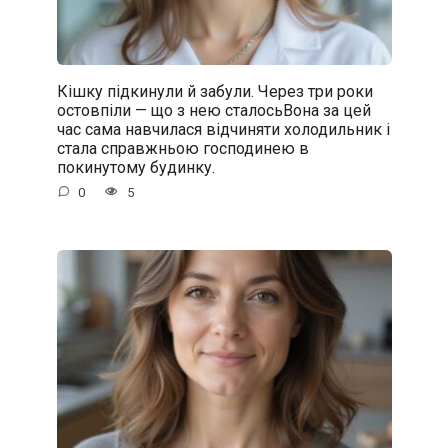
Кішку підкинули й забули. Через три роки
остовпіли — що з нею сталосьВона за цей
час сама навчилася відчиняти холодильник і
стала справжньою господинею в
покинутому будинку.
0
5