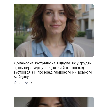
Доленосна зустрічВона відчула, як у грудях
щось перевернулося, коли його погляд
зустрівся з її посеред гамірного київського
майдану.
0
51