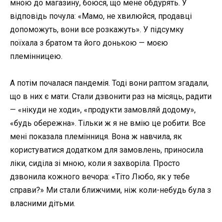
мною до магазину, боюся, що мене обдурять. У
відповідь почула: «Мамо, не хвилюйся, продавці
допоможуть, вони все розкажуть». У підсумку
поїхала з братом та його донькою — моєю
племінницею.
А потім почалася пандемія. Тоді вони раптом згадали,
що в них є мати. Стали дзвонити раз на місяць, радити
— «нікуди не ходи», «продукти замовляй додому»,
«будь обережна». Тільки ж я не вмію це робити. Все
мені показала племінниця. Вона ж навчила, як
користуватися додатком для замовлень, приносила
ліки, сиділа зі мною, коли я захворіла. Просто
дзвонила кожного вечора: «Тіто Любо, як у тебе
справи?» Ми стали ближчими, ніж коли-небудь була з
власними дітьми.