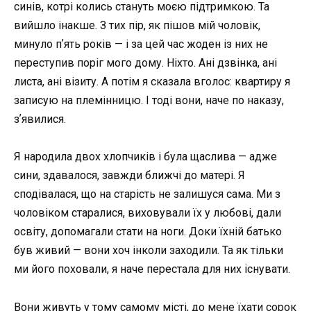
синів, котрі колись стануть моєю підтримкою. Та
вийшло інакше. З тих пір, як пішов мій чоловік,
минуло пʼять років — і за цей час жоден із них не
переступив поріг мого дому. Ніхто. Ані дзвінка, ані
листа, ані візиту. А потім я сказала вголос: квартиру я
записую на племінницю. І тоді вони, наче по наказу,
зʼявилися.
Я народила двох хлопчиків і була щаслива — адже
сини, здавалося, завжди ближчі до матері. Я
сподівалася, що на старість не залишуся сама. Ми з
чоловіком старалися, виховували їх у любові, дали
освіту, допомагали стати на ноги. Доки їхній батько
був живий — вони хоч інколи заходили. Та як тільки
ми його поховали, я наче перестала для них існувати.
Вони живуть у тому самому місті, до мене їхати сорок