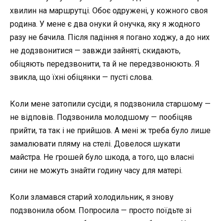
хвилин на маршрутці. Обоє одружені, у кожного своя
родина. У мене є два онуки й онучка, яку я жодного
разу не бачила. Після падіння я погано ходжу, а до них
не додзвонитися — завжди зайняті, скидають,
обіцяють передзвонити, та й не передзвонюють. Я
звикла, що їхні обіцянки — пусті слова.
Коли мене затопили сусіди, я подзвонила старшому —
не відповів. Подзвонила молодшому — пообіцяв
прийти, та так і не прийшов. А мені ж треба було лише
замалювати пляму на стелі. Довелося шукати
майстра. Не грошей було шкода, а того, що власні
сини не можуть знайти годину часу для матері.
Коли зламався старий холодильник, я знову
подзвонила обом. Попросила — просто поїдьте зі