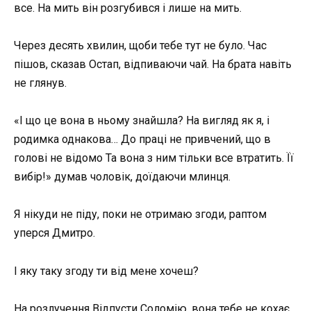
все. На мить він розгубився і лише на мить.
Через десять хвилин, щоби тебе тут не було. Час
пішов, сказав Остап, відпиваючи чай. На брата навіть
не глянув.
«І що це вона в ньому знайшла? На вигляд як я, і
родимка однакова… До праці не привчений, що в
голові не відомо Та вона з ним тільки все втратить. Її
вибір!» думав чоловік, доїдаючи млинця.
Я нікуди не піду, поки не отримаю згоди, раптом
уперся Дмитро.
І яку таку згоду ти від мене хочеш?
На розлучення Відпусти Соломію, вона тебе не кохає.