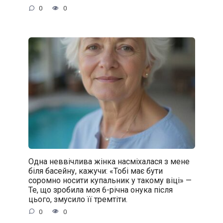
0
0
Одна неввічлива жінка насміхалася з мене
біля басейну, кажучи: «Тобі має бути
соромно носити купальник у такому віці» —
Те, що зробила моя 6-річна онука після
цього, змусило її тремтіти.
0
0