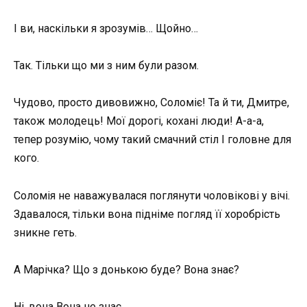
І ви, наскільки я зрозумів… Щойно…
Так. Тільки що ми з ним були разом.
Чудово, просто дивовижно, Соломіє! Та й ти, Дмитре,
також молодець! Мої дорогі, кохані люди! А-а-а,
тепер розумію, чому такий смачний стіл І головне для
кого.
Соломія не наважувалася поглянути чоловікові у вічі.
Здавалося, тільки вона підніме погляд її хоробрість
зникне геть.
А Марічка? Що з донькою буде? Вона знає?
Ні, вона Вона не знає.