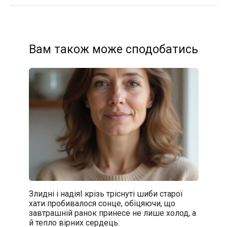
Вам також може сподобатись
Злидні і надіяІ крізь тріснуті шиби старої
хати пробивалося сонце, обіцяючи, що
завтрашній ранок принесе не лише холод, а
й тепло вірних сердець.