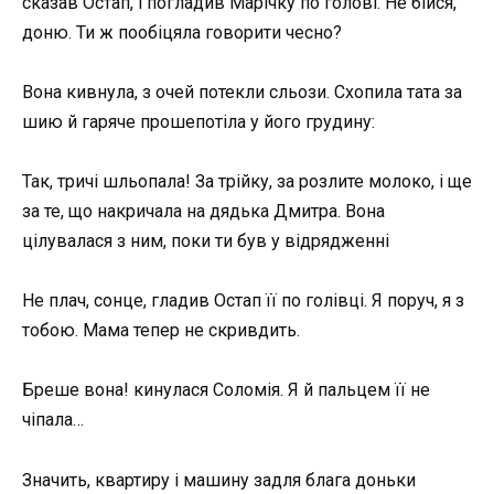
сказав Остап, і погладив Марічку по голові. Не бійся,
доню. Ти ж пообіцяла говорити чесно?
Вона кивнула, з очей потекли сльози. Схопила тата за
шию й гаряче прошепотіла у його грудину:
Так, тричі шльопала! За трійку, за розлите молоко, і ще
за те, що накричала на дядька Дмитра. Вона
цілувалася з ним, поки ти був у відрядженні
Не плач, сонце, гладив Остап її по голівці. Я поруч, я з
тобою. Мама тепер не скривдить.
Бреше вона! кинулася Соломія. Я й пальцем її не
чіпала…
Значить, квартиру і машину задля блага доньки