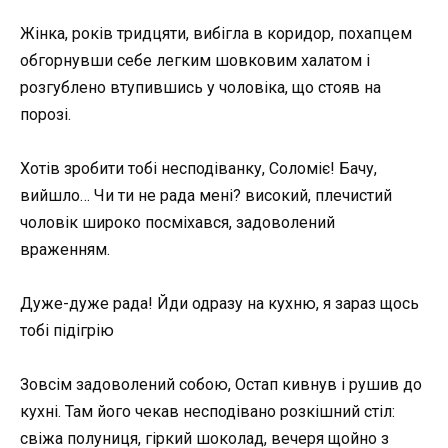
Жінка, років тридцяти, вибігла в коридор, похапцем
обгорнувши себе легким шовковим халатом і
розгублено втупившись у чоловіка, що стояв на
порозі.
Хотів зробити тобі несподіванку, Соломіє! Бачу,
вийшло… Чи ти не рада мені? високий, плечистий
чоловік широко посміхався, задоволений
враженням.
Дуже-дуже рада! Йди одразу на кухню, я зараз щось
тобі підігрію
Зовсім задоволений собою, Остап кивнув і рушив до
кухні. Там його чекав несподівано розкішний стіл:
свіжа полуниця, гіркий шоколад, вечеря щойно з