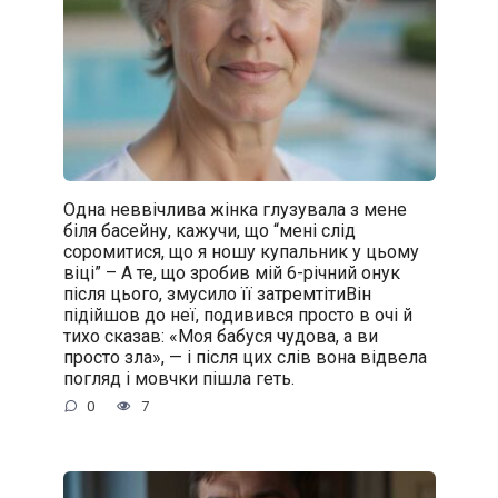
Одна неввічлива жінка глузувала з мене
біля басейну, кажучи, що “мені слід
соромитися, що я ношу купальник у цьому
віці” – А те, що зробив мій 6-річний онук
після цього, змусило її затремтітиВін
підійшов до неї, подивився просто в очі й
тихо сказав: «Моя бабуся чудова, а ви
просто зла», — і після цих слів вона відвела
погляд і мовчки пішла геть.
0
7