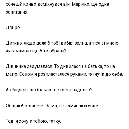
хочеш? криво всміхнувся він. Марічко, ще одне
запитання.
Добре
Дитино, якщо дала б тобі вибір: залишитися зі мною
чи з мамою що б ти обрала?
Дівчинка задумалася. То дивилася на батька, то на
матір. Соломія розпласталася руками, тягнучи до себе.
А обіцяєш, що більше не їдеш надовго?
Обіцяю! відповів Остап, не замислюючись.
Тоді я хочу з тобою, татку.