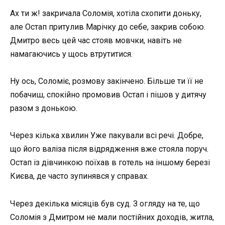
Ах ти ж! закричала Соломія, хотіла схопити доньку,
але Остап притулив Марічку до себе, закрив собою.
Дмитро весь цей час стояв мовчки, навіть не
намагаючись у щось втрутитися.
Ну ось, Соломіє, розмову закінчено. Більше ти її не
побачиш, спокійно промовив Остап і пішов у дитячу
разом з донькою.
Через кілька хвилин Уже пакували всі речі. Добре,
що його валіза після відрядження вже стояла поруч.
Остап із дівчинкою поїхав в готель на іншому березі
Києва, де часто зупинявся у справах.
Через декілька місяців був суд. З огляду на те, що
Соломія з Дмитром не мали постійних доходів, житла,