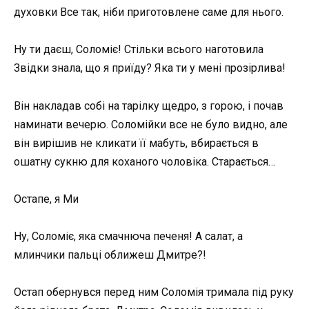
духовки Все так, ніби приготовлене саме для нього.
Ну ти даєш, Соломіє! Стільки всього наготовила
Звідки знала, що я приїду? Яка ти у мені прозірлива!
Він накладав собі на тарілку щедро, з горою, і почав
наминати вечерю. Соломійки все не було видно, але
він вирішив не кликати її мабуть, вбирається в
ошатну сукню для коханого чоловіка. Старається…
Остапе, я Ми
Ну, Соломіє, яка смачнюча печеня! А салат, а
млинчики пальці оближеш Дмитре?!
Остап обернувся перед ним Соломія тримала під руку