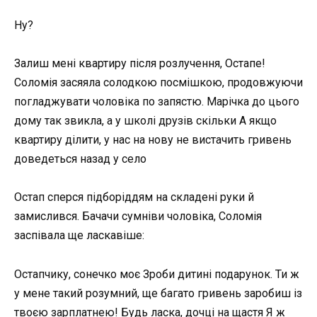
Ну?
Залиш мені квартиру після розлучення, Остапе!
Соломія засяяла солодкою посмішкою, продовжуючи
погладжувати чоловіка по запястю. Марічка до цього
дому так звикла, а у школі друзів скільки А якщо
квартиру ділити, у нас на нову не вистачить гривень
доведеться назад у село
Остап сперся підборіддям на складені руки й
замислився. Бачачи сумніви чоловіка, Соломія
заспівала ще ласкавіше:
Остапчику, сонечко моє Зроби дитині подарунок. Ти ж
у мене такий розумний, ще багато гривень заробиш із
твоєю зарплатнею! Будь ласка, дочці на щастя Я ж