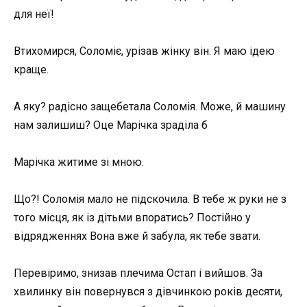
для неї!
Втихомирся, Соломіє, урізав жінку він. Я маю ідею
краще.
А яку? радісно защебетала Соломія. Може, й машину
нам залишиш? Оце Марічка зраділа б
Марічка житиме зі мною.
Що?! Соломія мало не підскочила. В тебе ж руки не з
того місця, як із дітьми впоратись? Постійно у
відрядженнях Вона вже й забула, як тебе звати.
Перевіримо, знизав плечима Остап і вийшов. За
хвилинку він повернувся з дівчинкою років десяти,