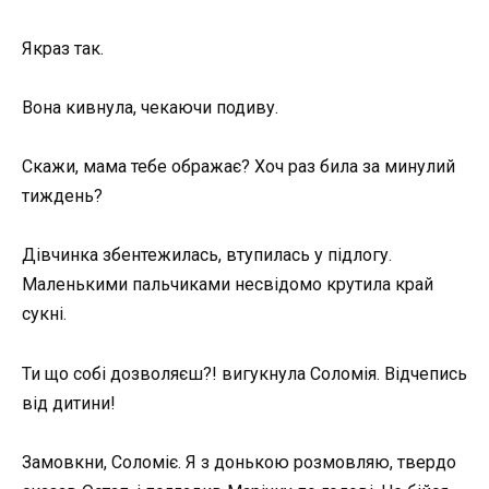
Якраз так.
Вона кивнула, чекаючи подиву.
Скажи, мама тебе ображає? Хоч раз била за минулий
тиждень?
Дівчинка збентежилась, втупилась у підлогу.
Маленькими пальчиками несвідомо крутила край
сукні.
Ти що собі дозволяєш?! вигукнула Соломія. Відчепись
від дитини!
Замовкни, Соломіє. Я з донькою розмовляю, твердо