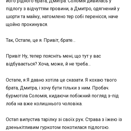
його рідного брата, Дмитра. Соломія дивилась у
підлогу з відчуттям провини, а Дмитро, одягнений у
шорти та майку, натомлено тер собі перенісся, наче
щойно прокинувся.
Так, Остапе, це я. Привіт, брате…
Привіт Ну, тепер поясніть мені, що тут у вас
відбувається? Хоча, може, й не треба…
Остапе, я Я давно хотіла це сказати. Я кохаю твого
брата, Дмитра, і хочу бути тільки з ним. Пробач.
бурмотіла Соломія, кидаючи побіжний погляд з-під
лоба на вже колишнього чоловіка.
Остап випустив тарілку зі своїх рук. Страва з їжею із
дзенькітливим гуркотом покотилася підлогою.