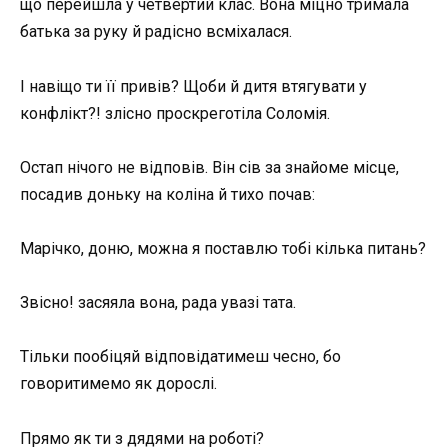
що перейшла у четвертий клас. Вона міцно тримала
батька за руку й радісно всміхалася.
І навіщо ти її привів? Щоби й дитя втягувати у
конфлікт?! злісно проскреготіла Соломія.
Остап нічого не відповів. Він сів за знайоме місце,
посадив доньку на коліна й тихо почав:
Марічко, доню, можна я поставлю тобі кілька питань?
Звісно! засяяла вона, рада увазі тата.
Тільки пообіцяй відповідатимеш чесно, бо
говоритимемо як дорослі.
Прямо як ти з дядями на роботі?