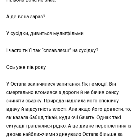
А де вона зараз?
У сусідки, дивиться мультфільми.
І часто ти її так “сплавляєш” на сусідку?
Ось уже пів року
У Остапа закінчилися запитання. Як і емоції. Він
смертельно втомився з дороги й не бачив сенсу
зчиняти сварку. Природа наділила його спокійну
вдачу й відсутність злості. Але якщо його довести, то,
як казала бабця, тікай, куди очі бачать. Однак такі
ситуації траплялися рідко. А це дивне переплетіння із
двома найближчими здивувало Остапа більше за