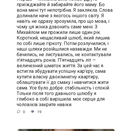
приїжджайте й забирайте його маму. Бо
вона мені тут непотрібна. Я заклякла. Слова
долинали наче з якогось іншого світу. Я
навіть не одразу зрозуміла, про що мова, і
чому ця жінка дзвонить саме мені. З
Михайлом ми прожили лише один рік.
Короткий, нещасливий шлюб, який лишив
по собі лише гіркоту. Потім розлучилися, і
наші шляхи розійшлися назавжди. Ми не
бачились, не листувались, не контактували
п’ятнадцять років. П’ятнадцять літ —
величезний шматок життя. За цей час я
встигла збудувати успішну кар’єру, сама
купити власну двокімнатну квартиру,
облаштувати її до смаку і навчитися жити
сама. Усе було добре: стабільність і спокій.
Тільки після того давнього шлюбу я
глибоко в собі вирішила: моє серце для
чоловіків закрите навіки.
0
19