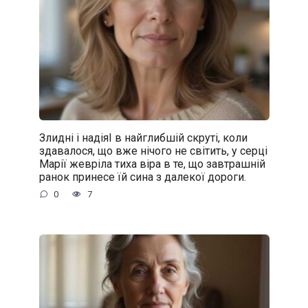
Злидні і надіяІ в найглибшій скруті, коли
здавалося, що вже нічого не світить, у серці
Марії жевріла тиха віра в те, що завтрашній
ранок принесе їй сина з далекої дороги.
0
7