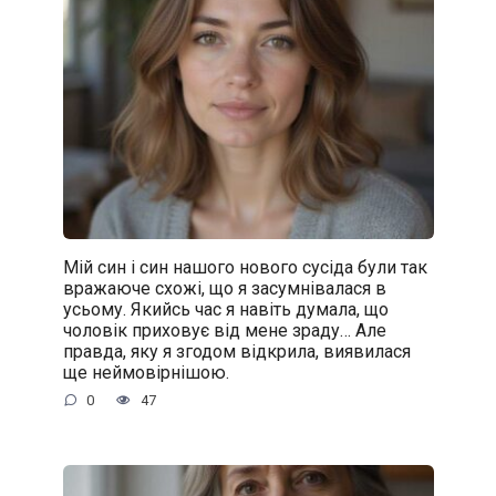
Мій син і син нашого нового сусіда були так
вражаюче схожі, що я засумнівалася в
усьому. Якийсь час я навіть думала, що
чоловік приховує від мене зраду… Але
правда, яку я згодом відкрила, виявилася
ще неймовірнішою.
0
47