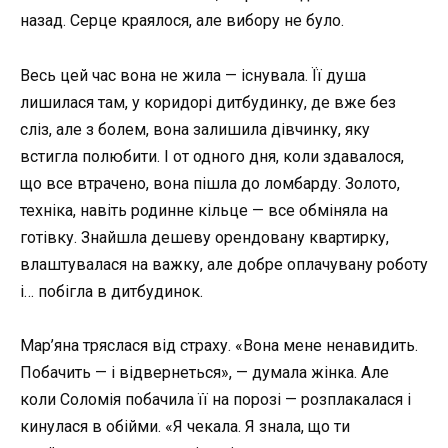
назад. Серце краялося, але вибору не було.
Весь цей час вона не жила — існувала. Її душа
лишилася там, у коридорі дитбудинку, де вже без
сліз, але з болем, вона залишила дівчинку, яку
встигла полюбити. І от одного дня, коли здавалося,
що все втрачено, вона пішла до ломбарду. Золото,
техніка, навіть родинне кільце — все обміняла на
готівку. Знайшла дешеву орендовану квартирку,
влаштувалася на важку, але добре оплачувану роботу
і… побігла в дитбудинок.
Мар’яна тряслася від страху. «Вона мене ненавидить.
Побачить — і відвернеться», — думала жінка. Але
коли Соломія побачила її на порозі — розплакалася і
кинулася в обійми. «Я чекала. Я знала, що ти