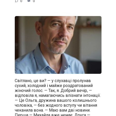
0
0
Світлано, це ви? — у слухавці пролунав
сухий, холодний і майже роздратований
жіночий голос. — Так, я. Добрий вечір, —
відповіла я, намагаючись впізнати інтонації.
— Це Ольга, дружина вашого колишнього
чоловіка, — без жодного вступу чи вітання
чеканила вона. — Маю вам дві новини.
Перша — Михайла вже немає. Друга —