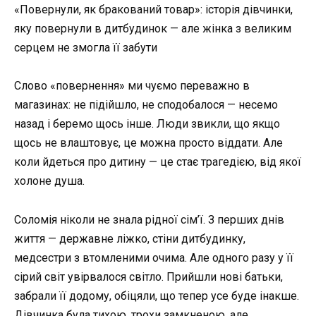
«Повернули, як бракований товар»: історія дівчинки,
яку повернули в дитбудинок — але жінка з великим
серцем не змогла її забути
Слово «повернення» ми чуємо переважно в
магазинах: не підійшло, не сподобалося — несемо
назад і беремо щось інше. Люди звикли, що якщо
щось не влаштовує, це можна просто віддати. Але
коли йдеться про дитину — це стає трагедією, від якої
холоне душа.
Соломія ніколи не знала рідної сім’ї. З перших днів
життя — державне ліжко, стіни дитбудинку,
медсестри з втомленими очима. Але одного разу у її
сірий світ увірвалося світло. Прийшли нові батьки,
забрали її додому, обіцяли, що тепер усе буде інакше.
Дівчинка була тихою, трохи замкненою, але