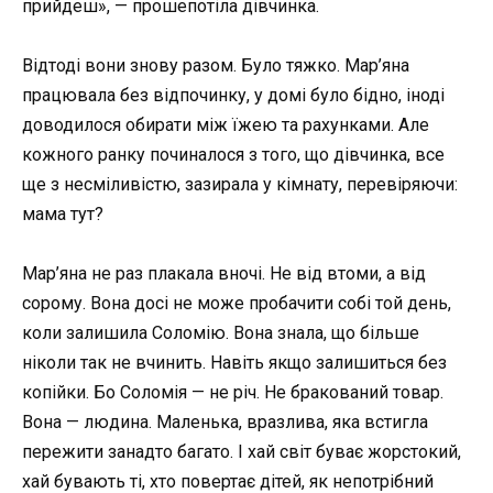
прийдеш», — прошепотіла дівчинка.
Відтоді вони знову разом. Було тяжко. Мар’яна
працювала без відпочинку, у домі було бідно, іноді
доводилося обирати між їжею та рахунками. Але
кожного ранку починалося з того, що дівчинка, все
ще з несміливістю, зазирала у кімнату, перевіряючи:
мама тут?
Мар’яна не раз плакала вночі. Не від втоми, а від
сорому. Вона досі не може пробачити собі той день,
коли залишила Соломію. Вона знала, що більше
ніколи так не вчинить. Навіть якщо залишиться без
копійки. Бо Соломія — не річ. Не бракований товар.
Вона — людина. Маленька, вразлива, яка встигла
пережити занадто багато. І хай світ буває жорстокий,
хай бувають ті, хто повертає дітей, як непотрібний