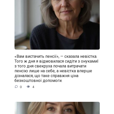
«Вам вистачить пенсії», — сказала невістка.
Того ж дня я відмовилася сидіти з онукамиІ
з того дня свекруха почала витрачати
пенсію лише на себе, а невістка вперше
дізналася, що таке справжня ціна
безкоштовної допомоги.
0
4