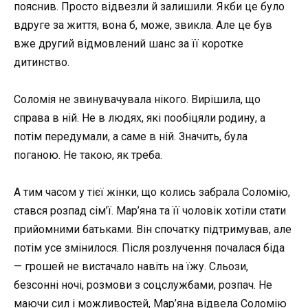
пояснив. Просто відвезли й залишили. Якби це було
вдруге за життя, вона б, може, звикла. Але це був
вже другий відмовлений шанс за її коротке
дитинство.
Соломія не звинувачувала нікого. Вирішила, що
справа в ній. Не в людях, які пообіцяли родину, а
потім передумали, а саме в ній. Значить, була
поганою. Не такою, як треба.
А тим часом у тієї жінки, що колись забрала Соломію,
стався розпад сім’ї. Мар’яна та її чоловік хотіли стати
прийомними батьками. Він спочатку підтримував, але
потім усе змінилося. Після розлучення почалася біда
— грошей не вистачало навіть на їжу. Сльози,
безсонні ночі, розмови з соцслужбами, розпач. Не
маючи сил і можливостей, Мар’яна відвела Соломію