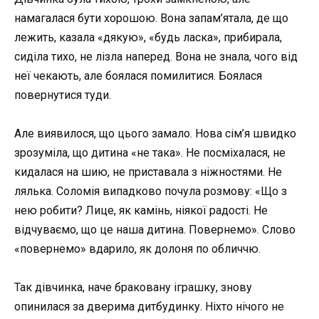
намагалася бути хорошою. Вона запам’ятала, де що
лежить, казала «дякую», «будь ласка», прибирала,
сиділа тихо, не лізла наперед. Вона не знала, чого від
неї чекають, але боялася помилитися. Боялася
повернутися туди.
Але виявилося, що цього замало. Нова сім’я швидко
зрозуміла, що дитина «не така». Не посміхалася, не
кидалася на шию, не приставала з ніжностями. Не
лялька. Соломія випадково почула розмову: «Що з
нею робити? Лице, як камінь, ніякої радості. Не
відчуваємо, що це наша дитина. Повернемо». Слово
«повернемо» вдарило, як долоня по обличчю.
Так дівчинка, наче браковану іграшку, знову
опинилася за дверима дитбудинку. Ніхто нічого не